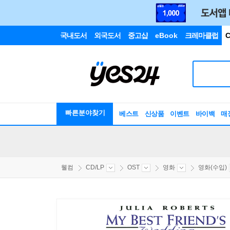
국내도서
외국도서
중고샵
eBook
크레마클럽
C
빠른분야찾기
베스트
신상품
이벤트
바이백
매
웰컴
CD/LP
OST
영화
영화(수입)