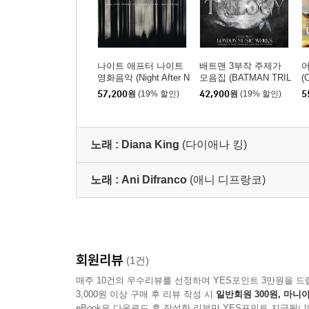
나이트 애프터 나이트
배트맨 3부작 주제가
어
영화음악 (Night After N
모음집 (BATMAN TRIL
(
ight OST by James Ne
OGY by Hans Zimmer
[
57,200
원
(19% 할인)
42,900
원
(19% 할인)
5
wton Howard) [2LP]
& James Newton Howa
용
rd) [LP]
노래 :
Diana King
(다이애나 킹)
노래 :
Ani Difranco
(애니 디프랑코)
회원리뷰
(1건)
매주 10건의 우수리뷰를 선정하여 YES포인트 3만원을 드
3,000원 이상 구매 후 리뷰 작성 시
일반회원 300원, 마니아
eBook은 다운로드 후 작성한 리뷰만 YES포인트 지급됩니