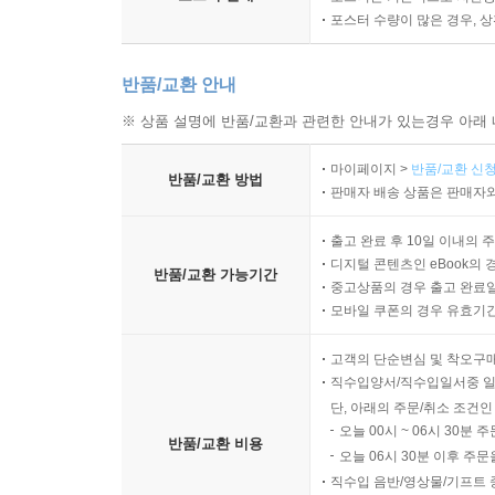
포스터 수량이 많은 경우, 
반품/교환 안내
※ 상품 설명에 반품/교환과 관련한 안내가 있는경우 아래 
마이페이지 >
반품/교환 신청
반품/교환 방법
판매자 배송 상품은 판매자와
출고 완료 후 10일 이내의 
디지털 콘텐츠인 eBook의 
반품/교환 가능기간
중고상품의 경우 출고 완료일
모바일 쿠폰의 경우 유효기간(
고객의 단순변심 및 착오구
직수입양서/직수입일서중 일
단, 아래의 주문/취소 조건인
오늘 00시 ~ 06시 30분 
반품/교환 비용
오늘 06시 30분 이후 주문
직수입 음반/영상물/기프트 