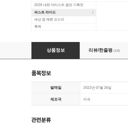
2026 내한 아티스트 음반 기획전
퍼스트 라이드
세상 참 예쁜 오드리
룩백
내 남자 친구의 결혼식 영화음악 (My Best Friend
상품정보
리뷰/한줄평
(1/0)
품목정보
발매일
2022년 07월 26일
제조국
미국
관련분류