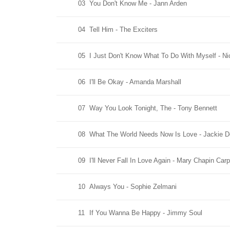
03
You Don't Know Me - Jann Arden
04
Tell Him - The Exciters
05
I Just Don't Know What To Do With Myself - Ni
06
I'll Be Okay - Amanda Marshall
07
Way You Look Tonight, The - Tony Bennett
08
What The World Needs Now Is Love - Jackie 
09
I'll Never Fall In Love Again - Mary Chapin Car
10
Always You - Sophie Zelmani
11
If You Wanna Be Happy - Jimmy Soul