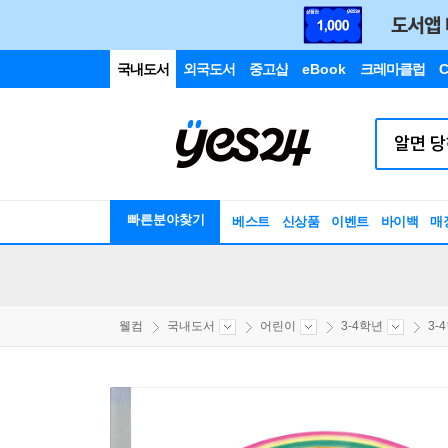
국내도서
외국도서
중고샵
eBook
크레마클럽
C
빠른분야찾기
베스트
신상품
이벤트
바이백
매
웰컴
국내도서
어린이
3-4학년
3-