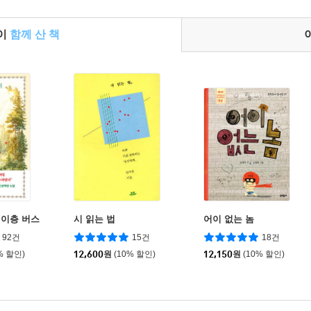
들이
함께 산 책
이층 버스
시 읽는 법
어이 없는 놈
92건
15건
18건
% 할인)
12,600
원
(10% 할인)
12,150
원
(10% 할인)