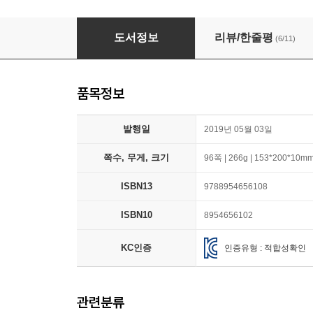
무지개가 뀐 방이봉방방
도서정보
리뷰/한줄평
(6/11)
품목정보
발행일
2019년 05월 03일
쪽수, 무게, 크기
96쪽 | 266g | 153*200*10m
ISBN13
9788954656108
ISBN10
8954656102
KC인증
인증유형 : 적합성확인
관련분류