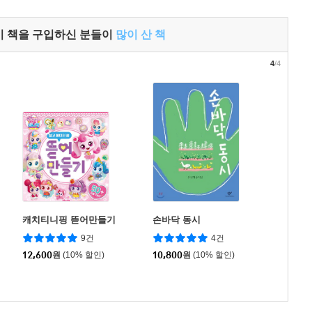
이 책을 구입하신 분들이
많이 산 책
4
/4
캐치티니핑 뜯어만들기
손바닥 동시
9건
4건
12,600
원
(10% 할인)
10,800
원
(10% 할인)