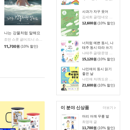
사과가 자꾸 웃어
김세희 글/정네모 그림
12,600
원
(10% 할인)
나는 강물처럼 말해요
문학동네
조던 스콧 글/시드니 스미스 그림/김지은 역
책읽는곰
|
|
너처럼 예쁜 동시, 나
11,700
원
(10% 할인)
태주 동시 따라 쓰기
나태주 글/윤문영 그림
15,120
원
(10% 할인)
나민애의 동시 읽기
좋은 날
나민애 저/최도은 그림
21,600
원
(10% 할인)
이 분야 신상품
더보기
머리 어깨 무릎 발
최영재 글
11,700
원
(10% 할인)