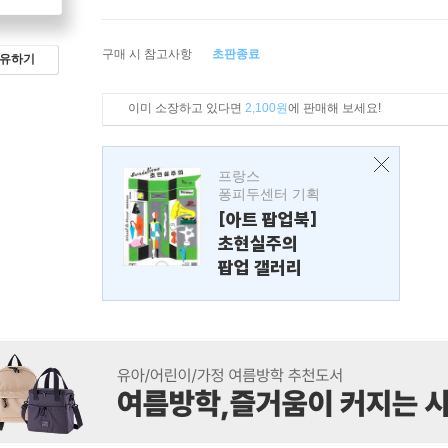
구매 시 참고사항
초판종료
유하기
이미 소장하고 있다면
2,100원
에 판매해 보세요!
프랑스
퐁피두센터 기획
[아트 팝업북]
초현실주의
팝업 갤러리