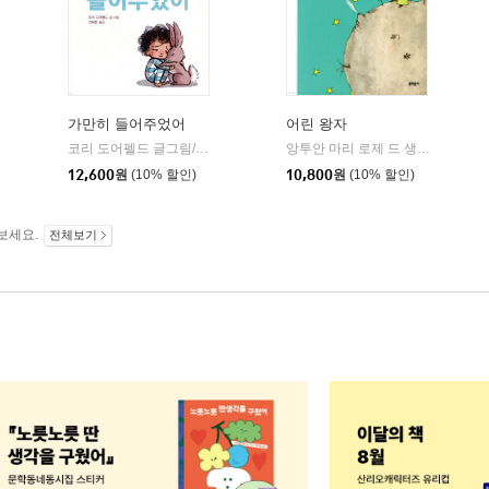
가만히 들어주었어
어린 왕자
코리 도어펠드 글그림/신혜은 역
북뱅크
앙투안 마리 로제 드 생텍쥐페리 저/김화영 역
|
김영사
|
12,600
원
(10% 할인)
10,800
원
(10% 할인)
보세요.
전체보기