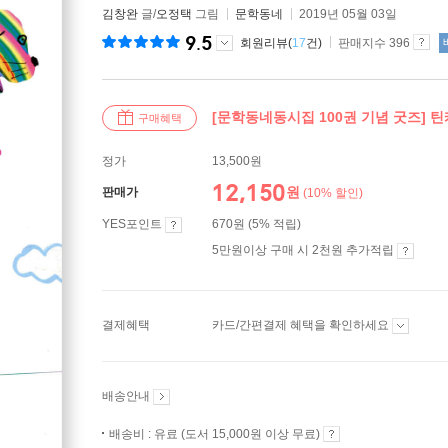
김창완
글/
오정택
그림
문학동네
2019년 05월 03일
9.5
회원리뷰(
17
건)
판매지수 396
[문학동네동시집 100권 기념 굿즈] 
구매혜택
정가
13,500원
12,150
원
판매가
(10% 할인)
YES포인트
670원 (5% 적립)
5만원이상 구매 시 2천원 추가적립
결제혜택
카드/간편결제 혜택을 확인하세요
배송안내
배송비 : 유료 (도서 15,000원 이상 무료)