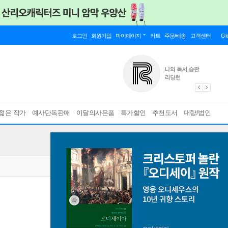
로그인
회원가입
마이페이지
카트
주문/배송
고객센터
Gl
젊은 작가
예사단독판매
이달의사은품
특가할인
추천도서
대량/법인