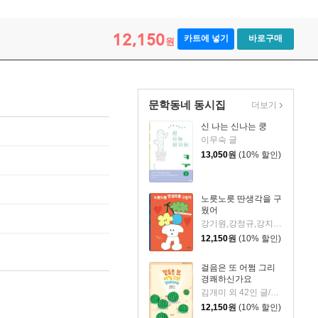
12,150
카트에 넣기
바로구매
원
문학동네 동시집
더보기
신 나는 신나는 쿵
이무숙 글
13,050
원
(10% 할인)
노릇노릇 딴생각을 구
웠어
강기원,강정규,강지인 등 글
12,150
원
(10% 할인)
걸음은 또 어쩜 그리
경쾌하신가요
김개미 외 42인 글/송선옥 외 20인 그림
12,150
원
(10% 할인)