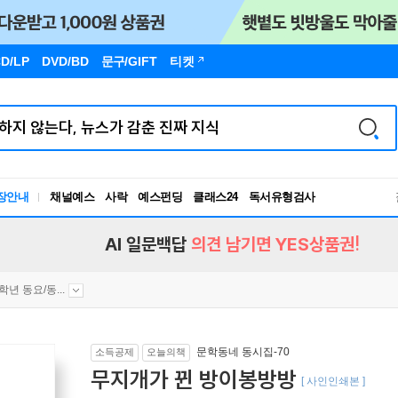
D/LP
DVD/BD
문구
/GIFT
티켓
장안내
채널예스
사락
예스펀딩
클래스24
독서유형검사
RBTI Lab
독서유형검사
AI 일문백답
의견 남기면 YES상품권!
4학년 동요/동...
문학동네 동시집-70
소득공제
오늘의책
무지개가 뀐 방이봉방방
[ 사인인쇄본 ]