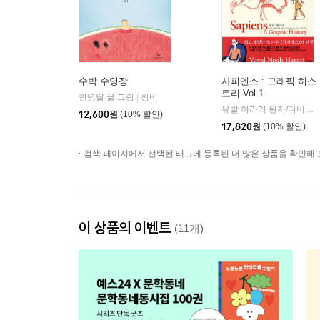
수박 수영장
사피엔스 : 그래픽 히스
토리 Vol.1
안녕달 글,그림
창비
|
유발 하라리 원저/다비드 반데르묄렝 각색/다니엘 카사나브 그림/김명주 역
12,600
원
(10% 할인)
17,820
원
(10% 할인)
검색 페이지에서 선택된 태그에 등록된 더 많은 상품을 확인해 
이 상품의 이벤트
(11개)