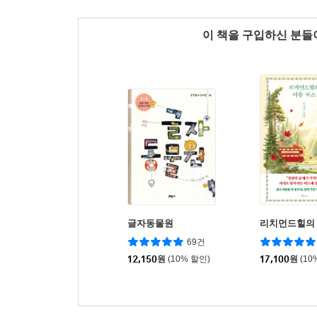
이 책을 구입하신 분
글자동물원
리치먼드힐의 
69건
12,150
원
(10% 할인)
17,100
원
(10