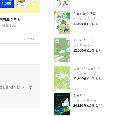
이슬방울 산책길
박상일 글/정선지 그림
캐릭터즈 유리컵
11,700
원
(10% 할인)
년 08월 31일
펼쳐보기
사과가 자꾸 웃어
김세희 글/정네모 그림
12,600
원
(10% 할인)
눈을 크게 만들 테다
임지나 글/구해인 그림
11,700
원
(10% 할인)
본성을 간직한 그의 동
질문의 책
파블로 네루다 글/팔로마 발디비아 그림/남진희 역
24,120
원
(10% 할인)