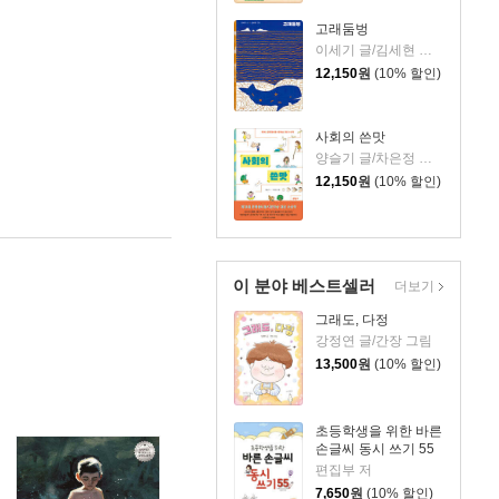
고래둠벙
이세기 글/김세현 그림
12,150
원
(10% 할인)
사회의 쓴맛
양슬기 글/차은정 그림
12,150
원
(10% 할인)
이 분야 베스트셀러
더보기
그래도, 다정
강정연 글/간장 그림
13,500
원
(10% 할인)
초등학생을 위한 바른
손글씨 동시 쓰기 55
편집부 저
7,650
원
(10% 할인)