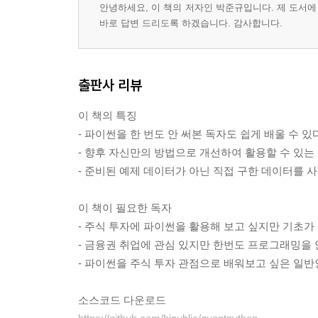
4.7. 모멘텀
안녕하세요, 이 책의 저자인 박준규입니다. 제 도서에 대한 문
4.8. 밸류 + 퀄리티
바로 답변 드리도록 하겠습니다. 감사합니다.
4.9. 파이썬 파일화
CH5. 백테스트
출판사 리뷰
5.1. 백테스트란?
5.2. 저PBR 주식을 샀다면?
이 책의 특징
5.3. 첫 번째 백테스트 함수 만들고 여러 전략 비교
- 파이썬을 한 번도 안 써본 독자도 쉽게 배울 수 있
5.4. 백테스트 함수에 리밸런싱 기능 추가하기
- 향후 자신만의 방법으로 개선하여 활용할 수 있는
5.5. 백테스트 평가할 수치들 계산하기
- 준비된 예제 데이터가 아닌 직접 구한 데이터를 
이 책이 필요한 독자
- 주식 투자에 파이썬을 활용해 보고 싶지만 기초가
- 금융권 취업에 관심 있지만 한번도 프로그래밍을 
- 파이썬을 주식 투자 관점으로 배워보고 싶은 일반
소스코드 다운로드