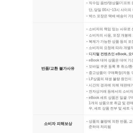
직수입 음반/영상물/기프트 
단, 당일 00시~13시 사이
박스 포장은 택배 배송이 가
소비자의 책임 있는 사유로 
소비자의 사용, 포장 개봉에 
복제가 가능한 상품 등의 포장을 
소비자의 요청에 따라 개별
디지털 컨텐츠인 eBook, 
eBook 대여 상품은 대여 기
모바일 쿠폰 등록 후 취소/환
반품/교환 불가사유
중고상품이 구매확정(자동 
LP상품의 재생 불량 원인이 기
시간의 경과에 의해 재판매가
전자상거래 등에서의 소비자
eBook 세트 상품은 일괄 
1개의 상품으로 취급 및 판매
우, 세트 상품 전부 및 세트
상품의 불량에 의한 반품, 교
소비자 피해보상
준하여 처리됨