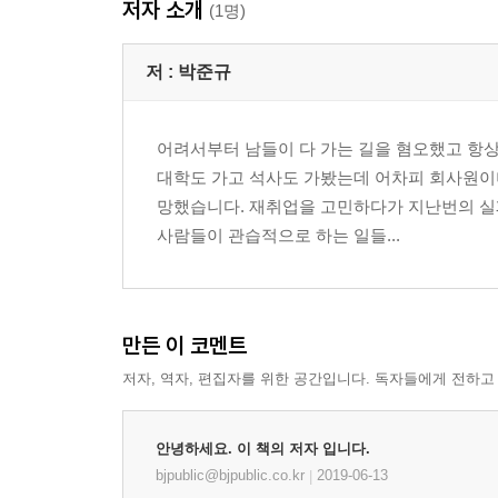
저자 소개
2.5. 파이썬 파일로 모듈화하기
(1명)
CH3. 데이터 수집하기
저 :
박준규
3.1. 데이터의 중요성
3.2. 파이썬으로 웹 크롤링하는 법 빠르게 배우기
어려서부터 남들이 다 가는 길을 혐오했고 항
3.3. 재무 데이터 구해 오기
대학도 가고 석사도 가봤는데 어차피 회사원이
3.4. 전 종목 코드 구해오기
망했습니다. 재취업을 고민하다가 지난번의 실패
3.5. 전 종목 재무데이터 가져오기
사람들이 관습적으로 하는 일들...
3.6. 가격 데이터 가져오기
CH4. 전략 구현하기
4.1. 퀀트 전략 구현하기
만든 이 코멘트
4.2. 데이터 가져오기
저자, 역자, 편집자를 위한 공간입니다. 독자들에게 전하고
4.3. 저 PER, 고 ROA
4.4. 마법공식
4.5. 저평가된 주식들
안녕하세요. 이 책의 저자 입니다.
4.6. F-Score
bjpublic@bjpublic.co.kr
2019-06-13
|