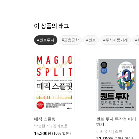
이 상품의 태그
#퀀트투자
#금융공학
#퀀트
#주식자동거래
#
매직 스플릿
퀀트 투자 무작정 따라
하기
박성현 저
경이로움
|
강환국 저
길벗
|
15,300
원
(10% 할인)
22,500
원
(10% 할인)