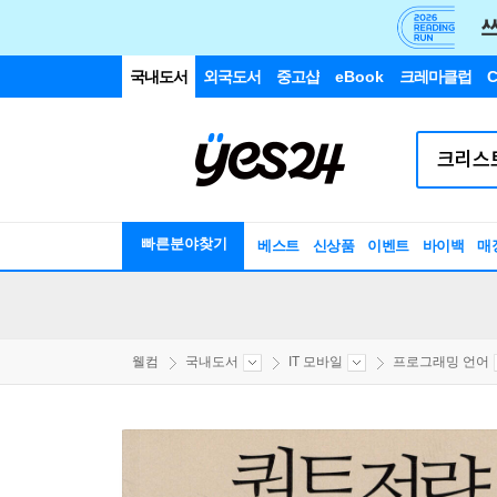
국내도서
외국도서
중고샵
eBook
크레마클럽
C
빠른분야찾기
베스트
신상품
이벤트
바이백
매
웰컴
국내도서
IT 모바일
프로그래밍 언어