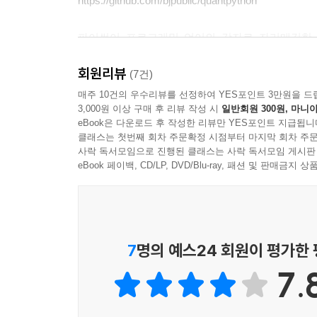
https://github.com/bjpublic/quantpython
파이썬이 프로그래밍 언어의 강자로 자리매김한 
데이터를 정리하고 분석하는 과정이 필요한 주식 투
회원리뷰
초보자가 선뜻 시작하기에는 장벽이 있는 분야라 시
(7건)
매주 10건의 우수리뷰를 선정하여 YES포인트 3만원을 드
3,000원 이상 구매 후 리뷰 작성 시
일반회원 300원, 마니아
이 책은 파이썬을 응용하여 퀀트 주식 투자를 시
eBook은 다운로드 후 작성한 리뷰만 YES포인트 지급됩니
담았다. 파이썬 프로그래밍에 대해서, 퀀트에 대해서
클래스는 첫번째 회차 주문확정 시점부터 마지막 회차 주문
투자 전략 세우기를 시작할 수 있을 것이다.
사락 독서모임으로 진행된 클래스는 사락 독서모임 게시판
eBook 페이백, CD/LP, DVD/Blu-ray, 패션 및 판매금
7
명의 예스24 회원이 평가한
7.