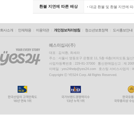
환불 지연에 따른 배상
대금 환불 및 환불 지연에 
회사소개
인재채용
이용약관
개인정보처리방침
청소년보호정책
도서홍보안내
대표 : 김석환, 최세라
주소 : 서울시 영등포구 은행로 11, 5층~6층(여의도동,일신
사업자등록번호 : 229-81-37000 통신판매업신고 : 제 200
이메일 : yes24help@yes24.com 호스팅 서비스사업자 :
Copyright ⓒ YES24 Corp. All Rights Reserved.