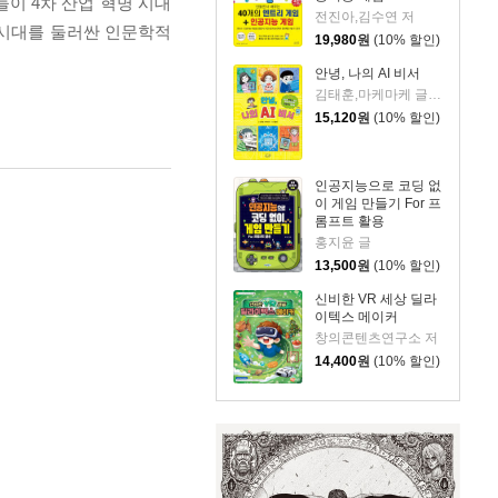
들이 4차 산업 혁명 시대
전진아,김수연 저
 시대를 둘러싼 인문학적
19,980
원
(10% 할인)
안녕, 나의 AI 비서
김태훈,마케마케 글/정용환 그림
15,120
원
(10% 할인)
인공지능으로 코딩 없
이 게임 만들기 For 프
롬프트 활용
홍지윤 글
13,500
원
(10% 할인)
신비한 VR 세상 딜라
이텍스 메이커
창의콘텐츠연구소 저
14,400
원
(10% 할인)