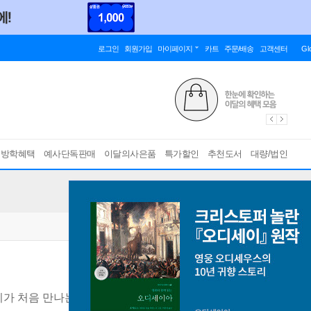
로그인
회원가입
마이페이지
카트
주문/배송
고객센터
Gl
름방학혜택
예사단독판매
이달의사은품
특가할인
추천도서
대량/법인
가 처음 만나는 IT