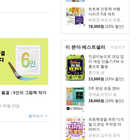
토토북 인문학 여행
시리즈 5권 세트
배윤경,최은규,박홍규,박찬일,최현석 글/김언경,이강훈,애슝,조승연 그림/김현대,오기사 추천
78,300
원
(10% 할인)
이 분야 베스트셀러
더보기
인공지능으로 코딩 없
이 게임 만들기 For 프
롬프트 활용
홍지윤 글
13,500
원
(10% 할인)
3주 완성 초등 캔바
 물결 : 6인의 그림책 작가
정예슬,이진아 글
18,000
원
(10% 할인)
년 08월 23일
펼쳐보기
초등학생을 위한 디지
털 드로잉 무작정 따
라하기
권동균,김수민 공저