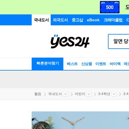
국내도서
외국도서
중고샵
eBook
크레마클럽
C
빠른분야찾기
베스트
신상품
이벤트
바이백
매
웰컴
국내도서
어린이
3-4학년
3-