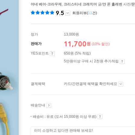
야네 베어-크라우제
,
크리스티네 크레치머
글/
얀 폰 홀레벤
사진/
문
9.5
회원리뷰(
11
건)
정가
13,000원
11,700
원
판매가
(10% 할인)
YES포인트
650원 (5% 적립)
5만원이상 구매 시 2천원 추가적립
결제혜택
카드/간편결제 혜택을 확인하세요
배송안내
배송비 : 유료 (도서 15,000원 이상 무료)
이미 소장하고 있다면 판매해 보세요!