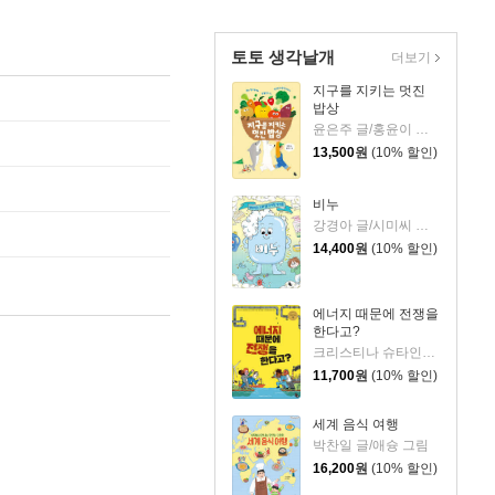
토토 생각날개
더보기
지구를 지키는 멋진
밥상
윤은주 글/홍윤이 그림
13,500
원
(10% 할인)
비누
강경아 글/시미씨 그림
14,400
원
(10% 할인)
에너지 때문에 전쟁을
한다고?
크리스티나 슈타인라인 글/안네 베커 그림/신동경 역
11,700
원
(10% 할인)
세계 음식 여행
박찬일 글/애슝 그림
16,200
원
(10% 할인)