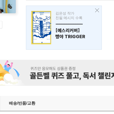
김은성 작가
친필 메시지 수록
---------------
[예스리커버]
빵야 TRIGGER
배송/반품/교환