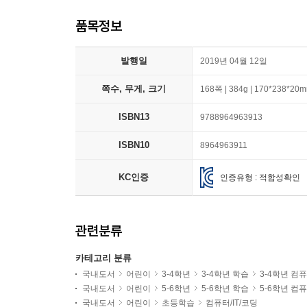
품목정보
발행일
2019년 04월 12일
쪽수, 무게, 크기
168쪽 | 384g | 170*238*20
ISBN13
9788964963913
ISBN10
8964963911
KC인증
인증유형 : 적합성확인
관련분류
카테고리 분류
국내도서
어린이
3-4학년
3-4학년 학습
3-4학년 컴
국내도서
어린이
5-6학년
5-6학년 학습
5-6학년 컴
국내도서
어린이
초등학습
컴퓨터/IT/코딩