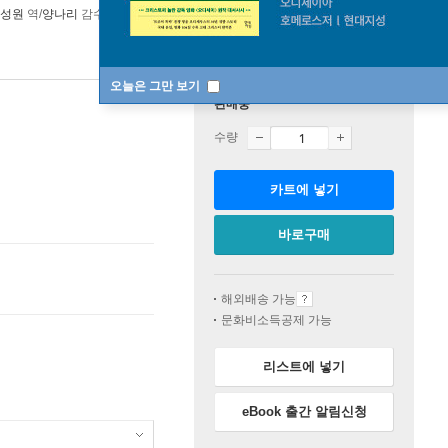
성원
역/
양나리
감수
토토북
2019년 04월 12일
오늘은 그만 보기
판매중
수량
카트에 넣기
바로구매
해외배송 가능
문화비소득공제 가능
리스트에 넣기
eBook 출간 알림신청