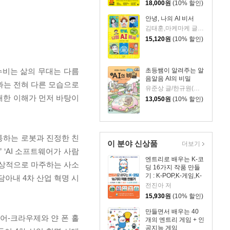
18,000
원
(10% 할인)
안녕, 나의 AI 비서
김태훈,마케마케 글/정용환 그림
15,120
원
(10% 할인)
초등쌤이 알려주는 알
누비는 삶의 무대는 다름
음알음 AI의 비밀
상과는 전혀 다른 모습으로
유준상 글/한규원(필움) 그림
대한 이해가 먼저 바탕이
13,050
원
(10% 할인)
 통하는 로봇과 진정한 친
이 분야 신상품
더보기
 ‘AI 소프트웨어가 사람
엔트리로 배우는 K-코
일상적으로 마주하는 사소
딩 16가지 작품 만들
기 : K-POP,K-게임,K-
아내 4차 산업 혁명 시
테크,K-스마트 라이프
전진아 저
15,930
원
(10% 할인)
만들면서 배우는 40
어-크라우제와 얀 폰 홀
개의 엔트리 게임 + 인
공지능 게임