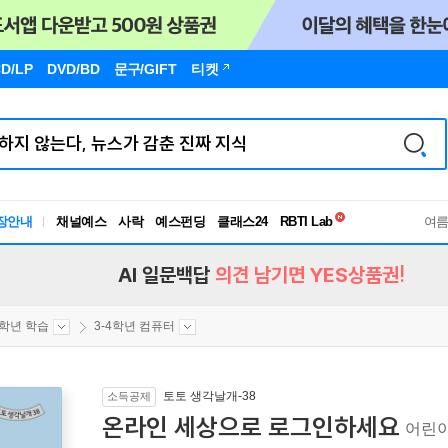
D/LP
DVD/BD
문구
/GIFT
티켓
독서유형검사
장안내
채널예스
사락
예스펀딩
클래스24
RBTI Lab
여
독서유형검사
AI 일문백답
의견 남기면 YES상품권!
4학년 학습
3-4학년 컴퓨터
토토 생각날개-38
소득공제
온라인 세상으로 로그인하세요
어린이