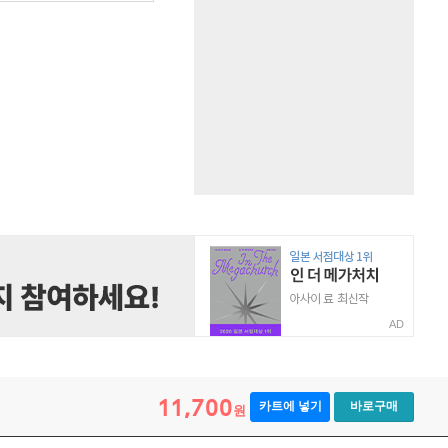
AD
11,700
카트에 넣기
바로구매
원