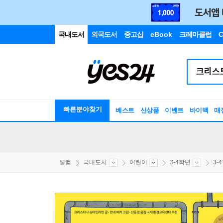
국내도서
외국도서
중고샵
eBook
크레마클럽
C
빠른분야찾기
베스트
신상품
이벤트
바이백
매
웰컴
국내도서
어린이
3-4학년
3-