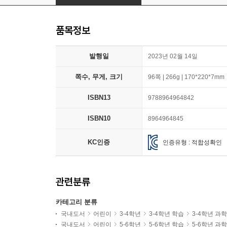
품목정보
발행일
2023년 02월 14일
쪽수, 무게, 크기
96쪽 | 266g | 170*220*7mm
ISBN13
9788964964842
ISBN10
8964964845
KC인증
인증유형 : 적합성확인
관련분류
카테고리 분류
국내도서
어린이
3-4학년
3-4학년 학습
3-4학년 과
국내도서
어린이
5-6학년
5-6학년 학습
5-6학년 과