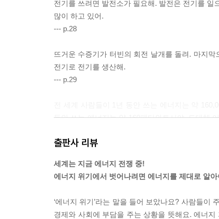
전기를 쓰려면 발전소가 필요해. 발전은 전기를 일으
많이 하고 있어.
--- p.28
뜨거운 수증기가 터빈의 회전 날개를 돌려. 마지막으
전기로 전기를 생산해.
--- p.29
전 세계 사람들이 1년 동안 쓰는 에너지는 약 160,000
동안 쓰는 에너지는 약 160페타와트시야. 도대체 
들이 에너지를 많이 써. 전 세계 에너지의 절반에 가
출판사 리뷰
--- p.44~45
세계는 지금 에너지 전쟁 중!
전기 차는 휘발유나 경유 대신 배터리로 움직여. 
에너지 위기에서 벗어나려면 에너지를 제대로 알아
배터리 충전에 쓰이는 전기가 어떻게 만들어졌는지에
경적이라고 말할 수 없을 거야.
‘에너지 위기’라는 말을 들어 보았나요? 사람들이 
경제와 사회에 부담을 주는 상황을 뜻해요. 에너지
--- p.79