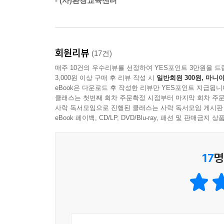
- (사)환경교육센터
다채로운 그림으로 표현했어요. 또한 친절하고 
단어들을 책 뒤에 따로 모아 뜻풀이를 덧붙였어요
통합적으로 이해할 수 있게 될 거예요.
회원리뷰
(17건)
에너지 문제를 해결할 수 있는 가장 빠른 방법
매주 10건의 우수리뷰를 선정하여 YES포인트 3만원을 드
에너지 절약을 실천하고, 미래 에너지를 꿈꿔요!
3,000원 이상 구매 후 리뷰 작성 시
일반회원 300원, 마니아
eBook은 다운로드 후 작성한 리뷰만 YES포인트 지급됩니
인구가 늘어나고, 생활을 편리하게 해 주는 제
클래스는 첫번째 회차 주문확정 시점부터 마지막 회차 주문
사락 독서모임으로 진행된 클래스는 사락 독서모임 게시판
경제뿐만 아니라 환경에도 큰 영향을 끼쳐요. 우
eBook 페이백, CD/LP, DVD/Blu-ray, 패션 및 판매금
사용하고 있지만 아직 비중이 크지 않고, 발전
일으킵니다. 이상 고온, 산불, 가뭄, 홍수, 태풍,
사용하는 문제가 얽혀 있는 거예요.
17
명
일상을 편리하게 해 주지만, 한편에서는 엄청난 
환경을 오염시키지 않는 깨끗한 에너지를 발명하는
사람들의 의지와 노력이 필요한 일이기도 하지요
이야기도 나오지만, 일상에서 쉽게 실천할 수 있는