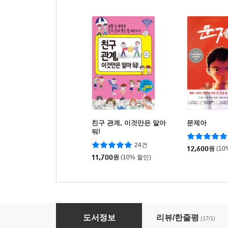
친구 관계, 이것만은 알아
문제아
둬!
24건
12,600
원
(10
11,700
원
(10% 할인)
에너지 때문에 전쟁을 한다고?
도서정보
리뷰/한줄평
(17/1)