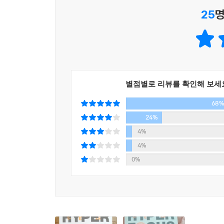
25
명
이 책은최신 뇌과학 사례를 통해 우리 뇌가 고도로 
자극적인 것, 덜 피곤한 것이다. 동료와의 즐거운
것들로부터 완벽하게 달아날 수 있을까?
저자는 하루종일 집중하는 방법은 존재하지 않는다
유혹에 시달리는 뇌, 피곤에 찌든 뇌를 위해선 세심
별점별로 리뷰를 확인해 보세
또한 강조하고 있다.
68
24%
새로운 시대의 생산성은 창의성이다
4%
의도는 견고하게, 아이디어는 멀리 흩뿌려라
4%
현실을 넘어 생산성의 미래까지 과감히 내다보는 
0%
이 책의 2부도 주목해볼 필요가 있다. 저자는
스캐터포커스는 얼핏 보기엔 앞서 소개한 마음의
의도한 상태이자 전략이란 것이다.