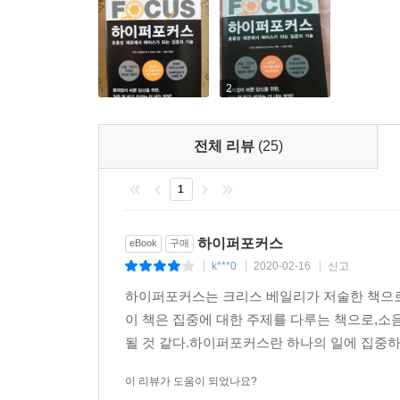
의도된 이완은 창의성을 생산한다. 저자는 다른 생각
우리 뇌의 영역에 흩뿌려두고 산만한 상태를 유지
한다.
2
집중의 비법 그리고 번뜩이는 영감은 둘 다 멀
선물처럼 어렵게 느껴지기도 한다. 하지만 마법은 그
전체 리뷰
(25)
이 책은 생산성의 위기가 닥친 현실을 면밀히 진단
때문에 이 책은 조직의 생산성 발전에 대한 고민하
1
일과 삶의 밸런스를 맞추고 싶은 이들에게 현실적이
하이퍼포커스
eBook
구매
k***0
2020-02-16
신고
|
|
|
하이퍼포커스는 크리스 베일리가 저술한 책으로,
이 책은 집중에 대한 주제를 다루는 책으로,소
될 것 같다.하이퍼포커스란 하나의 일에 집중하는
이 리뷰가 도움이 되었나요?