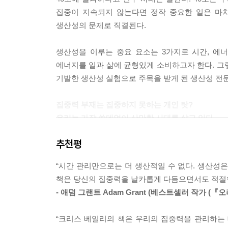
집중이 지속되지 않는다면 정작 중요한 일은 마치
온종일 일에 몰입하기 어렵다고 느낀다면, 그 일의 
생산성의 문제로 직결된다.
동원해야 하는 업무를 하고 있는지 고민해보자. 이
하게 복잡하지 않아서 주의집중 영역을 충분히 할애하
생산성을 이루는 중요 요소는 3가지로 시간, 에
방황한다. 이 사실은 더 나아가 팀에서 가장 똑똑한
에너지를 일과 삶에 균형있게 소비하고자 한다. 그렇
완전히 반대 사례로, 주의를 빼앗는 것을 억제한 
기발한 생산성 실험으로 주목을 받게 된 생산성 전
처리할 수 있는지 고민해보자.
집중력 부재는 집중하지 못하는 개인 탓?
--- 「일을 더 어렵게 만들면 발휘되는 힘」 중에서
우리는 가장 쓸데없이 산만한 시대를 살고 있다.
추천평
저자는 솔직한 고백으로 이 책을 시작한다. 생산
생산적이지 못했다고 말이다. 독자들은 그의 유쾌한
“시간 관리만으로는 더 생산적일 수 없다. 생산성은
책은 당신의 집중력을 날카롭게 다듬으면서도 적절한
이 책은 주의를 방해하는 환경과 그 대처법에 대해 
- 애덤 그랜트 Adam Grant (베스트셀러 작가 (『오리
저자는 멀티태스킹의 효용은 인정하지만, 결국 중
일에 몰두하기보다 여러 일을 동시에 하는 데 길들
“크리스 베일리의 책은 우리의 집중력을 관리하는