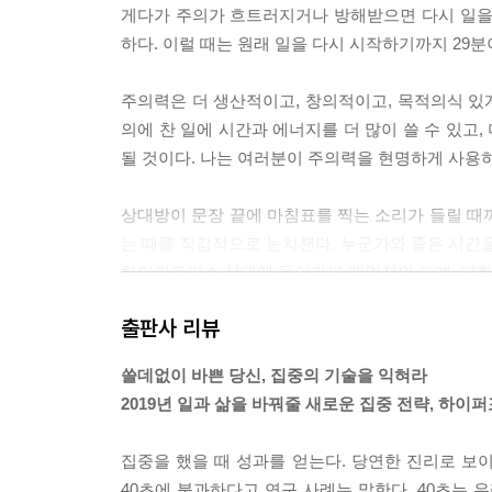
게다가 주의가 흐트러지거나 방해받으면 다시 일을 
하다. 이럴 때는 원래 일을 다시 시작하기까지 29분
주의력은 더 생산적이고, 창의적이고, 목적의식 있게
의에 찬 일에 시간과 에너지를 더 많이 쓸 수 있고,
될 것이다. 나는 여러분이 주의력을 현명하게 사용하
상대방이 문장 끝에 마침표를 찍는 소리가 들릴 때
는 때를 직감적으로 눈치챈다. 누군가와 좋은 시간을
하이퍼포커스 상태에 들어가면 개인적인 관계, 대화,
고 나는 확신한다. 침례교 목사이자 작가인 데이비드 
출판사 리뷰
비슷하냐면, 보통 사람은 그 둘을 거의 구분할 수 없
쓸데없이 바쁜 당신, 집중의 기술을 익혀라
업무는 그것을 완료하기까지 사용할 수 있는 시간이 
2019년 일과 삶을 바꿔줄 새로운 집중 전략, 하이퍼
n’s law이라고 한다. 하지만 주의를 빼앗는 것들
수 있는 시간에 맞춰서 업무가 늘어지지 않으며, 
집중을 했을 때 성과를 얻는다. 당연한 진리로 보
만 집중했을 때 하루 치 일을 단 몇 시간 만에 성취할
40초에 불과하다고 연구 사례는 말한다. 40초는 