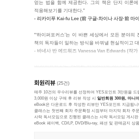
얻는 법을 함께 제공한다. 그의 책은 단지 이론
집중은 막연한 자기암시가 아니라 구체적 전략
적용해보기를 기대한다.”
똑부러지게 적용하고, 유연하게 적응하라 !
- 리카이푸 Kai-fu Lee (前 구글-차이나 사장·
이 책의 제목이자 주요 개념인 하이퍼포커스는 
“‘하이퍼포커스’는 이 바쁜 세상에서 모든 분야의
벗어나 완전히 집중한 상태이자 생산적인 상태로 돌
책의 독자들이 일하는 방식을 바꿔낼 현실적이고 대
뻔한 다짐이나 자기암시와는 거리가 먼 실용적 
- 바네사 반 에드워즈 Vanessa Van Edwards 
독자들에게 제공한다. 또한 친근하고 유머러스한 본
왜 우리는 더 일하고도, 덜 성취하는가
‘하이퍼포커스’는 막연한 자기암시가 아니라 구체
집중으로 덜 일하고, 더 성취하라
생산성의 미래를 바라보는 창의적인 시각까지 제공
회원리뷰
이들은 이 책에 주목하길 바란다.
(25건)
왜 우리는 더 일하고도 덜 성취할까? 퇴근 시간 즈
매주 10건의 우수리뷰를 선정하여 YES포인트 3만원을 드
가지로 분석한다. 의도가 부족한 채로 일했기 때문이
3,000원 이상 구매 후 리뷰 작성 시
일반회원 300원, 마니아
한영섭 (인간개발연구원 원장)
것은 집중을 방해하고, 나아가 그 업무 자체와 우
eBook은 다운로드 후 작성한 리뷰만 YES포인트 지급됩니
마감이라는 시간 제한을 강조한다. 결국 이 3가지 조
클래스는 첫번째 회차 주문확정 시점부터 마지막 회차 주문
사락 독서모임으로 진행된 클래스는 사락 독서모임 게시판
eBook 페이백, CD/LP, DVD/Blu-ray, 패션 및 판매금
업무에 능숙한 뇌, 24시간 집중하는 뇌란 없다
뇌를 회복하고 관리했을 때, 집중력이 생산된다