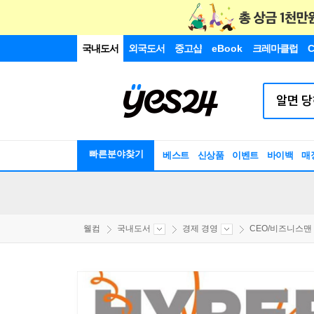
국내도서
외국도서
중고샵
eBook
크레마클럽
C
빠른분야찾기
베스트
신상품
이벤트
바이백
매
웰컴
국내도서
경제 경영
CEO/비즈니스맨