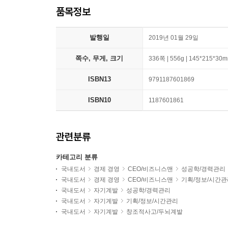
품목정보
발행일
2019년 01월 29일
쪽수, 무게, 크기
336쪽 | 556g | 145*215*30
ISBN13
9791187601869
ISBN10
1187601861
관련분류
카테고리 분류
국내도서
경제 경영
CEO/비즈니스맨
성공학/경력관리
국내도서
경제 경영
CEO/비즈니스맨
기획/정보/시간관
국내도서
자기계발
성공학/경력관리
국내도서
자기계발
기획/정보/시간관리
국내도서
자기계발
창조적사고/두뇌계발