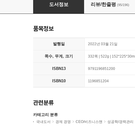
부의 인문학 (20만부 기념 개정증보판)
도서정보
리뷰/한줄평
(95/196)
품목정보
발행일
2022년 03월 21일
쪽수, 무게, 크기
332쪽 | 522g | 152*225*30
ISBN13
9791196851200
ISBN10
1196851204
관련분류
카테고리 분류
국내도서
경제 경영
CEO/비즈니스맨
성공학/경력관리