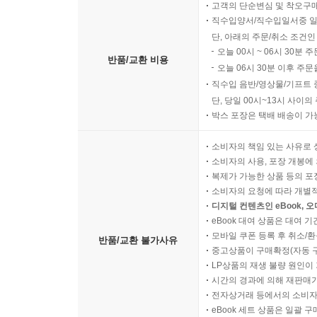
고객의 단순변심 및 착오구
직수입양서/직수입일서중 일
단, 아래의 주문/취소 조건인
오늘 00시 ~ 06시 30분 
반품/교환 비용
오늘 06시 30분 이후 주문
직수입 음반/영상물/기프트 
단, 당일 00시~13시 사이
박스 포장은 택배 배송이 가
소비자의 책임 있는 사유로 
소비자의 사용, 포장 개봉에 
복제가 가능한 상품 등의 포장을 
소비자의 요청에 따라 개별
디지털 컨텐츠인 eBook, 
eBook 대여 상품은 대여 기
모바일 쿠폰 등록 후 취소/환
반품/교환 불가사유
중고상품이 구매확정(자동 
LP상품의 재생 불량 원인이 기
시간의 경과에 의해 재판매가
전자상거래 등에서의 소비자