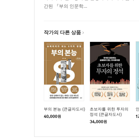
간된 『부의 인문학...
데카르트 철학이 투자자에게 필요한 이유
데카르트 철학을 투자에 이용하는 방법
좌충우돌 경험에서 배우는 투자자들
작가의 다른 상품
소크라테스 철학을 투자에 적용하는 가장 쉬운 방
‘너 자신을 알라’는 조언을 삶에 적용하는 법
투자에 소크라테스의 조언을 적용하는 2가지 방법
나 자신을 알고 난 뒤에야 찾은 내게 맞는 투자법
제2장 노예의 삶을 선택한 사람들
부의 본능 (큰글자도서)
초보자를 위한 투자의
왜 진보정권이 집권하면 부동산 가격이 더 오를까?
정석 (큰글자도서)
40,000
원
1
재정지출 확대 정책은 물가 상승을 초래한다
34,000
원
화폐를 늘리면 다음 단계는 인플레이션이다
왜 진보정권 때 부동산 가격이 더 많이 오르는가?