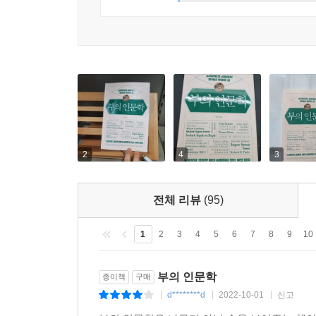
1%
우유 최고가가 우유값 폭등을 불렀다
정말 1가구 다주택자 때문에 집값이 오르는 걸까?
왜 다른 나라에서는 1가구 다주택자를 규제하지 않
제4장 반드시 이기는 주식 투자법
자본주의를 구한 천재 경제학자의 필승 주식 투자
불황이 오면 정부가 지출을 늘리기만 하면 된다
2
4
3
다재다능한 수학 천재의 삶
케인스는 마르크스 사상을 왜 그렇게 폄하했을까
대중이 어떻게 생각하고 투자할지 예측할 수 있을
전체 리뷰
(95)
케인스가 알려 주는 투자의 포인트
1
2
3
4
5
6
7
8
9
10
케인스와 버핏이 사용한 2가지 투자 공식
투자할지 말지 결정하는 기준
부의 인문학
종이책
구매
얼마를 투자할지 결정하는 기준
d********d
2022-10-01
신고
|
|
|