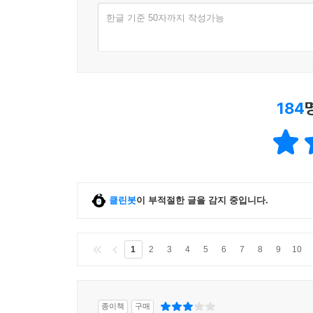
평점
슘페터가 가리키는 투자 종목은 무엇인가
한글 기준 50자까지 작성가능
직관 따위 접어 두고 냉정하게 판단하라
투자자들은 어떤 생각 방식으로 생각하는가
‘빠른 생각’은 어떻게 잘못된 판단으로 이어지는가
투자를 망치는 2가지 편향
184
이성을 활용하여 느리게 생각하라
제6장 자본주의 게임에서 승리하는 법
모든 투자의 기본이 되는 자본주의 게임의 법칙
클린봇
이 부적절한 글을 감지 중입니다.
피케티의 불평등을 줄이는 3가지 방법
보다 현실적인 3가지 제안
1
2
3
4
5
6
7
8
9
10
살아남으려면 자본주의 게임의 법칙을 익혀라
금본위 화폐가 사라지면서 환율이 태어난 것