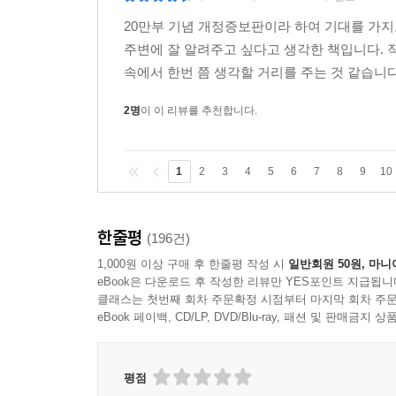
영원한 성장의 기반을 만드는 것은 기술이다
t******5
2022-11-02
신고
|
|
|
지식과 기술이 많아지면 부는 폭발적으로 커진다
20만부 기념 개정증보판이라 하여 기대를 가지
20대 80의 법칙을 투자에 활용하는 방법
주변에 잘 알려주고 싶다고 생각한 책입니다. 
파레토최적을 받아들일 수 있을까
속에서 한번 쯤 생각할 거리를 주는 것 같습니다.
세상은 20대 80의 법칙대로 흘러간다
2명
이 이 리뷰를 추천합니다.
부동산 투자자라면 어떻게 대응해야 하나
주식 투자자라면 어떻게 대응해야 하나
1
2
3
4
5
6
7
8
9
10
노벨상 수상자를 파산시킨 블랙 스완은 무엇인가
무위험 거래가 파산으로 결말을 맺은 이유
블랙 스완에 배팅해서 돈을 버는 방법
한줄평
(196건)
리스크는 수학적 확률보다 더 크다
1,000원 이상 구매 후 한줄평 작성 시
일반회원 50원, 마니
eBook은 다운로드 후 작성한 리뷰만 YES포인트 지급됩니
클래스는 첫번째 회차 주문확정 시점부터 마지막 회차 주문
돈 벌고 싶다면 혁신 기업에 투자하라
eBook 페이백, CD/LP, DVD/Blu-ray, 패션 및 판매금
창조적 혁신이 경제성장을 창출한다
자본주의의 몰락을 예언한 천재 경제학자
마르크스와 슘페터의 가장 큰 차이점