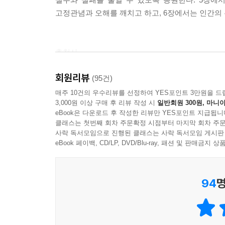
슈퍼스타 도시 전성시대, 수혜자는 누구인가
고정관념과 오해를 깨치고 하고, 6장에서는 인간의
2000년 이후 슈퍼스타 도시의 집값이 급등했다
어느 도시, 어느 동네 부동산이 뜰 것인가?
추천사
‘도시의 승리’란 말속에 숨겨진 뜻
도시의 성공 요인은 무엇인가
회원리뷰
180만 회원 네이버 카페 ‘부동산 스터디’ 회원들의
(95건)
도시의 성공 요인 중 가장 중요한 2가지
매주 10건의 우수리뷰를 선정하여 YES포인트 3만원을 드
3,000원 이상 구매 후 리뷰 작성 시
일반회원 300원, 마니아
어려운 내용을 어렵게 쓰는 것은 어려운 일이 아닙
서울에 집을 사야 하는 분명한 이유
eBook은 다운로드 후 작성한 리뷰만 YES포인트 지급됩니
있는 능력이 아닙니다. 그런 면에서 우석님의 글은 
답은 분업의 힘에 있다
클래스는 첫번째 회차 주문확정 시점부터 마지막 회차 주문
사락 독서모임으로 진행된 클래스는 사락 독서모임 게시판
수도권 억제 정책의 한계
와 미치겠다. 이러니까 다들 우석, 우석 하는군요.
eBook 페이백, CD/LP, DVD/Blu-ray, 패션 및 판매금
와이프 보여주게 글 내리지 말아주세요. -rambar
비교우위론은 지방이 아닌 서울에 집을 사라고 말
리카도의 유산 1. 비교우위론
94
명
우석님 좋은 글 감사합니다. 많이 깨우치고 있네요.
리카도의 유산 2. 노동가치설
다인이랑
사업가와 월급쟁이보다 땅 주인이 더 부자가 된다
꼭 부탁드립니다. 인문학을 쉽고 재밌게 풀어서 쓰신