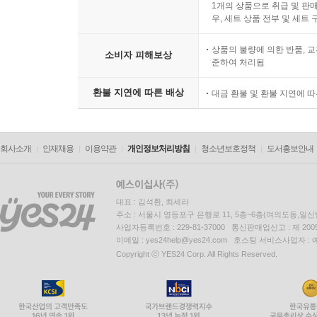
eBook 세트 상품은 일괄 
1개의 상품으로 취급 및 판매
우, 세트 상품 전부 및 세트
상품의 불량에 의한 반품, 교
소비자 피해보상
준하여 처리됨
환불 지연에 따른 배상
대금 환불 및 환불 지연에 
회사소개
인재채용
이용약관
개인정보처리방침
청소년보호정책
도서홍보안내
대표 : 김석환, 최세라
주소 : 서울시 영등포구 은행로 11, 5층~6층(여의도동,일신
사업자등록번호 : 229-81-37000 통신판매업신고 : 제 200
이메일 : yes24help@yes24.com 호스팅 서비스사업자 :
Copyright ⓒ YES24 Corp. All Rights Reserved.