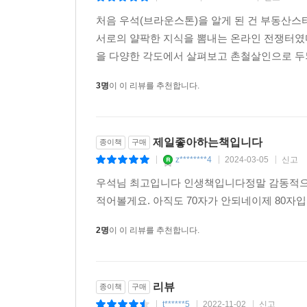
r*******n
2023-10-08
신고
|
|
|
부자가 되려면 손실의 공포에서 벗어나라
처음 우석(브라운스톤)을 알게 된 건 부동산
투자하지 않는 것이 가장 위험하다
서로의 얄팍한 지식을 뽐내는 온라인 전쟁터였다
두려움을 이겨내고 한 살이라도 젊을 때 투자를 시
을 다양한 각도에서 살펴보고 촌철살인으로 두뇌
부동산과 주식 거품, 미리 알고 피하는 법은 없을까
3명
이 이 리뷰를 추천합니다.
자산 가격의 거품이 만들어지고 붕괴되는 이유
무리 짓는 본능을 극복하는 데 도움이 되는 2가지 
제일좋아하는책입니다
종이책
구매
z********4
2024-03-05
신고
|
|
|
제5장 투자의 길을 만드는 부의 법칙
우석님 최고입니다 인생책입니다정말 감동적으로
적어볼게요. 아직도 70자가 안되네이제 80자
왜 다들 강남에 못 살아서 안달일까?
과시를 통해 존재감을 확인하는 인간
2명
이 이 리뷰를 추천합니다.
상대적 빈곤감이 강남 아파트값을 올린다
선진국과 이머징마켓 중 어디에 투자해야 할까
리뷰
종이책
구매