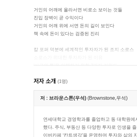
거인의 어깨에 올라서면 비로소 보이는 것들
진입 장벽이 곧 수익이다
거인의 어깨 위에 서면 돈의 길이 보인다
책 속에 돈이 있다는 검증된 진리
칼 포퍼 덕분에 세계적인 투자자가 된 조지 소로스
소로스가 위대한 투자자가 된 이유
‘사고의 틀’을 이해하기 위한 2가지 키워드
오류성과 재귀성 때문에 거품이 생긴다
저자 소개
투자자들의 착각으로 만들어진 거품도 기회가 된다
(1명)
철학을 이용해 황금을 만든 투자자
저 :
브라운스톤(우석)
(Brownstone,우석)
멍거의 든든한 뒷배가 되어준 칸트의 철학
합리론과 경험론을 비판하고 종합한 서양 철학의 
연세대학교 경영학과를 졸업하고 동 대학원에서
칸트의 철학 ‘순수이성비판’에서 배울 수 있는 것들
했다. 주식, 부동산 등 다양한 투자로 인생을 
독서로 전방위적 정신적 격자모형을 구축한 찰리 
이버카페 ‘칸트생각’을 운영하며 투자와 삶의 
투자자에게 필요한 정신적 격자모형