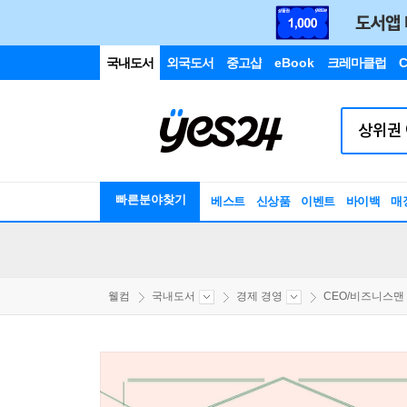
국내도서
외국도서
중고샵
eBook
크레마클럽
C
빠른분야찾기
베스트
신상품
이벤트
바이백
매
웰컴
국내도서
경제 경영
CEO/비즈니스맨