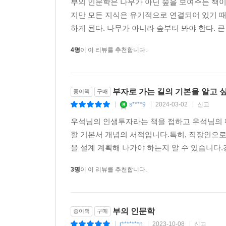
부의 인문학은 나무가 아닌 숲을 보여주는 책이
저PER주와 저PBR주에 투자하라
지만 모든 지식은 유기적으로 연결되어 있기 때
측정에 대한 집착 덕분에 발견한 것들
하게 된다. 나무가 아니라 숲부터 봐야 한다. 큰
완두콩의 평균으로 회귀하는 힘에서 배우는 투자법
4명
이 이 리뷰를 추천합니다.
수익률 변동 폭을 최소화한 분산투자법
포트폴리오 선택이론이란 무엇인가
위험은 무엇을 기준으로 결정되는가
부자로 가는 길의 기본을 알고 싶
종이책
구매
분산투자해야 할까, 집중투자해야 할까?
s****9
2024-03-02
신고
|
|
|
우석님의 인생투자라는 책을 접하고 우석님의 팬
차트 분석으로는 절대 돈을 벌 수 없다
할 기본서 개념의 서적입니다.특히, 직장인으
차트도 펀드매니저도 다 엉터리다
을 설계 계획해 나가야 하는지 알 수 있습니다.
예외적으로 효과 있는 2가지 투자법
효율적 시장이론에서 배울 점
3명
이 이 리뷰를 추천합니다.
3년간 투자수익률이 저조한 주식에 투자하라
헐값에 거래될 때 사고 시장이 뜨거울 때 판다
부의 인문학
종이책
구매