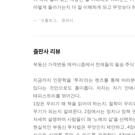
어떻게 돌아가는지 더 잘 이해하게 되고 무엇보다 하
경제민주화는 경제 침체를 가져오는 첩경이다
정치인이 인플레이션을 선택하는 이유
---「프롤로그」 중에서
노동조합이 특권을 추구하고 사회를 위협한다
경제민주화가 경제 침체를 가져온다
출판사 리뷰
제3장 부동산 가격이 움직이는 메커니즘
부동산 가격변동 메커니즘에서 천재들의 필승 주식
서울과 지방 부동산은 양극화될 것이다
지금까지 인문학을 ‘투자’라는 렌즈를 통해 바라본
왜 세상은 평평해지지 않는 걸까?
있다는 것만으로도 흥미롭다. 저자는 자기 안에
혁신 기업을 백업하는 3가지 뭉침의 힘
태피스트리를 엮어간다.
미국의 제조업 중심 도시가 몰락한 이유
1장은 우리가 왜 책을 읽어야 하는지, 철학이 우
인적자원은 왜 특정 지역과 도시로 몰려드는가
무기가 되는지 알려준다. 2장에서는 정치나 정책
한국의 부동산 투자와 관련한 통찰은 무엇인가
자세히 설명하며 사람들이 왜 ‘노예의 삶’을 선택
현실적인 부동산 투자법은 무엇인지 제안하고, 4
슈퍼스타 도시, 서울에 투자하라
실수와 실패를 줄일 수 있도록 응원한다. 5장에