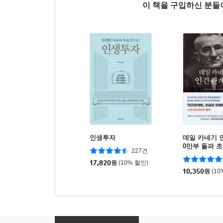
이 책을 구입하신 분
인생투자
데일 카네기 
0만부 돌파 
227건
역본)
17,820
원
(10% 할인)
10,350
원
(10