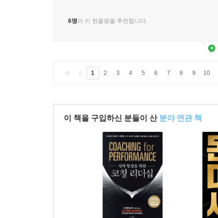
너무 편협하다
미국의 요구와 중국의 방어는 어떻게 부딪치고 있
미국의 중국 봉쇄 전략, 어떻게 끝날 것인가
한국은 어느 쪽에 줄을 서야 유리한가
6명
이 이 한줄평을 추천합니다.
맺음말
투자에 성공하려면 원시적 본능을 극복하라
1
2
3
4
5
6
7
8
9
10
참고도서
이 책을 구입하신 분들이 산
분야 연관 책