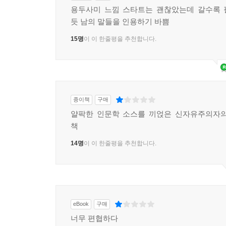
돈의 가치와 부동산의 가치, 어느 쪽이 먼저 떨어질
종이책
구매
빚이 많아질수록 돈이 더 많이 생긴다?
용두사미 느낌 스타트는 괜찮았는데 갈수록 
듯 남의 말들을 인용하기 바쁨
가짜 돈에 목매지 말고 리얼 머니를 보유하라
15명
이 이 한줄평을 추천합니다.
인간 본성을 이해하면 투자할 곳이 보인다
돈이 움직이는 방식을 읽을 줄 알았던 한비자
인간은 기회만 있다면 언제든 돈을 떼먹으려 든다
인간 본성에 대한 이해가 투자의 기본이다
종이책
구매
교육비에 투자할까 부동산에 투자해서 유산으로 
얄팍한 인문학 소스를 끼얹은 신자유주의자의
책
세계의 신흥 부자들, 자녀 교육 위해 돈 모은다
학군별 집값 차이는 선진국이 더하다
14명
이 이 한줄평을 추천합니다.
미중전쟁은 한국 시장에 어떤 영향을 미치는가
미국의 패권에 도전하는 중국
미국은 왜 중국이 이렇게 크도록 내버려 두었나
eBook
구매
미국은 중국을 어떻게 압박하고 있는가