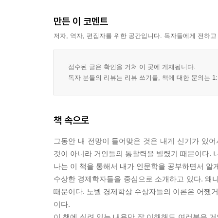
만든 이 코멘트
전략적 사고 없이 무턱대고 열심히 하면 빨리 망한
재능과 노력보다 줄서기가 더 중요하다
저자, 역자, 편집자를 위한 공간입니다. 독자들에게 전하고
전략을 형성하는 5가지 경쟁요소
돈이 되는 산업은 이미 정해져 있다
접수된 글은 확인을 거쳐 이 곳에 게재됩니다.
독자 분들의 리뷰는 리뷰 쓰기를, 책에 대한 문의는 1:
지옥으로 가는 길은 선의로 포장되어 있다
지금 우리 안에서 벌어지는 지옥 같은 일들
누군가는 먼저 부자가 되어야 한다
책 속으로
시장은 도덕적 기준으로 보상하지 않는다
그동안 내 전망이 들어맞은 것은 내게 신기가 있어
시장경제에 도덕적 잣대를 들이대지 마라
것이 아니라 거인들의 통찰력을 빌렸기 때문이다. 나
왜 사람들은 노예의 길을 선택하는가
나는 이 책을 통해서 내가 인문학을 공부하면서 알게
수상한 경제학자들을 중심으로 소개하고 있다. 왜
도시를 파괴하는 것은 폭격이 아니라 임대료 통제 
때문이다. 노벨 경제학상 수상자들의 이론은 어쨌거나
임대료 통제 정책의 부작용에 대한 경고
이다.
시장경제와 사유재산이 필요한 이유
이 책에 실려 있는 내용만 잘 이해해도 여러분은 거