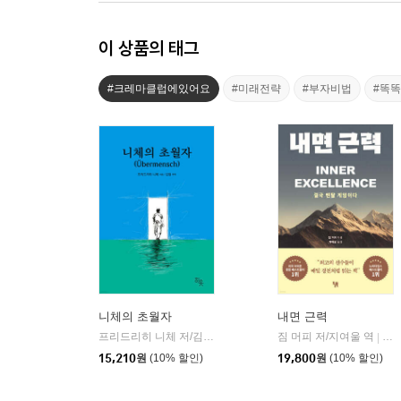
이 상품의 태그
#크레마클럽에있어요
#미래전략
#부자비법
#똑
니체의 초월자
내면 근력
프리드리히 니체 저/김철 편역
히읏
짐 머피 저/지여울 역
윌북(
|
|
15,210
원
(10% 할인)
19,800
원
(10% 할인)