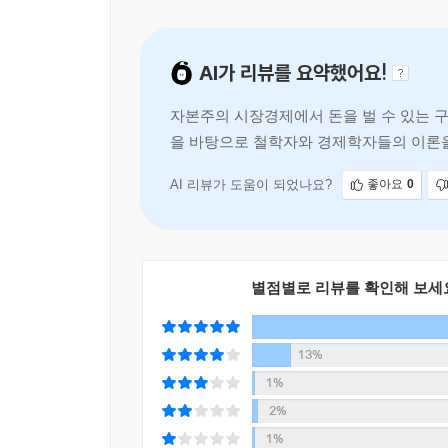
리카도의 유산 3. 차액지대론
왜 이제야 우석님을 알았을까 후회되네요~ 열심히 읽
한몫 잡으려면 땅 한 조각이라도 사 둬라
AI가 리뷰를 요약했어요!
세상의 모든 땅값이 상승하는 메커니즘
우석님은 어려운 것도 쉽게 잘 가르쳐 주세요. 전문
유일하게 오르는 것은 땅값이다
자본주의 시장경제에서 돈을 벌 수 있는 
올려주세요. -딥
을 바탕으로 철학자와 경제학자들의 이론을
부동산 가격은 수익성에 따라 달라진다
흐름과 부의 작동원리를 이해할 수 있다고
인간의 이기심이 세상을 풍요롭게 만든다
국부론에서 얻는 부동산 투자 힌트 3가지
AI 리뷰가 도움이 되었나요?
좋아요
0
GTX가 생기면 주변 집값과 상가값은 어떻게 변할까
도로 개통 효과의 가능성과 한계
별점별로 리뷰를 확인해 보세
정부의 부동산 대책, 어디까지 믿어야 하나
공공선택이론이란 무엇인가
13%
서울 재개발·재건축 규제가 경기도민을 죽인다
1%
2%
분양가상한제는 정말 집값을 잡는 효과가 있을까?