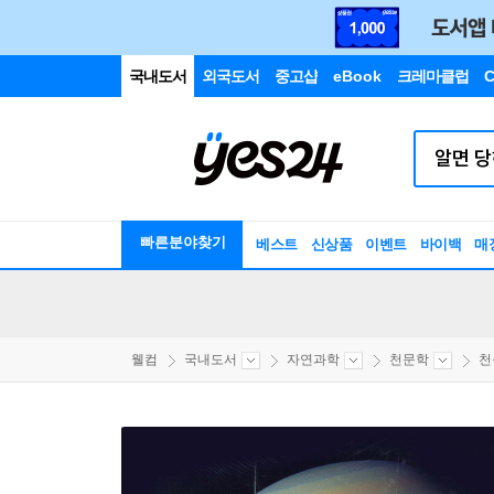
국내도서
외국도서
중고샵
eBook
크레마클럽
C
빠른분야찾기
베스트
신상품
이벤트
바이백
매
웰컴
국내도서
자연과학
천문학
천