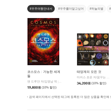
#우주여행안내서
#우주를더알고싶어
#하늘의별
코스모스 : 가능한 세계
태양계의 모든 것
들
마커스 초운 저/꿈꾸는 과학 역
앤 드루얀 저/김명남 역
사이언스북스
|
34,200
원
(10% 할인)
19,800
원
(10% 할인)
검색 페이지에서 선택된 태그에 등록된 더 많은 상품을 확인해 