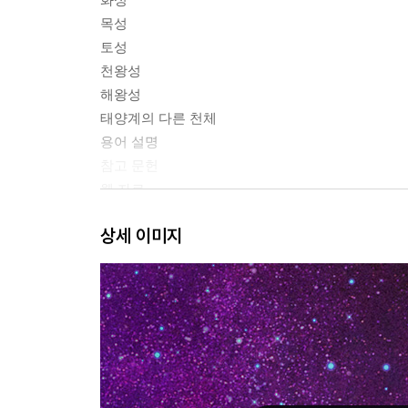
목성
토성
천왕성
해왕성
태양계의 다른 천체
용어 설명
참고 문헌
웹 자료
사진 출처
상세 이미지