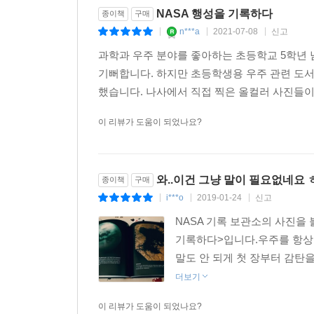
NASA 행성을 기록하다
종이책
구매
n***a
2021-07-08
신고
|
|
|
과학과 우주 분야를 좋아하는 초등학교 5학년
기뻐합니다. 하지만 초등학생용 우주 관련 도서
했습니다. 나사에서 직접 찍은 올컬러 사진들이
이 리뷰가 도움이 되었나요?
와..이건 그냥 말이 필요없네요 
종이책
구매
i***o
2019-01-24
신고
|
|
|
NASA 기록 보관소의 사진을 
기록하다>입니다.우주를 항상 
말도 안 되게 첫 장부터 감탄을
더보기
이 리뷰가 도움이 되었나요?