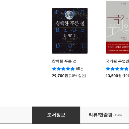
창백한 푸른 점
국가란 무엇
95건
29,700
원
(10% 할인)
13,500
원
(10
NASA 행성을 기록하다
도서정보
리뷰/한줄평
(15/9)