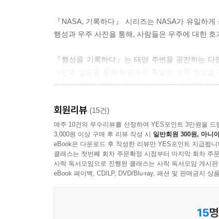
『NASA, 기록하다』 시리즈는 NASA가 유일하게 
행성과 우주 사진을 통해, 사람들은 우주에 대한 호
『행성을 기록하다』는 태양 주변을 공전하는 다양한
사진과 설명을 통해 태양계의 특별한 과학 현상을 자
토성, 천왕성, 해왕성 순으로 소개하고 있으며, 
우주에서 빛나는 혜성인 혜성 67P/추류모프-게라
회원리뷰
경이로움을 담은 이 안내서를 통해 환상적인 우주여
(15건)
매주 10건의 우수리뷰를 선정하여 YES포인트 3만원을 드
3,000원 이상 구매 후 리뷰 작성 시
일반회원 300원, 마니아
eBook은 다운로드 후 작성한 리뷰만 YES포인트 지급됩니
클래스는 첫번째 회차 주문확정 시점부터 마지막 회차 주문
사락 독서모임으로 진행된 클래스는 사락 독서모임 게시판
eBook 페이백, CD/LP, DVD/Blu-ray, 패션 및 판매금
15
명