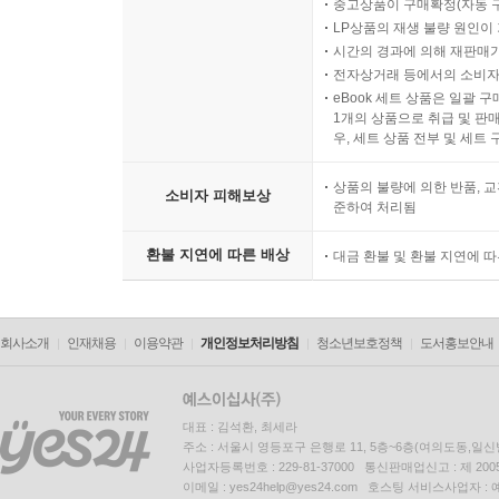
중고상품이 구매확정(자동 
LP상품의 재생 불량 원인이 기
시간의 경과에 의해 재판매가
전자상거래 등에서의 소비자
eBook 세트 상품은 일괄 
1개의 상품으로 취급 및 판매
우, 세트 상품 전부 및 세트
상품의 불량에 의한 반품, 교
소비자 피해보상
준하여 처리됨
환불 지연에 따른 배상
대금 환불 및 환불 지연에 
회사소개
인재채용
이용약관
개인정보처리방침
청소년보호정책
도서홍보안내
대표 : 김석환, 최세라
주소 : 서울시 영등포구 은행로 11, 5층~6층(여의도동,일신
사업자등록번호 : 229-81-37000 통신판매업신고 : 제 200
이메일 : yes24help@yes24.com 호스팅 서비스사업자 :