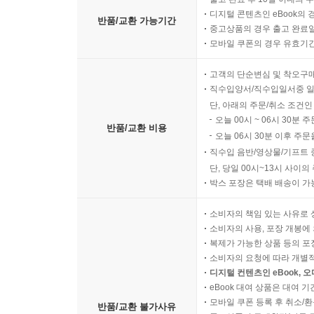
디지털 콘텐츠인 eBook의 
반품/교환 가능기간
중고상품의 경우 출고 완료일
모바일 쿠폰의 경우 유효기간(
고객의 단순변심 및 착오구
직수입양서/직수입일서중 일
단, 아래의 주문/취소 조건인
오늘 00시 ~ 06시 30분 
반품/교환 비용
오늘 06시 30분 이후 주문
직수입 음반/영상물/기프트 
단, 당일 00시~13시 사이
박스 포장은 택배 배송이 가
소비자의 책임 있는 사유로 
소비자의 사용, 포장 개봉에 
복제가 가능한 상품 등의 포장을 
소비자의 요청에 따라 개별
디지털 컨텐츠인 eBook, 
eBook 대여 상품은 대여 기
모바일 쿠폰 등록 후 취소/환
반품/교환 불가사유