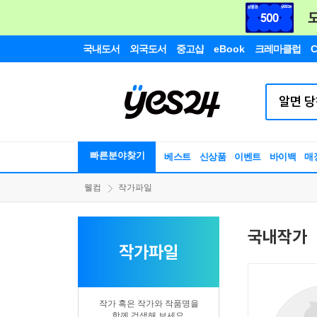
국내도서
외국도서
중고샵
eBook
크레마클럽
C
빠른분야찾기
베스트
신상품
이벤트
바이백
매
웰컴
작가파일
국내작가
작가파일
작가 혹은 작가와 작품명을
함께 검색해 보세요.