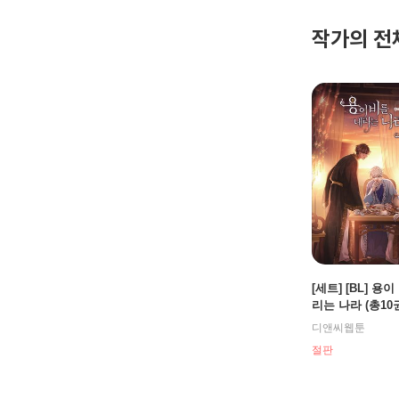
출간작: <
작가의 전
[세트] [BL] 용
리는 나라 (총10
디앤씨웹툰
절판