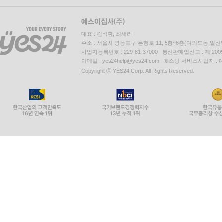
대표 : 김석환, 최세라
주소 : 서울시 영등포구 은행로 11, 5층~6층(여의도동,일신
사업자등록번호 : 229-81-37000 통신판매업신고 : 제 200
이메일 : yes24help@yes24.com 호스팅 서비스사업자 :
Copyright ⓒ YES24 Corp. All Rights Reserved.