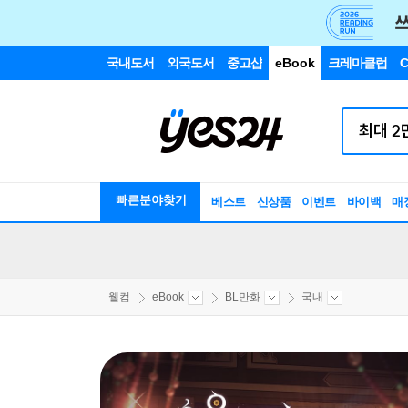
국내도서
외국도서
중고샵
eBook
크레마클럽
C
빠른분야찾기
베스트
신상품
이벤트
바이백
매
웰컴
eBook
BL만화
국내