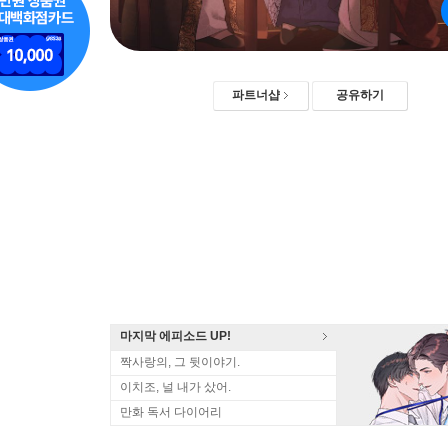
파트너샵
공유하기
마지막 에피소드 UP!
짝사랑의, 그 뒷이야기.
이치조, 널 내가 샀어.
만화 독서 다이어리