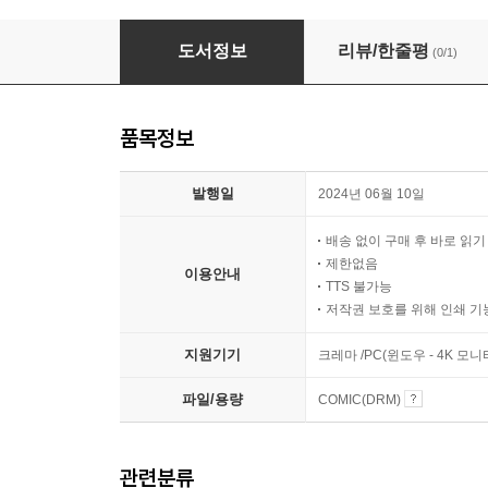
[세트] [BL] 용이 비를 내리는 나라 (총10권/완결)
도서정보
리뷰/한줄평
(0/1)
품목정보
발행일
2024년 06월 10일
배송 없이 구매 후 바로 읽
제한없음
이용안내
TTS 불가능
저작권 보호를 위해 인쇄 기
지원기기
크레마 /PC(윈도우 - 4K 
파일/용량
COMIC(DRM)
관련분류