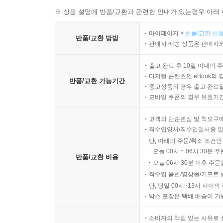
※ 상품 설명에 반품/교환과 관련한 안내가 있는경우 아래 
마이페이지 >
반품/교환 신청
반품/교환 방법
판매자 배송 상품은 판매자와
출고 완료 후 10일 이내의 
디지털 콘텐츠인 eBook의 
반품/교환 가능기간
중고상품의 경우 출고 완료일
모바일 쿠폰의 경우 유효기간(
고객의 단순변심 및 착오구
직수입양서/직수입일서중 일
단, 아래의 주문/취소 조건인
오늘 00시 ~ 06시 30분 
반품/교환 비용
오늘 06시 30분 이후 주문
직수입 음반/영상물/기프트 
단, 당일 00시~13시 사이
박스 포장은 택배 배송이 가
소비자의 책임 있는 사유로 