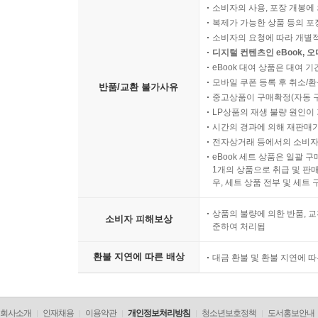
소비자의 사용, 포장 개봉에 
복제가 가능한 상품 등의 포장을 
소비자의 요청에 따라 개별
디지털 컨텐츠인 eBook, 
eBook 대여 상품은 대여 기
모바일 쿠폰 등록 후 취소/환
반품/교환 불가사유
중고상품이 구매확정(자동 
LP상품의 재생 불량 원인이 기
시간의 경과에 의해 재판매가
전자상거래 등에서의 소비자
eBook 세트 상품은 일괄 
1개의 상품으로 취급 및 판매
우, 세트 상품 전부 및 세트
상품의 불량에 의한 반품, 교
소비자 피해보상
준하여 처리됨
환불 지연에 따른 배상
대금 환불 및 환불 지연에 
회사소개
인재채용
이용약관
개인정보처리방침
청소년보호정책
도서홍보안내