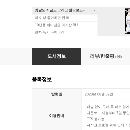
옛날도 지금도 그리고 앞으로도─
이 이상 좋아하면 안 돼.
10년을 뛰어넘은 역키잡 BL!
만화 독서 다이어리
[대여] [세트] [BL] 용이 비를 내리는 나라 (총18
도서정보
리뷰/한줄평
(4/5)
품목정보
발행일
2023년 08월 02일
배송 없이 구매 후 바로 읽
다운로드 시점부터 7일 동안
이용안내
TTS 불가능
저작권 보호를 위해 인쇄 기