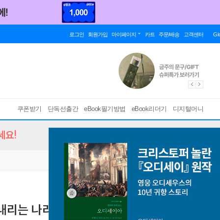
로그인
회원가입
마이페이지
카트
주문/배송
고객센터
Gl
쿠폰받기
단독선출간
eBook필기방법
eBook리더기
디지털머니
세요!
를 내리는 나라 (총180화/완결)