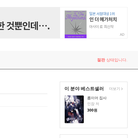
AD
절판
상태입니다.
이 분야 베스트셀러
더보기
롭이어 집사
인잠 저
300
원