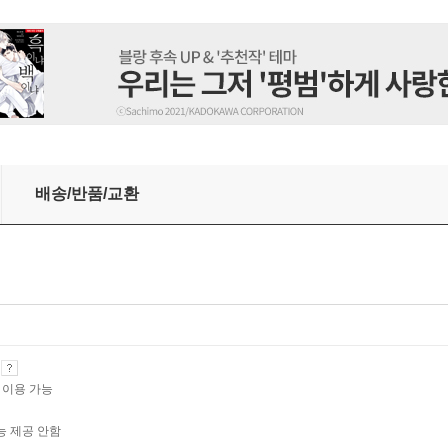
0화/완결)
배송/반품/교환
기
 이용 가능
능 제공 안함