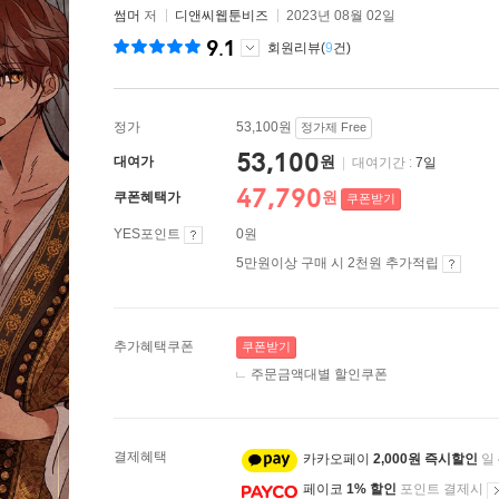
썸머
저
디앤씨웹툰비즈
2023년 08월 02일
9.1
회원리뷰(
9
건)
정가
53,100원
정가제 Free
53,100
원
대여가
|
대여기간 :
7일
47,790
원
쿠폰혜택가
쿠폰받기
YES포인트
0원
5만원이상 구매 시 2천원 추가적립
추가혜택쿠폰
쿠폰받기
주문금액대별 할인쿠폰
결제혜택
카카오페이
2,000원 즉시할인
일
페이코
1% 할인
포인트 결제시