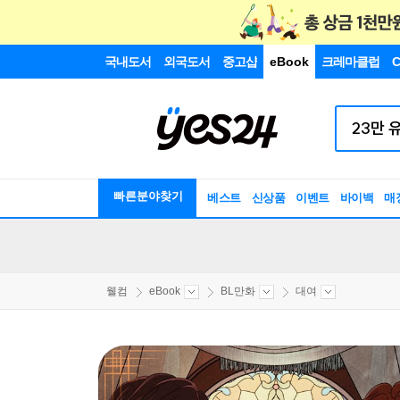
국내도서
외국도서
중고샵
eBook
크레마클럽
C
빠른분야찾기
베스트
신상품
이벤트
바이백
매
웰컴
eBook
BL만화
대여