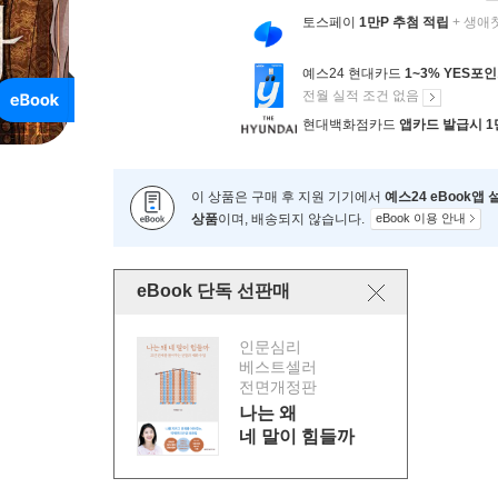
토스페이
1만P 추첨 적립
+ 생애
예스24 현대카드
1~3% YES포
전월 실적 조건 없음
현대백화점카드
앱카드 발급시 1
이 상품은 구매 후 지원 기기에서
예스24 eBook앱
상품
이며, 배송되지 않습니다.
eBook 이용 안내
eBook 단독 선판매
인문심리
베스트셀러
전면개정판
나는 왜
네 말이 힘들까