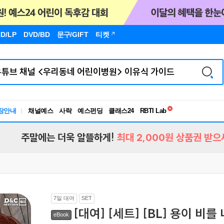
D/LP
DVD/BD
문구
/GIFT
티켓
독서유형검사
RBTI Lab
장안내
채널예스
사락
예스펀딩
클래스24
독서유형검사
주말에는 더욱 알뜰하게!
최대 2,000원 상품권 받으
7일 대여
SET
[대여] [세트] [BL] 용이 비
eBook