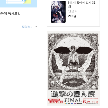
[대여] 롭이어 집사 31
화
인잠 저
꾸준하게 독서모임
200
원
펼쳐보기