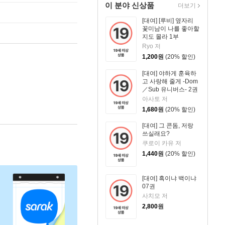
이 분야 신상품
더보기
[대여] [루비] 옆자리
꽃미남이 나를 좋아할
지도 몰라 1부
Ryo 저
1,200
원
(20% 할인)
[대여] 야하게 훈육하
고 사랑해 줄게 -Dom
／Sub 유니버스- 2권
아사토 저
1,680
원
(20% 할인)
[대여] 그 콘돔, 저랑
쓰실래요?
쿠로이 카유 저
1,440
원
(20% 할인)
[대여] 흑이냐 백이냐
07권
사치모 저
2,800
원