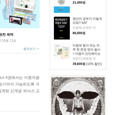
21,400
원
영단어 공부가 이렇게
쉬워? SAT
오병욱,오재우 저
80,000
원
원한 혜택
년 08월 13일
마음에 힘이 되는 하
펼쳐보기
루 한 문장 영어 필사
+ 마음이 단단해지는
하루 한 문장 일본어
안은미,위혜정 저
필사 세트
39,600
원
(10% 할인)
nics 4권에서는 이중자음
 읽기까지 가능하도록 구
설계된 신개념 파닉스 교