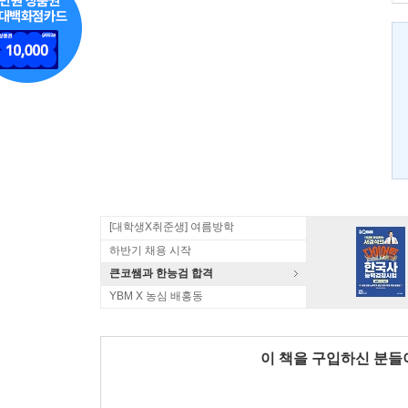
[대학생X취준생] 여름방학
하반기 채용 시작
큰코쌤과 한능검 합격
YBM X 농심 배홍동
이 책을 구입하신 분