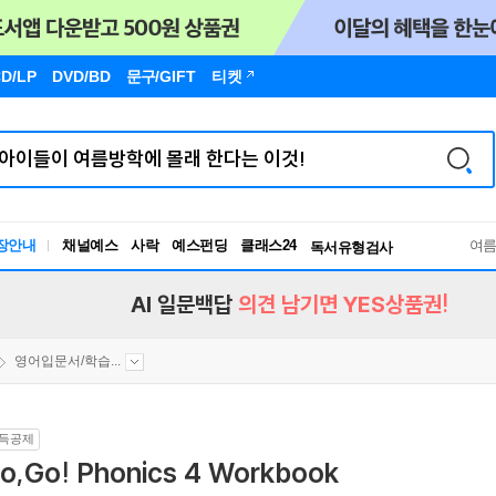
D/LP
DVD/BD
문구
/GIFT
티켓
장안내
채널예스
사락
예스펀딩
클래스24
독서유형검사
여
RBTI Lab
독서유형검사
AI 일문백답
의견 남기면 YES상품권!
영어입문서/학습...
득공제
o,Go! Phonics 4 Workbook