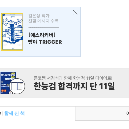
김은성 작가
친필 메시지 수록
---------------
[예스리커버]
빵야 TRIGGER
들이
함께 산 책