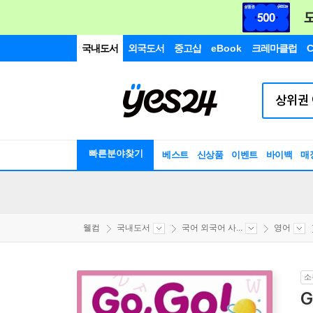
국내도서
외국도서
중고샵
eBook
크레마클럽
C
빠른분야찾기
베스트
신상품
이벤트
바이백
매
웰컴
국내도서
국어 외국어 사...
영어
소
G