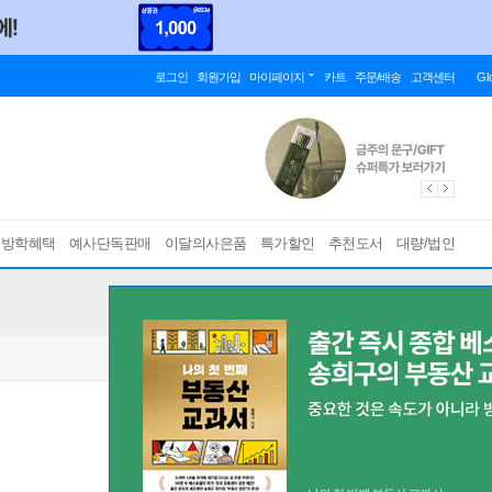
로그인
회원가입
마이페이지
카트
주문/배송
고객센터
Gl
름방학혜택
예사단독판매
이달의사은품
특가할인
추천도서
대량/법인