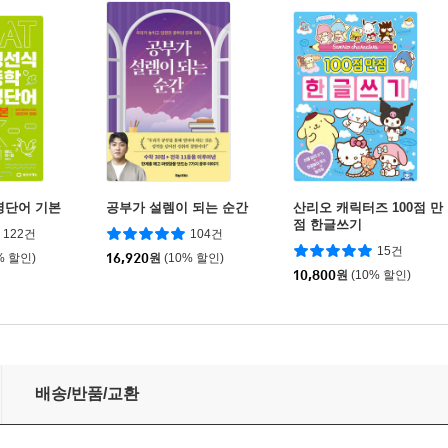
영단어 기본
공부가 설렘이 되는 순간
산리오 캐릭터즈 100점 만
점 한글쓰기
122건
104건
15건
% 할인)
16,920
원
(10% 할인)
10,800
원
(10% 할인)
배송/반품/교환