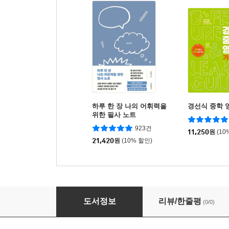
하루 한 장 나의 어휘력을
경선식 중학 
위한 필사 노트
923건
11,250
원
(10
21,420
원
(10% 할인)
Go,Go! Phonics 4 Workbook
도서정보
리뷰/한줄평
(0/0)