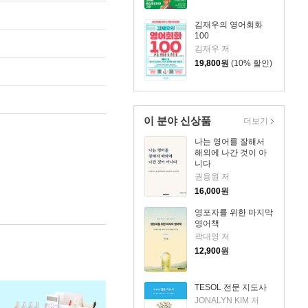
김재우의 영어회화
100
김재우 저
19,800
원
(10% 할인)
이 분야 신상품
더보기
나는 영어를 잘해서
해외에 나간 것이 아
니다
권용원 저
16,000
원
영포자를 위한 마지막
영어책
곽대영 저
12,900
원
TESOL 전문 지도사
JONALYN KIM 저