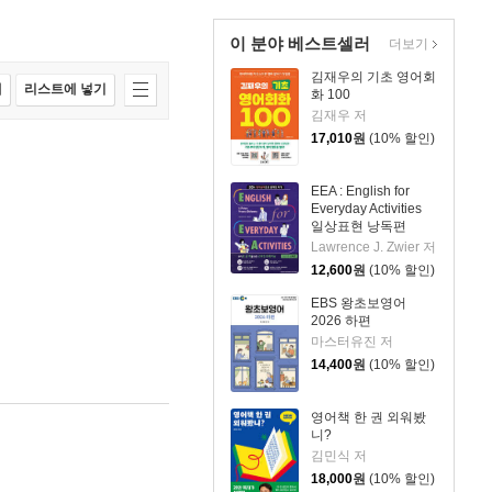
이 분야 베스트셀러
더보기
김재우의 기초 영어회
매
리스트에 넣기
화 100
김재우 저
17,010
원
(10% 할인)
EEA : English for
Everyday Activities
일상표현 낭독편
Lawrence J. Zwier 저
12,600
원
(10% 할인)
EBS 왕초보영어
2026 하편
마스터유진 저
14,400
원
(10% 할인)
영어책 한 권 외워봤
니?
김민식 저
18,000
원
(10% 할인)