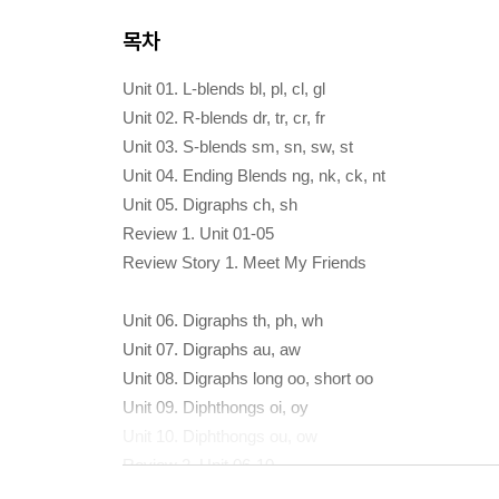
목차
Unit 01. L-blends bl, pl, cl, gl
Unit 02. R-blends dr, tr, cr, fr
Unit 03. S-blends sm, sn, sw, st
Unit 04. Ending Blends ng, nk, ck, nt
Unit 05. Digraphs ch, sh
Review 1. Unit 01-05
Review Story 1. Meet My Friends
Unit 06. Digraphs th, ph, wh
Unit 07. Digraphs au, aw
Unit 08. Digraphs long oo, short oo
Unit 09. Diphthongs oi, oy
Unit 10. Diphthongs ou, ow
Review 2. Unit 06-10
Review Story 2. The Party in the Woods