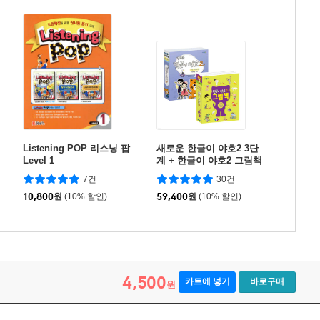
Listening POP 리스닝 팝
새로운 한글이 야호2 3단
Level 1
계 + 한글이 야호2 그림책
3단계 (쌍자음,이중모음)
7건
30건
세트
10,800
원
(10% 할인)
59,400
원
(10% 할인)
4,500
카트에 넣기
바로구매
원