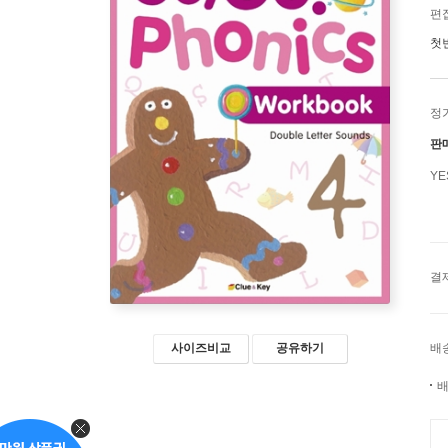
편
첫
정
판
Y
결
배
사이즈비교
공유하기
배