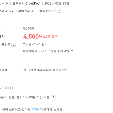
집부 저
클루앤키(Clue&Key)
2012년 03월 25일
번째 리뷰어가 되어주세요.
판매지수 222
가
5,000원
4,500
원
매가
(10% 할인)
ES포인트
250원 (5% 적립)
5만원이상 구매 시 2천원 추가적립
제혜택
카드/간편결제 혜택을 확인하세요
송안내
송비 : 유료 (도서 15,000원 이상 무료)
이미 소장하고 있다면
400원
에 판매해 보세요!