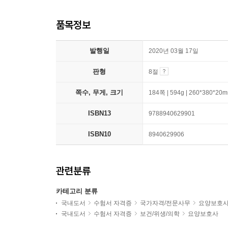
품목정보
발행일
2020년 03월 17일
판형
8절
쪽수, 무게, 크기
184쪽 | 594g | 260*380*20
ISBN13
9788940629901
ISBN10
8940629906
관련분류
카테고리 분류
국내도서
수험서 자격증
국가자격/전문사무
요양보호
국내도서
수험서 자격증
보건/위생/의학
요양보호사