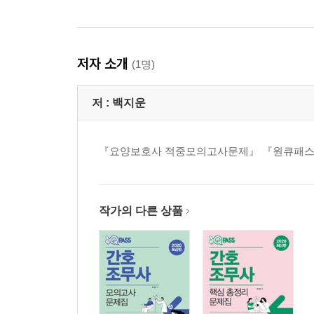
저자 소개
(1명)
저 :
백지운
『요양보호사 적중모의고사문제』 『원큐패스 
작가의 다른 상품