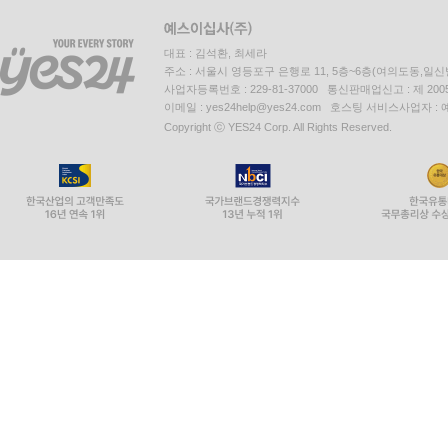
대표 : 김석환, 최세라
주소 : 서울시 영등포구 은행로 11, 5층~6층(여의도동,일신
사업자등록번호 : 229-81-37000 통신판매업신고 : 제 200
이메일 : yes24help@yes24.com 호스팅 서비스사업자 :
Copyright ⓒ YES24 Corp. All Rights Reserved.