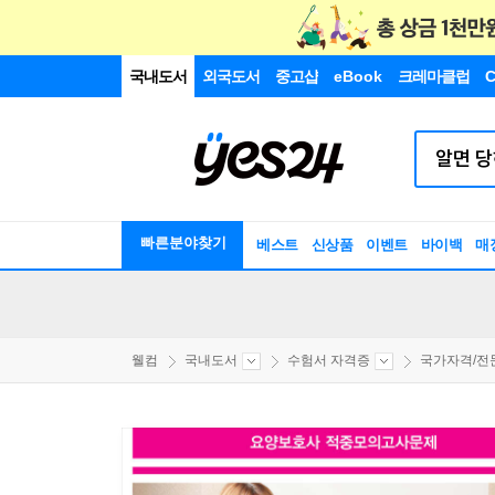
국내도서
외국도서
중고샵
eBook
크레마클럽
C
빠른분야찾기
베스트
신상품
이벤트
바이백
매
웰컴
국내도서
수험서 자격증
국가자격/전문