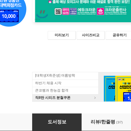
미리보기
사이즈비교
공유하기
[대학생X취준생] 여름방학
하반기 채용 시작
큰코쌤과 한능검 합격
직8딴 시리즈 분철쿠폰
2020 요양보호사 적중모의고사문제
도서정보
리뷰/한줄평
(3/7)