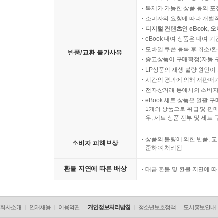
복제가 가능한 상품 등의 포장을 
소비자의 요청에 따라 개별
디지털 컨텐츠인 eBook, 
eBook 대여 상품은 대여 기
모바일 쿠폰 등록 후 취소/환
반품/교환 불가사유
중고상품이 구매확정(자동 
LP상품의 재생 불량 원인이 기
시간의 경과에 의해 재판매가
전자상거래 등에서의 소비자
eBook 세트 상품은 일괄 
1개의 상품으로 취급 및 판매
우, 세트 상품 전부 및 세트
상품의 불량에 의한 반품, 교
소비자 피해보상
준하여 처리됨
환불 지연에 따른 배상
대금 환불 및 환불 지연에 
회사소개
인재채용
이용약관
개인정보처리방침
청소년보호정책
도서홍보안내