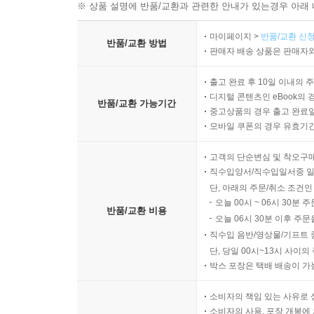
※ 상품 설명에 반품/교환과 관련한 안내가 있는경우 아래 
마이페이지 >
반품/교환 신청
반품/교환 방법
판매자 배송 상품은 판매자와
출고 완료 후 10일 이내의 
디지털 콘텐츠인 eBook의 
반품/교환 가능기간
중고상품의 경우 출고 완료일
모바일 쿠폰의 경우 유효기간(
고객의 단순변심 및 착오구
직수입양서/직수입일서중 일
단, 아래의 주문/취소 조건인
오늘 00시 ~ 06시 30분 
반품/교환 비용
오늘 06시 30분 이후 주문
직수입 음반/영상물/기프트 
단, 당일 00시~13시 사이
박스 포장은 택배 배송이 가
소비자의 책임 있는 사유로 
소비자의 사용, 포장 개봉에 