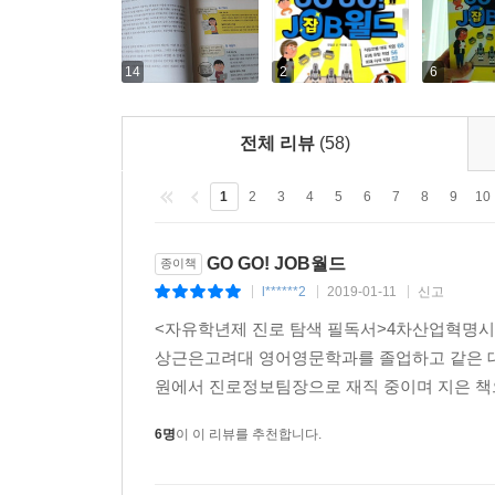
UX 디자인은 사물 인터넷 기기를 연동하여 편리
형태의 디자인을 다룹니다. 기존의 틀을 깨는 혁신적
사건의 진실을 밝힐 때 공권력이 미치지 못하는 부
14
2
6
탐정의 활동 영역이 광범위하게 넓어지고 있어요. 
사설 탐정 1호 유우종
전체 리뷰
(58)
이밖에도 미래 학자들이 예측하는 미래 생활 변화
디자이너 등 이름만 들어도 생소하고 호기심이 발동
1
2
3
4
5
6
7
8
9
10
● 책 미리 보기
GO GO! JOB월드
종이책
▲ 미래 생활상과 직업 세계의 지각 변동, 미래가 
l******2
2019-01-11
신고
|
|
|
▲ 미래 직업의 세계를 컴퓨터 월드, 크리티컬 월드,
<자유학년제 진로 탐색 필독서>4차산업혁명시대 
유망 직업, 미래 이색 직업을 다양하게 소개한다.
상근은고려대 영어영문학과를 졸업하고 같은 
▲ 실제 직업 종사자들의 생생한 인터뷰를 담아 어
원에서 진로정보팀장으로 재직 중이며 지은 책으로
6명
이 이 리뷰를 추천합니다.