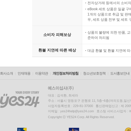
전자상거래 등에서의 소비자
eBook 세트 상품은 일괄 
1개의 상품으로 취급 및 판매
우, 세트 상품 전부 및 세트
상품의 불량에 의한 반품, 교
소비자 피해보상
준하여 처리됨
환불 지연에 따른 배상
대금 환불 및 환불 지연에 
회사소개
인재채용
이용약관
개인정보처리방침
청소년보호정책
도서홍보안내
대표 : 김석환, 최세라
주소 : 서울시 영등포구 은행로 11, 5층~6층(여의도동,일신
사업자등록번호 : 229-81-37000 통신판매업신고 : 제 200
이메일 : yes24help@yes24.com 호스팅 서비스사업자 :
Copyright ⓒ YES24 Corp. All Rights Reserved.