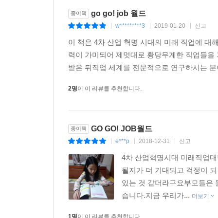
go go! job 월드
종이책
w*********3
2019-01-20
신고
|
|
|
이 책은 4차 산업 혁명 시대의 미래 직업에 대
력이 가미되어 제멋대로 황당무계한 직업들을 기
받은 뒤직업 세계를 전문적으로 연구하시는 분이
2명
이 이 리뷰를 추천합니다.
GO GO! JOB월드
종이책
e***p
2018-12-31
신고
|
|
|
4차 산업혁명시대 미래직업대
될지가 더 기대되고 걱정이 
있는 것 같더라구요부모들은 물
습니다.지금 우리가...
더보기
1명
이 이 리뷰를 추천합니다.