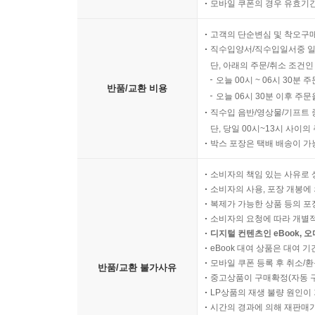
모바일 쿠폰의 경우 유효기간(
고객의 단순변심 및 착오구
직수입양서/직수입일서중 일
단, 아래의 주문/취소 조건인
오늘 00시 ~ 06시 30분 
반품/교환 비용
오늘 06시 30분 이후 주문
직수입 음반/영상물/기프트 
단, 당일 00시~13시 사이
박스 포장은 택배 배송이 가
소비자의 책임 있는 사유로 
소비자의 사용, 포장 개봉에 
복제가 가능한 상품 등의 포장을 
소비자의 요청에 따라 개별
디지털 컨텐츠인 eBook, 
eBook 대여 상품은 대여 기
모바일 쿠폰 등록 후 취소/환
반품/교환 불가사유
중고상품이 구매확정(자동 
LP상품의 재생 불량 원인이 기
시간의 경과에 의해 재판매가