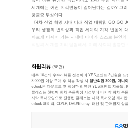
세계에는 어떤 지각변동이 일어난다는 걸까? 그리
궁금증 투성이다.
《4차 산업 혁명 시대 미래 직업 대탐험 GO GO 
우리 생활의 변화상과 직업 세계의 지각 변동에 
빠르게 바뀌어 가는 시대에 아이가 스스로 본인의 
직업의 세계를 미리 탐험해서, 미래 사회의 훌륭한 
● 직업 전문가가 8개의 월드로 나누어 꼼꼼하게 알
회원리뷰
4차 산업 혁명 시대가 되자마자 어린이들에게 미래
(58건)
기반으로 쓴 것이 대부분이다. 그에 반해 《4차 산업
매주 10건의 우수리뷰를 선정하여 YES포인트 3만원을 드
3,000원 이상 구매 후 리뷰 작성 시
일반회원 300원, 마니아
미래 직업의 세계를 연구하는 직업 전문가가 어린이
eBook은 다운로드 후 작성한 리뷰만 YES포인트 지급됩니
클래스는 첫번째 회차 주문확정 시점부터 마지막 회차 주문
“미래 직업 세계의 변화를 고려하면 더욱 진취적
사락 독서모임으로 진행된 클래스는 사락 독서모임 게시판
안정성이 높고, 보수가 높은 직업을 가장 중요한 선
eBook 페이백, CD/LP, DVD/Blu-ray, 패션 및 판매금
미래 사회는 새로운 인재를 찾고 있어요. 미래 사
여러분은 새로운 시대의 주역이 될 것입니다”
58
명
- 한상근