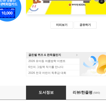
미리보기
공유하기
골든벨 퀴즈 & 완독챌린지
2026 유아동 여름방학 이벤트
6인의 그림책 작가를 만나다
2026 전국 어린이 독후감 대회
GO GO! JOB월드
도서정보
리뷰/한줄평
(58/0)