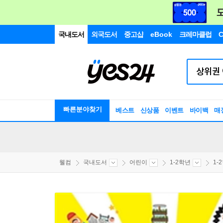
국내도서
외국도서
중고샵
eBook
크레마클럽
C
빠른분야찾기
베스트
신상품
이벤트
바이백
매
웰컴
국내도서
어린이
1-2학년
1-