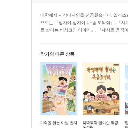
대학에서 시각디자인을 전공했습니다. 일러스트
으로는 『정치야 정치야 나 좀 도와줘』, 『시계는
를 살리는 비치코밍 이야기』, 『세상을 움직이는
작가의 다른 상품
기억을 읽는 마법 반지
뚝딱뚝딱 할미손 목공
알
놀이터