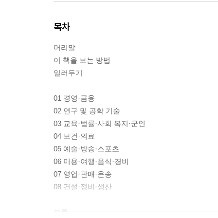
목차
머리말
이 책을 보는 방법
일러두기
01 경영·금융
02 연구 및 공학 기술
03 교육·법률·사회 복지·군인
04 보건·의료
05 예술·방송·스포츠
06 미용·여행·음식·경비
07 영업·판매·운송
08 건설·정비·생산
부록