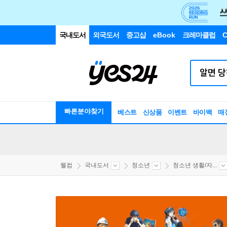
국내도서
외국도서
중고샵
eBook
크레마클럽
C
빠른분야찾기
베스트
신상품
이벤트
바이백
매
웰컴
국내도서
청소년
청소년 생활/자...