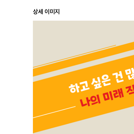
활동지 - 나의 원픽 직업은?
상세 이미지
심리 검사지와 해설지
직업 찾아보기
출판사별 교과서 수록 작업
에필로그