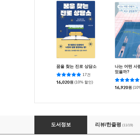
꿈을 찾는 진로 상담소
나는 어떤 사
었을까?
17건
16,020
원
(10% 할인)
16,920
원
(10
AI 시대 직업 세계
도서정보
리뷰/한줄평
(11/19)