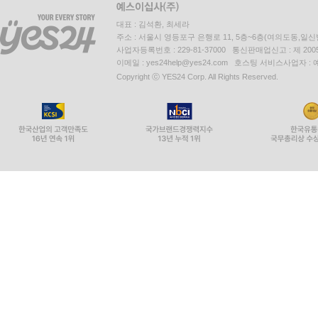
대표 : 김석환, 최세라
주소 : 서울시 영등포구 은행로 11, 5층~6층(여의도동,일신
사업자등록번호 : 229-81-37000 통신판매업신고 : 제 200
이메일 : yes24help@yes24.com 호스팅 서비스사업자 :
Copyright ⓒ YES24 Corp. All Rights Reserved.