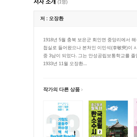
저자 소개
(1명)
저 :
오장환
1918년 5월 충북 보은군 회인면 중앙리에서 
첩실로 들어왔으나 본처인 이민석(李敏奭)이 사
중 3남이 되었다. 그는 안성공립보통학교를 
1933년 11월 오장환...
작가의 다른 상품