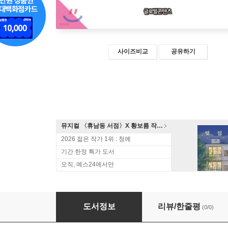
사이즈비교
공유하기
뮤지컬 〈휴남동 서점〉X 황보름 작가 북토크
2026 젊은 작가 1위 : 청예
기간 한정 특가 도서
오직, 예스24에서만
붉은기
도서정보
리뷰/한줄평
(0/0)