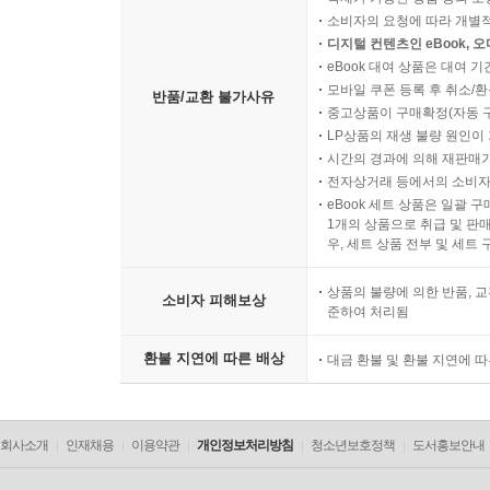
소비자의 요청에 따라 개별
디지털 컨텐츠인 eBook, 
eBook 대여 상품은 대여 기
모바일 쿠폰 등록 후 취소/환
반품/교환 불가사유
중고상품이 구매확정(자동 
LP상품의 재생 불량 원인이 기
시간의 경과에 의해 재판매가
전자상거래 등에서의 소비자
eBook 세트 상품은 일괄 
1개의 상품으로 취급 및 판매
우, 세트 상품 전부 및 세트
상품의 불량에 의한 반품, 교
소비자 피해보상
준하여 처리됨
환불 지연에 따른 배상
대금 환불 및 환불 지연에 
회사소개
인재채용
이용약관
개인정보처리방침
청소년보호정책
도서홍보안내