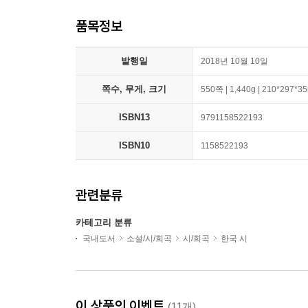
품목정보
발행일
2018년 10월 10일
쪽수, 무게, 크기
550쪽 | 1,440g | 210*297*
ISBN13
9791158522193
ISBN10
1158522193
관련분류
카테고리 분류
국내도서
소설/시/희곡
시/희곡
한국 시
이 상품의 이벤트
(11개)