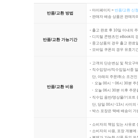
마이페이지 >
반품/교환 신청
반품/교환 방법
판매자 배송 상품은 판매자와
출고 완료 후 10일 이내의 
디지털 콘텐츠인 eBook의 
반품/교환 가능기간
중고상품의 경우 출고 완료일
모바일 쿠폰의 경우 유효기간(
고객의 단순변심 및 착오구
직수입양서/직수입일서중 일
단, 아래의 주문/취소 조건인
오늘 00시 ~ 06시 30분 
반품/교환 비용
오늘 06시 30분 이후 주문
직수입 음반/영상물/기프트 
단, 당일 00시~13시 사이
박스 포장은 택배 배송이 가
소비자의 책임 있는 사유로 
소비자의 사용, 포장 개봉에 
복제가 가능한 상품 등의 포장을 