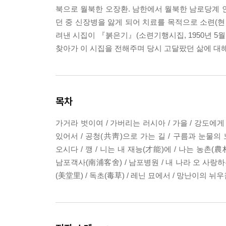
북으로 월북한 오장환. 남한에서 월북한 남로당계 
던 중 신장병을 앓게 되어 치료를 목적으로 소련(현
려낸 시집이 『붉은기』(소련기행시집, 1950년 5월
찾아가 이 시집을 전해주며 당시 고달팠던 삶에 대
목차
가거라 벗이여 / 가버리는 러시아 / 가을 / 강도에게 주
있어서 / 공청(共靑)으로 가는 길 / 구름과 눈물의 
오시다 / 깽 / 니는 내 재능(才能)에 / 나는 농촌(農
남포객사(南浦客舍) / 남포병원 / 내 나라 오 사랑하는
(美堂里) / 독초(毒草) / 레닌 묘에서 / 망난이의 뉘우침 / 