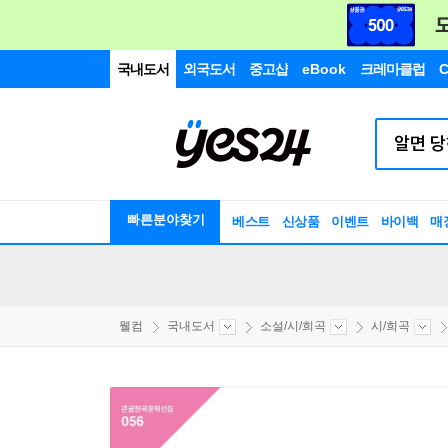
국내도서
외국도서
중고샵
eBook
크레마클럽
C
빠른분야찾기
베스트
신상품
이벤트
바이백
매
웰컴
국내도서
소설/시/희곡
시/희곡