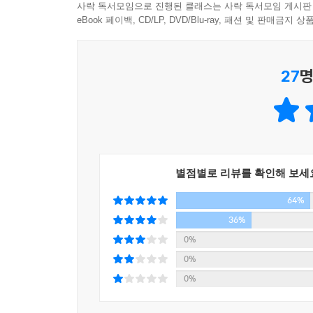
최근 유아에서 성인에 이르기까지 한자 학습에 대
사락 독서모임으로 진행된 클래스는 사락 독서모임 게시판
2003년에 들어와서 년 3회로 늘어났으며 응시 인원
eBook 페이백, CD/LP, DVD/Blu-ray, 패션 및 판매금
증가하는 추세 입니다.
또한 어려서부터 한자공부를 잘하게 되면 한자를 바
27
명
대한 이해 능력이 높아져 다른 모든 교과공부를 잘 
*** 2003년 9월 서울대는 재학생을 대상으로 
떨어져 수업에 지장이 있기 때문입니다. 교재도 국
② 암기 위주의 한자교육은 오히려 학습 능률을 떨
그러나 대다수 기존 한자 학습서들은 쓰기 공부와
별점별로 리뷰를 확인해 보세
뜻도 모른 채 달달 외우게 하고 있습니다. 이렇
64%
역효과가 발생할 수 있습니다.
36%
③ 한자에 흥미를 더해주는 에듀테인먼트 한자학습
0%
암기식 한자 학습의 부담을 덜고, 한자 자체에 
0%
것입니다.
0%
만화 '마법천자문'은 이러한 한자공부의 기초공사를
아이들은 아무래도 책을 고를 때 학습의 요소보다 