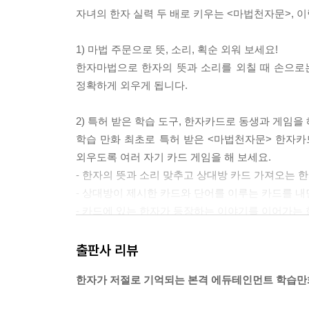
자녀의 한자 실력 두 배로 키우는 <마법천자문>, 
1) 마법 주문으로 뜻, 소리, 획순 외워 보세요!
한자마법으로 한자의 뜻과 소리를 외칠 때 손으로
정확하게 외우게 됩니다.
2) 특허 받은 학습 도구, 한자카드로 동생과 게임을 
학습 만화 최초로 특허 받은 <마법천자문> 한자카
외우도록 여러 자기 카드 게임을 해 보세요.
- 한자의 뜻과 소리 맞추고 상대방 카드 가져오는 
- 상대방이 제시한 카드와 단어를 이루는 카드를 내
- 카드에 있는 한자가 등장하는 이야기를 이어가는
3) 학습 페이지에서 앞에서 배운 한자 복습하세요!
출판사 리뷰
9권을 읽고 난 뒤 ‘마법의 한자를 잡아라’에서 한
한자가 저절로 기억되는 본격 에듀테인먼트 학습만
있습니다. 또한 퀴즈 코너에서는 아빠와 함께 퀴즈 
됩니다.