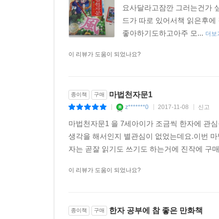
4. 만화 '마법천자문'의 학습 요소
요사달라고잠깐 그러는건가 
드가 따로 있어서책 읽은후에
① 4-10세 아이들에게 적합한 학습 분량 - 권 당 20자
좋아하기도하고아주 모...
더보
4-10세의 아이들은 한자 공부를 어렵게 생각하거나
이 리뷰가 도움이 되었나요?
담아 아이들의 학습 부담을 최적화하면서 한자에 대
② 한자의 반복 등장을 통한 자연스러운 이미지 기
각 한자는 한 권에 한 번만 등장하는 것이 아니
한자가 등장하는 페이지 하단부에 한자에 대한 음과
마법천자문1
종이책
구매
③ 각 장의 끝부분에 새로 등장하는 한자를 다시 
z*******0
2017-11-08
신고
|
|
|
각 장이 끝나는 곳에는 그 장에 새로 등장한 한자
마법천자문1 을 7세아이가 조금씩 한자에 관
공부할 수 있도록 했습니다.
생각을 해서인지 별관심이 없었는데요.이번 마
자는 곧잘 읽기도 쓰기도 하는거에 진작에 구매하
5. 만화 '마법천자문'의 부록 한자카드
이 리뷰가 도움이 되었나요?
한자 공부에 참 좋은 만화책
종이책
구매