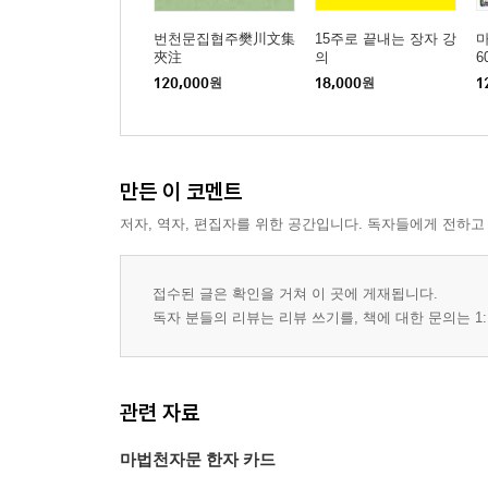
번천문집협주樊川文集
15주로 끝내는 장자 강
마
夾注
의
6
120,000
원
18,000
원
1
만든 이 코멘트
저자, 역자, 편집자를 위한 공간입니다. 독자들에게 전하고
접수된 글은 확인을 거쳐 이 곳에 게재됩니다.
독자 분들의 리뷰는 리뷰 쓰기를, 책에 대한 문의는 1:
관련 자료
마법천자문 한자 카드