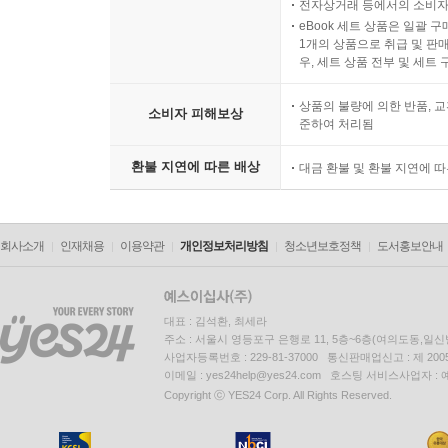
전자상거래 등에서의 소비자
eBook 세트 상품은 일괄 
1개의 상품으로 취급 및 판매
우, 세트 상품 전부 및 세트
상품의 불량에 의한 반품, 교
소비자 피해보상
준하여 처리됨
환불 지연에 따른 배상
대금 환불 및 환불 지연에 
회사소개
인재채용
이용약관
개인정보처리방침
청소년보호정책
도서홍보안내
대표 : 김석환, 최세라
주소 : 서울시 영등포구 은행로 11, 5층~6층(여의도동,일신
사업자등록번호 : 229-81-37000 통신판매업신고 : 제 200
이메일 : yes24help@yes24.com 호스팅 서비스사업자 :
Copyright ⓒ YES24 Corp. All Rights Reserved.