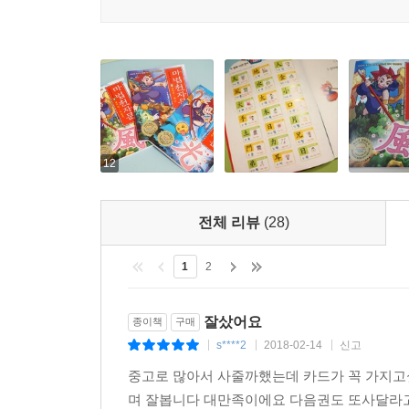
유용성, 학습의 요소가 얼마나 뛰어난 지를 먼저 살
그래서 엄마의 욕심으로 학습요소가 우수한 책을 
이겨 아이들이 좋아하는 오락성만 가득한 책을 고르
하지만 본 만화 '마법천자문'은 이런 점을 해결
우수한 책, 엄마와 아이가 함께 선택할 수 있는 학
12
3. 만화 '마법천자문'의 에듀테인먼트적 요소
전체 리뷰
(28)
① 이미지 학습법을 구현한 학습만화입니다.
아이들은 처음 한자를 인식할 때 그림으로 이해합니
1
2
그리고 2단계로 뜻과 소리를 배우게 됩니다.
본 책이 구현하는 이미지학습법은 이미지와 암기라는
잘샀어요
종이책
구매
s****2
2018-02-14
신고
|
|
|
* 이미지학습의 구현 사례
중고로 많아서 사줄까했는데 카드가 꼭 가지
예를 들어 한자 風이라는 글자를 보여줄 때 손오공
며 잘봅니다 대만족이에요 다음권도 또사달라
바람이 부는 마법을 만화상으로 보여줍니다. 이를 통