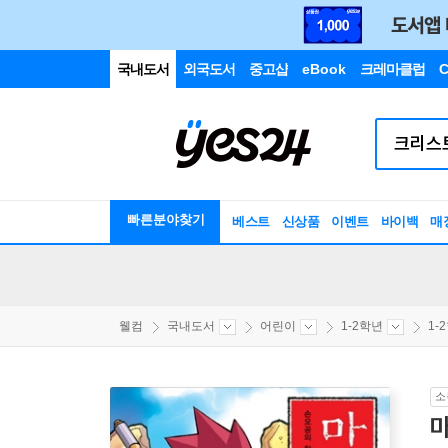
국내도서
외국도서
중고샵
eBook
크레마클럽
C
빠른분야찾기
베스트
신상품
이벤트
바이백
매
웰컴
국내도서
어린이
1-2학년
1-
소