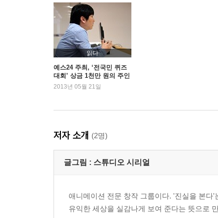
읽다
예스24 주최, ‘전국민 퀴즈
대회’ 상금 1천만 원의 주인
공은?
2013년 05월 21일
저자 소개
(2명)
글그림 :
스튜디오 시리얼
애니메이션 전문 창작 그룹이다. '진실을 본다'는
유익한 세상을 실감나게 보여 준다는 뜻으로 만