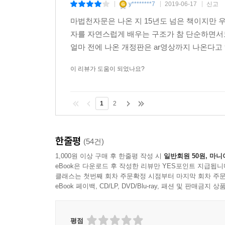
y********7
2019-06-17
신고
|
|
|
마법천자문은 나온 지 15년도 넘은 책이지만 우
자를 자연스럽게 배우는 구조가 참 단순하면서도
얼마 전에 나온 개정판은 ar영상까지 나온다고
아이들이 가장 좋아하는 디지몬이나 요리몬 카드
마법천자문 카드를 이용해 5가지 게임을 하며 한자
이 리뷰가 도움이 되었나요?
-5가지 게임-
① 매직넘버 게임 ② 공격력/방어력 배틀 게임 ③ 
1
2
④ 뜻과 소리 말하기 게임 ⑤ 뜻과 소리 말하고 쓰기
한줄평
(54건)
1,000원 이상 구매 후 한줄평 작성 시
일반회원 50원, 마니
eBook은 다운로드 후 작성한 리뷰만 YES포인트 지급됩니
클래스는 첫번째 회차 주문확정 시점부터 마지막 회차 주문
eBook 페이백, CD/LP, DVD/Blu-ray, 패션 및 판매금
평점