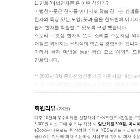
1. 만화 '마법천자문'은 어떤 책인가?
마법천자문은 한자를 이미지로 학습 한다는 컨셉을
4) 마법천자문 홈페이지(www.magichanja.com)
한자의 특징 있는 모양, 뜻과 음을 한꺼번에 이미
새로 개편된 마법천자문 홈페이지(www.magicha
쉽게 한자를 학습할 수 있도록 구성 했습니다.
이곳에 올린 독자들의 의견은 <마법천자문>을 만드
스토리 구조상 한자의 뜻과 소리를 주문처럼 외
저절로 외워지는 무의식의 학습을 경험하게 됩니다
5) 일상 생활에서 한자를 많이 사용하세요!
따라서 한자 마법을 통한 학습 요소 이외의 모
일상 생활에서 쓰이는 단어를 한자로 생각하는 습관을
만화입니다.
‘주먹으로 싸우는 경기’로 스스로 해석할 수 있습
한자와 친해지게 됩니다.
** 2003년 3차 문화산업진흥기금 지원사업 대상 도
** 한국문화콘텐츠진흥원에서 시행한 2003년 3
관련분야 파급효과 등에서 타 도서에 비해 우수한 
회원리뷰
(28건)
2. 만화 '마법천자문'을 펴내는 이유
매주 10건의 우수리뷰를 선정하여 YES포인트 3만원을 드
3,000원 이상 구매 후 리뷰 작성 시
일반회원 300원, 마니아
eBook은 다운로드 후 작성한 리뷰만 YES포인트 지급됩니
① 한자교육의 필요성에 대한 사회적 요구가 점차 
클래스는 첫번째 회차 주문확정 시점부터 마지막 회차 주문