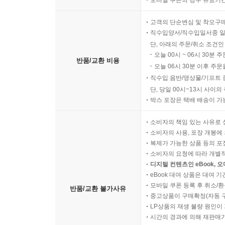
모바일 쿠폰의 경우 유효기간(
고객의 단순변심 및 착오구
직수입양서/직수입일서중 일
단, 아래의 주문/취소 조건인
오늘 00시 ~ 06시 30분 
반품/교환 비용
오늘 06시 30분 이후 주문
직수입 음반/영상물/기프트 
단, 당일 00시~13시 사이
박스 포장은 택배 배송이 가
소비자의 책임 있는 사유로 
소비자의 사용, 포장 개봉에 
복제가 가능한 상품 등의 포장을 
소비자의 요청에 따라 개별
디지털 컨텐츠인 eBook, 
eBook 대여 상품은 대여 기
모바일 쿠폰 등록 후 취소/환
반품/교환 불가사유
중고상품이 구매확정(자동 
LP상품의 재생 불량 원인이 기
시간의 경과에 의해 재판매가