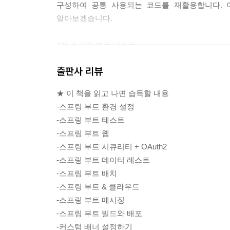
구성하여 공통 사용되는 코드를 재활용합니다. 
알아보겠습니다.
3장 스프링 부트 테스트
기본적인 테스트 스타터를 알아봅니다. 스타터는 크게 두 가지
출판사 리뷰
autoconfigure이며 테스트 관련 자동 설정 기능을 
어노테이션도 살펴봅니다.
★ 이 책을 읽고 나면 습득할 내용
-스프링 부트 환경 설정
4장 스프링 부트 웹
-스프링 부트 테스트
스프링 부트 웹을 이용하여 커뮤니티 게시판을 만듭
-스프링 부트 웹
게시판의 뷰 페이지를 만드는 방법을 다루고 API는 
-스프링 부트 시큐리티 + OAuth2
-스프링 부트 데이터 레스트
5장 스프링 부트 시큐리티 + OAuth2
-스프링 부트 배치
스프링 부트 1.5 버전에서 지원하는 스프링 시큐리
-스프링 부트 & 클라우드
OAuth2 API가 포함되었습니다. 두 가지 버전 모두
-스프링 부트 메시징
-스프링 부트 빌드와 배포
6장 스프링 부트 데이터 레스트
-커스텀 배너 설정하기