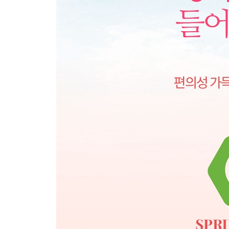
2.4 환경 프로퍼티 파일 설정하기
2.4.1 프로파일에 따른 환경 구성 분리
2.4.2 YAML 파일 매핑하기
2.5 자동 환경 설정 이해하기
2.5.1 자동 환경 설정 어노테이션
2.5.2 @EnableAutoConfiguration 살펴보기
2.5.3 자동 설정 어노테이션 살펴보기
2.5.4 H2 Console 자동 설정 적용하기
2.6 마치며
CHAPTER 3 스프링 부트 테스트
3.1 @SpringBootTest
3.2 @WebMvcTest
3.3 @DataJpaTest
3.4 @RestClientTest
3.5 @JsonTest
3.6 마치며