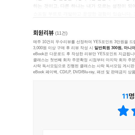
하는 것이고, 다른 하나는 내가 모르는 설정이 되
스프링 부트로 개발하고 운영한 경험이 있습니다. 
사용하지 못하셨던 분들에게 좋은 길잡이가 되리라
- 이동욱 (우아한형제들 서버 개발자)
회원리뷰
(11건)
매주 10건의 우수리뷰를 선정하여 YES포인트 3만원을 드
2005년에 IT 서적을 2권 집필했고 최근에 다시 
3,000원 이상 구매 후 리뷰 작성 시
일반회원 300원, 마니아
의욕을 얻는 시간이었습니다. 지금은 모바일 SDK 
eBook은 다운로드 후 작성한 리뷰만 YES포인트 지급됩니
경험은 ‘스프링은 설정이 반이다’였습니다. 스프
클래스는 첫번째 회차 주문확정 시점부터 마지막 회차 주문
사락 독서모임으로 진행된 클래스는 사락 독서모임 게시판
스프링 프레임워크에서 스프링 부트로 넘어가는 발
eBook 페이백, CD/LP, DVD/Blu-ray, 패션 및 판매금
- 김형구 (데브시스터즈 시니어 개발자)
스프링 프레임워크를 처음 시작하시는 분들은 개발
11
명
빠르게 시작할 수 있게 도와줍니다. 요즘은 마이크
스프링 부트 2 최신 버전을 소개하고 있는데, 실무
없이 쉽게 스프링을 접할 수 있을 겁니다. 스프링 
- 이석곤 (엔컴 서버 개발자)