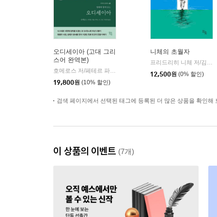
오디세이아 (고대 그리
니체의 초월자
스어 완역본)
프리드리히 니체 저/김철 편역
호메로스 저/페테르 파울 루벤스 그림/박문재 역
현대지성
|
12,500
원
(0% 할인)
19,800
원
(10% 할인)
검색 페이지에서 선택된 태그에 등록된 더 많은 상품을 확인해 
이 상품의 이벤트
(7개)