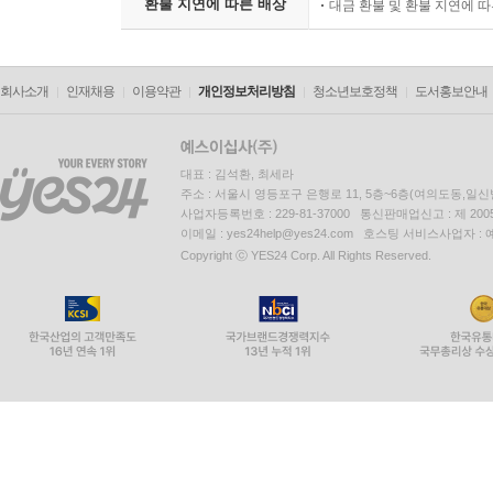
환불 지연에 따른 배상
대금 환불 및 환불 지연에 
회사소개
인재채용
이용약관
개인정보처리방침
청소년보호정책
도서홍보안내
대표 : 김석환, 최세라
주소 : 서울시 영등포구 은행로 11, 5층~6층(여의도동,일신
사업자등록번호 : 229-81-37000 통신판매업신고 : 제 200
이메일 : yes24help@yes24.com 호스팅 서비스사업자 :
Copyright ⓒ YES24 Corp. All Rights Reserved.