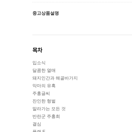
중고상품설명
목차
입소식
달콤한 열매
돼지인간과 해골바가지
악마의 유혹
주홍글씨
잔인한 형벌
말라가는 모든 것
반란군 주홍희
결심
플랜 E