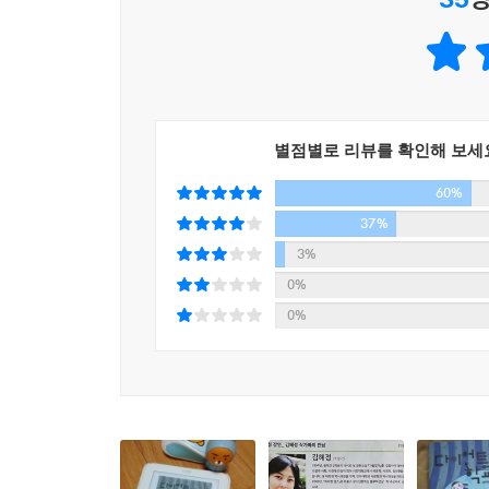
럼 가자.”
원장님이 내 팔을 움켜잡은 채, 나를 데리고 현관문
고 있었다.
---p.175
별점별로 리뷰를 확인해 보세
60%
37%
3%
0%
0%