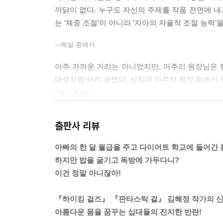
까닭이 없다. 누구도 자신의 주제를 작품 전면에 
는 ‘체중 조절’이 아니라 ‘자아의 자율적 조절 능력’
---해설 중에서
아주 가까운 거리는 아니었지만, 마주리 원장님은 텔
대생처럼 어려 보였다. 심지어 마주리 원장 뒤에서
“여러분은.”
마주리 원장님은 말을 멈추더니, 고개를 돌려 우리 
“새롭게 태어날 겁니다. 돼지, 고릴라, 뚱보는 더 이상
출판사 리뷰
“니 친구들도 좋아하는 거 알아?”
아빠의 한 달 월급을 주고 다이어트 학교에 들어간 
“아니, 아무도 몰라.”
하지만 밥을 굶기고 독방에 가두다니?
민아가 손사래를 치며 말했다.
이건 정말 아니잖아!
“말하면 다들 비웃을 거야. 그 오빠는 아주 멋있거든.
민아의 목소리에 힘이 없었다. 기분이 조금 우울해
『하이킹 걸즈』 『판타스틱 걸』 김혜정 작가의 
서는 안 된다. 심지어 영화나 드라마 속에서 뚱뚱한
아름다운 몸을 꿈꾸는 십대들의 진지한 반란!
한 여자는 여자도 아니고, 중성의 인간일 뿐이다.