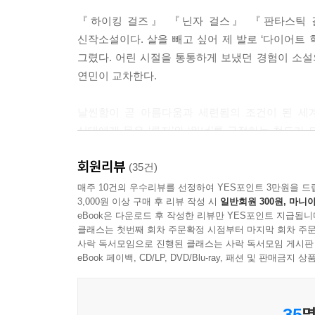
“밍밍아, 우리 살 꼭 빼자. 그래서 당당하게 백화점에 가
『하이킹 걸즈』 『닌자 걸스』 『판타스틱 걸
신작소설이다. 살을 빼고 싶어 제 발로 ‘다이어트 
“잘 따라오고 있는 학생도 있지만, 그렇지 못한 학생
그렸다. 어린 시절을 통통하게 보냈던 경험이 소설
이 모여 여러분에게 아주 크게 되돌아옵니다. 언제까
연민이 교차한다.
대로 거둡니다.”---p.53
날씬함이 곧 아름다움과 세련됨의 조건이 된 세
선생님은 지구 반대편에 굶는 아이들이 있으니, 항상
십대에게 몸은 ‘루저’와 ‘위너’를 규정하는 척도가
고 장난을 치며 비웃었다. 그때 나도 아이들을 따라 
남들이 놀린다고 분해하는 것 이상으로 자신도 뚱
되면, 저 아줌마처럼 될까? 뚱뚱한 내 모습이 싫어 
회원리뷰
효과가 좋기로 유명한 ‘마주리 다이어트 학교’에 들
(35건)
찍했다. 아무래도 운동을 더 열심히 해야겠다.---pp.11
몸을 위해 시간과 자유, 그리고 돈쯤이야 얼마든
매주 10건의 우수리뷰를 선정하여 YES포인트 3만원을 드
3,000원 이상 구매 후 리뷰 작성 시
일반회원 300원, 마니아
못하면 ‘나는 돼지다. 하지만 사람이 될 거다!’라는
eBook은 다운로드 후 작성한 리뷰만 YES포인트 지급됩니
“자, 그럼 총 벌점이 얼마지?”
이것이 과연 옳은 길인지 고민한다. ‘아름다운 몸’
클래스는 첫번째 회차 주문확정 시점부터 마지막 회차 주문
“점 20점이요.”
사락 독서모임으로 진행된 클래스는 사락 독서모임 게시판
난 고개를 푹 숙인 채 대답했다. 지난주에 두통 때문
‘마주리 다이어트 학교’에서 우리는 십대들의 ‘몸’
eBook 페이백, CD/LP, DVD/Blu-ray, 패션 및 판매금
“주홍희는 독방행이구나. 그런데 너희들이 알고 있
세상에 대한 풍자일 뿐 아니라, 아름다운 자신으로
원장님이 또 무슨 말을 하려는가 싶어 쳐다보았다.
“마이너스 팀은 독방에서 식사가 없어. 독방에서는 
35
명