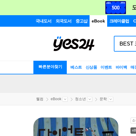
국내도서
외국도서
중고샵
eBook
크레마클럽
C
빠른분야찾기
베스트
신상품
이벤트
바이백
매
웰컴
eBook
청소년
문학
소
eB