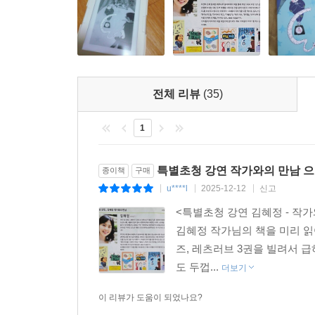
전체 리뷰
(35)
1
특별초청 강연 작가와의 만남 으
종이책
구매
u****l
2025-12-12
신고
|
|
|
<특별초청 강연 김혜정 - 작
김혜정 작가님의 책을 미리 
즈, 레츠러브 3권을 빌려서 
도 두껍...
더보기
이 리뷰가 도움이 되었나요?