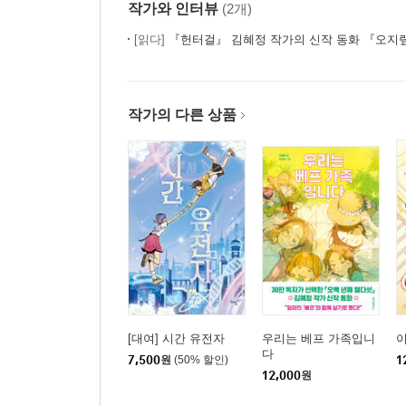
작가와 인터뷰
(2개)
[읽다]
『헌터걸』 김혜정 작가의 신작 동화 『오지
작가의 다른 상품
[대여] 시간 유전자
우리는 베프 가족입니
이
다
7,500
원
(50% 할인)
1
12,000
원