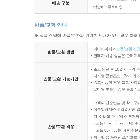
배송 구분
배송비 : 무료배송
반품/교환 안내
※ 상품 설명에 반품/교환과 관련한 안내가 있는경우 아래 
마이페이지 >
반품/교환 신청
반품/교환 방법
판매자 배송 상품은 판매자와
출고 완료 후 10일 이내의 
디지털 콘텐츠인 eBook의 
반품/교환 가능기간
중고상품의 경우 출고 완료일
모바일 쿠폰의 경우 유효기간(
고객의 단순변심 및 착오구
직수입양서/직수입일서중 일
단, 아래의 주문/취소 조건인
오늘 00시 ~ 06시 30분 
반품/교환 비용
오늘 06시 30분 이후 주문
직수입 음반/영상물/기프트 