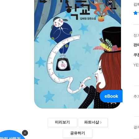
김
정
판
쿠
Y
추
미리보기
파트너샵
결
공유하기