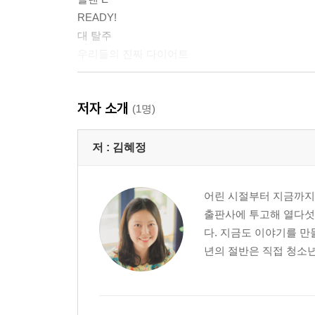
READY!
대 탈주
우리들의 진짜 다이어트
해설
저자 소개
작가의 말
(1명)
저 :
김혜정
어린 시절부터 지금까지 
출판사에 투고해 열다섯 
다. 지금도 이야기를 만
년의 절반은 직접 청소년