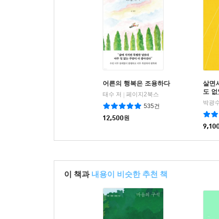
어른의 행복은 조용하다
살면서
도 
태수 저
페이지2북스
|
박광수
535건
12,500
원
9,10
이 책과
내용이 비슷한 추천 책