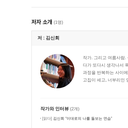
저자 소개
(1명)
저 :
김신회
작가. 그리고 여름사람.
다가 또다시 생각나서 푹
과정을 반복하는 사이에
고집이 세고, 너부리인 
작가와 인터뷰
(2개)
[읽다]
김신회 “이대로의 나를 돌보는 연습”