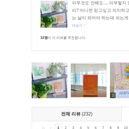
아무것도 안해도.... 아무렇지
리? 아니면 믿고싶고 의지하고
는 날이 되어야 하는데 쉬는게
더보기
32명
이 이 리뷰를 추천합니다.
2
전체 리뷰
(232)
1
2
3
4
5
6
7
8
9
10