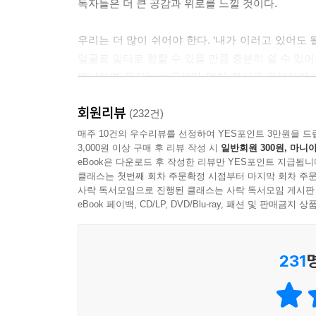
독자들은 더 큰 공감과 위로를 느낄 것이다.
---「나를 사랑하는 것에 대하여」중에서
우리는 더 많이 쉬어야 한다. ‘내가 이러고 있어도
얼굴로 일터로 향할 수 있을 만큼 충분히 쉴 수 있어
왜냐하면 우리는 누구보다 먼저 자신을 돌보아야 하
스스로 돌볼 수 있어야 한다. 때로는 상황이 예상과 
회원리뷰
나는 나와 평생 같이 살아가야 하기 때문이다. _프
(232건)
매주 10건의 우수리뷰를 선정하여 YES포인트 3만원을 드
3,000원 이상 구매 후 리뷰 작성 시
일반회원 300원, 마니아
주어진 일을 하지 않으면 당장이라도 하늘이 무너지
eBook은 다운로드 후 작성한 리뷰만 YES포인트 지급됩니
관계 속에서 휘둘리는 느낌을 받고 있진 않은지.
클래스는 첫번째 회차 주문확정 시점부터 마지막 회차 주문
가장 큰 적이 바로 내 안에 있음을 깨닫고, 오늘부
사락 독서모임으로 진행된 클래스는 사락 독서모임 게시판
eBook 페이백, CD/LP, DVD/Blu-ray, 패션 및 판매금
세상에 내 편이 하나도 없는 것 같을 때, 저자
연민하는 법이 필요했다고, 나를 돌보기로 다짐하
231
인색한 사람은 바로 내 안에 들어앉아 있었다는 것을
언젠가부터는요. 그냥 나를 먼저 생각해요. 이를테면 
곰곰이 생각해보면 거기엔 늘 분명한 이유가 있더라고