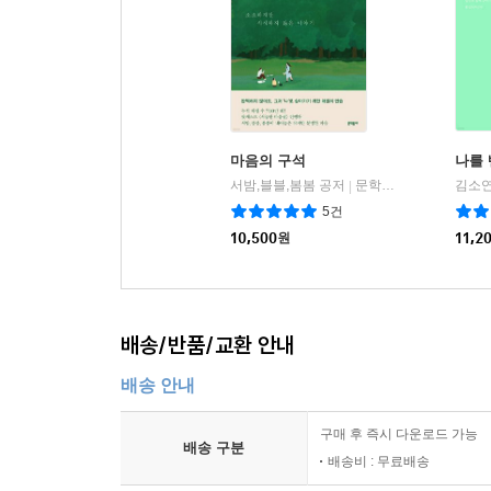
마음의 구석
나를 
서밤,블블,봄봄 공저
문학동네
김소연
|
5건
10,500
원
11,2
배송/반품/교환 안내
배송 안내
구매 후 즉시 다운로드 가능
배송 구분
배송비 : 무료배송