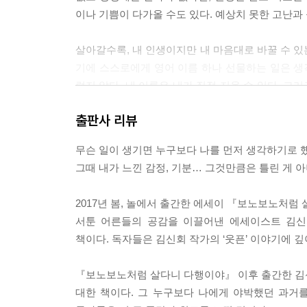
이나 기쁨이 다가올 수도 있다. 예상치 못한 고난과 
살아갈수록, 내 인생이지만 내 마음대로 바꿀 수 있
기에 스스로에게 영어 이름 하나 선물하는 일은 
렇지 않다. 내 이름은 내가 직접 지을 수 있다. 그
같아 마음이 조금 넉넉해진다. ---「내가 지은 내 
출판사 리뷰
많은 사람들이 나의 나이를, 결혼 적령기를, 임신
무슨 일이 생기면 누구보다 나를 먼저 생각하기로 했
했다. 때로는 웃음이나 심드렁한 말투, 발끈하는 표정
그때 내가 느낀 감정, 기분… 그것만큼은 틀린 게 
지금 여러분 곁에 있는 수많은 싱글 여성들은 결혼
수 있는 사람들이다. 결혼이나 나이 말고도 생각할
2017년 봄, 놀에서 출간한 에세이 『보노보노처
다양한 질문에도 잘만 대답해낼 사람들이다. ---
서툰 어른들의 공감을 이끌어낸 에세이스트 김신
책이다. 독자들은 김신회 작가의 ‘웃픈’ 이야기에 
매일 거울을 보며 이야기하고, 나를 쓰다듬으며 ‘나
단한 걸 이루지 않아도 쓸모 있는 사람이며, 앞으로
『보노보노처럼 살다니 다행이야』 이후 출간한 김신
고 나서야 발견한 것들이다. 나를 끊임없이 비교하게
대한 책이다. 그 누구보다 나에게 야박했던 과거
해서 그런 게 아니다. 대부분의 사람들이 남을 의식