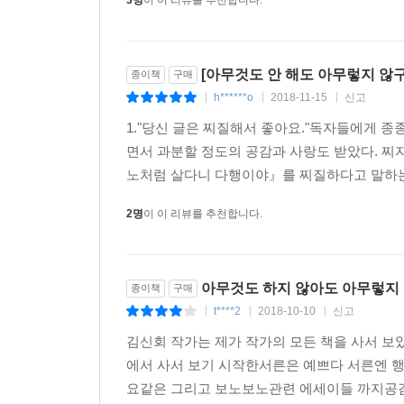
[아무것도 안 해도 아무렇지 않
종이책
구매
h******o
2018-11-15
신고
|
|
|
1."당신 글은 찌질해서 좋아요."독자들에게 종종
면서 과분할 정도의 공감과 사랑도 받았다. 찌지
노처럼 살다니 다행이야』를 찌질하다고 말하는 
2명
이 이 리뷰를 추천합니다.
아무것도 하지 않아도 아무렇지
종이책
구매
t****2
2018-10-10
신고
|
|
|
김신회 작가는 제가 작가의 모든 책을 사서 보
에서 사서 보기 시작한서른은 예쁘다 서른엔 
요같은 그리고 보노보노관련 에세이들 까지공감할