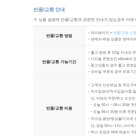
반품/교환 안내
※ 상품 설명에 반품/교환과 관련한 안내가 있는경우 아래 
마이페이지 >
반품/교환 신청
반품/교환 방법
판매자 배송 상품은 판매자와
출고 완료 후 10일 이내의 
디지털 콘텐츠인 eBook의 
반품/교환 가능기간
중고상품의 경우 출고 완료일
모바일 쿠폰의 경우 유효기간(
고객의 단순변심 및 착오구
직수입양서/직수입일서중 일
단, 아래의 주문/취소 조건인
오늘 00시 ~ 06시 30분 
반품/교환 비용
오늘 06시 30분 이후 주문
직수입 음반/영상물/기프트 
단, 당일 00시~13시 사이
박스 포장은 택배 배송이 가