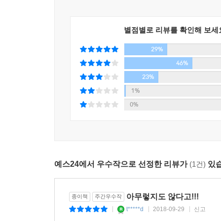
감정, 기분, 그것만큼은 틀린 게 아니더라고요. _「
별점별로 리뷰를 확인해 보세
바쁜 하루를 버텨내고 집으로 돌아가는 길에, 가끔
29%
보내는 게으른 휴일이 당신을 살게 하는 동력이 된
책을 통해 당신은 오늘부터 자신에게 관대해지는 법
46%
23%
이 이야기들이 ‘이 사람도 이러고 사는구나’를 넘
1%
아무렇지 않기를 바란다. 그럼으로 인해 각자가 세상
0%
예스24에서 우수작으로 선정한 리뷰가
(1건)
있습
아무렇지도 않다고!!!
종이책
주간우수작
t*****d
2018-09-29
신고
|
|
|