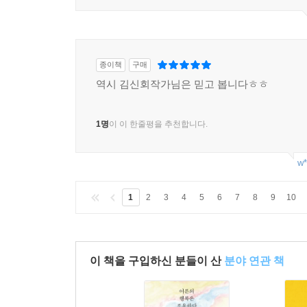
종이책
구매
역시 김신회작가님은 믿고 봅니다ㅎㅎ
1명
이 이 한줄평을 추천합니다.
w*
1
2
3
4
5
6
7
8
9
10
이 책을 구입하신 분들이 산
분야 연관 책