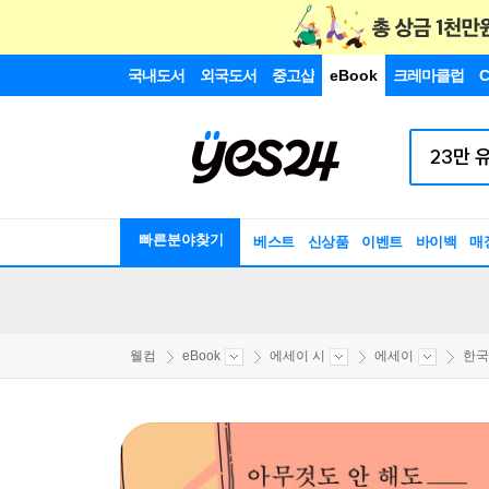
국내도서
외국도서
중고샵
eBook
크레마클럽
C
빠른분야찾기
베스트
신상품
이벤트
바이백
매
웰컴
eBook
에세이 시
에세이
한국