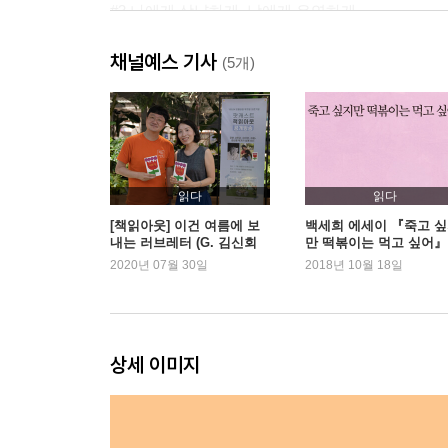
#3 나에게 상냥하게, 남에게 유연하게
때로 감정은 정당성을 필요로 한다 │ 숨 쉬는 법을 
채널예스 기사
될 수 없을 것 같아서 │ 잘하는 걸 해 │ 아빠랑 다
(5개)
것, 상처는 드러내는 것
#4 나를 의심하지 않기로 했다
영어 공부를 시작했습니다 │ 간접화법의 늪 │ 에세
읽다
읽다
좋아하지 않아도 괜찮아 │ 여기 온 거 후회 안 해요 
[책읽아웃] 이건 여름에 보
백세희 에세이 『죽고 
내는 러브레터 (G. 김신회
만 떡볶이는 먹고 싶어』 
작가)
주째 1위
2020년 07월 30일
2018년 10월 18일
Epilogue 작지만 확실한 희망사항
상세 이미지