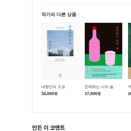
작가의 다른 상품
내향인의 도쿄
친애하는 나의 술
30,000
원
27,000
원
2
만든 이 코멘트