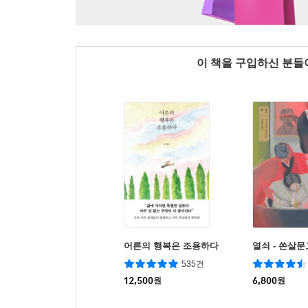
이 책을 구입하신 분
어른의 행복은 조용하다
열쇠 - 쏜살문
535건
12,500
원
6,800
원