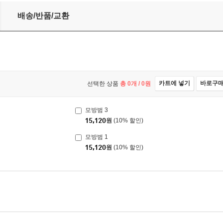
배송/반품/교환
카트에 넣기
바로구
선택한 상품
총
0
개 /
0
원
모방범 3
15,120
원
(10% 할인)
모방범 1
15,120
원
(10% 할인)