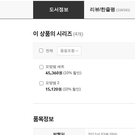
모방범 세트
도서정보
리뷰/한줄평
(116/161)
이 상품의 시리즈
(4개)
품절포함
전체
모방범 세트
45,360
원
(10% 할인)
모방범 2
15,120
원
(10% 할인)
품목정보
발행일
2012년 03월 09일