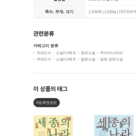
쪽수, 무게, 크기
1,536쪽 | 2,020g | 153*224
관련분류
카테고리 분류
국내도서
소설/시/희곡
장르소설
추리/미스터리
국내도서
소설/시/희곡
일본소설
일본 장편소설
이 상품의 태그
#집콕엔장편