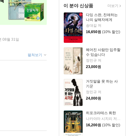
이 분야 신상품
더보기
다잉 스완, 친애하는
나의 살해자에게
송대길 저
16,650
원
(10% 할인)
년 08월 31일
헤어진 사람만 입주할
수 있습니다
펼쳐보기
정민규 저
23,000
원
거짓말을 못 하는 사
기꾼
정민규 저
24,000
원
히포크라테스 회한
나카야마 시치리 저/민경욱 역
16,200
원
(10% 할인)