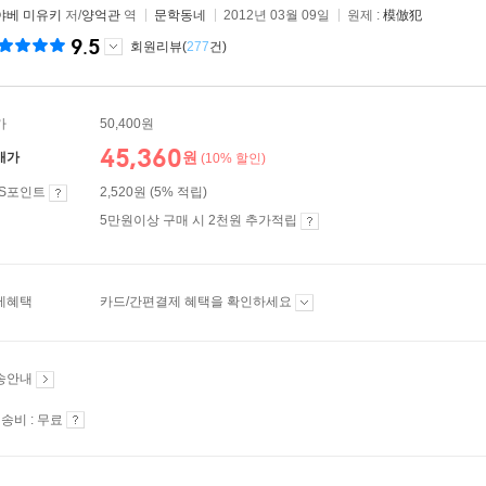
야베 미유키
저/
양억관
역
문학동네
2012년 03월 09일
원제 :
模倣犯
9.5
회원리뷰(
277
건)
가
50,400원
45,360
원
매가
(10% 할인)
ES포인트
2,520원 (5% 적립)
5만원이상 구매 시 2천원 추가적립
제혜택
카드/간편결제 혜택을 확인하세요
송안내
송비 : 무료