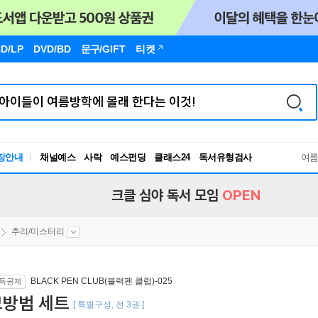
D/LP
DVD/BD
문구
/GIFT
티켓
장안내
채널예스
사락
예스펀딩
클래스24
독서유형검사
여
RBTI Lab
독서유형검사
크클 심야 독서 모임
OPEN
추리/미스터리
BLACK PEN CLUB(블랙펜 클럽)-025
득공제
모방범 세트
[ 특별구성, 전 3권 ]