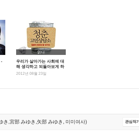
읽다
-
우리가 살아가는 사회에 대
해 생각하고 되돌아보게 하
는 책들
2012년 08월 23일
べ みゆき,宮部 みゆき,矢部 みゆき, 미미여사)
관심작가