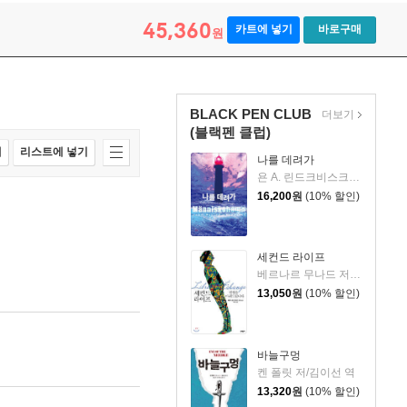
45,360
카트에 넣기
바로구매
원
BLACK PEN CLUB
더보기
(블랙펜 클럽)
매
리스트에 넣기
나를 데려가
욘 A. 린드크비스크 저/남명성 역
16,200
원
(10% 할인)
세컨드 라이프
베르나르 무나드 저/박명숙 역
13,050
원
(10% 할인)
바늘구멍
켄 폴릿 저/김이선 역
13,320
원
(10% 할인)