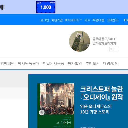
로그인
회원가입
마이페이지
카트
주문/배송
고객센터
Gl
름방학혜택
예사단독판매
이달의사은품
특가할인
추천도서
대량/법인