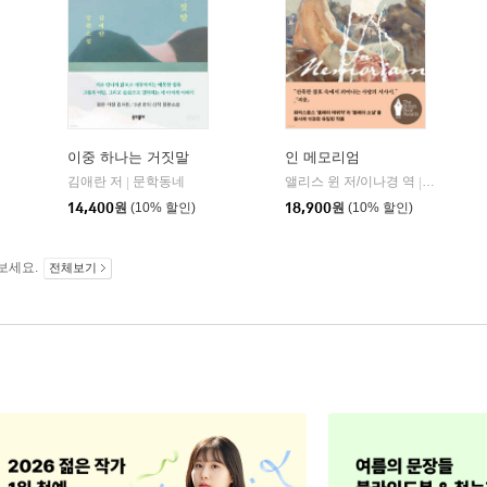
이중 하나는 거짓말
인 메모리엄
김애란 저
문학동네
앨리스 윈 저/이나경 역
다산책방
|
|
14,400
원
(10% 할인)
18,900
원
(10% 할인)
보세요.
전체보기