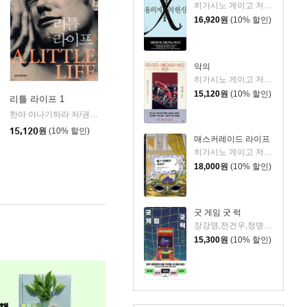
히가시노 게이고 저/양억관 역
16,920
원
(10% 할인)
악의
히가시노 게이고 저/양윤옥 역
15,120
원
(10% 할인)
리틀 라이프 1
한야 야나기하라 저/권진아 역
시공사
|
15,120
원
(10% 할인)
매스커레이드 라이프
히가시노 게이고 저/김은모 역
18,000
원
(10% 할인)
굿 게임 굿 럭
장강명,전건우,정명섭,정해연,조영주 저
15,300
원
(10% 할인)