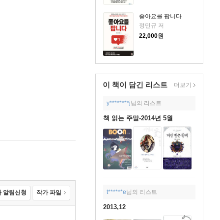
좋아요를 팝니다
정민규 저
22,000
원
이 책이 담긴
리스트
더보기
y********j
님의 리스트
책 읽는 주말-2014년 5월
t******e
님의 리스트
 알림신청
작가 파일
2013,12