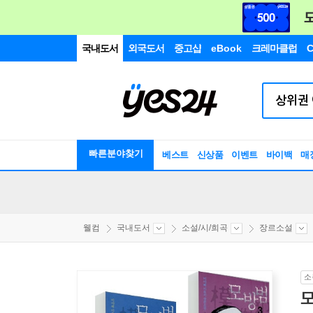
국내도서
외국도서
중고샵
eBook
크레마클럽
C
빠른분야찾기
베스트
신상품
이벤트
바이백
매
웰컴
국내도서
소설/시/희곡
장르소설
소