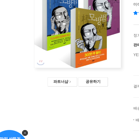
미
정
판
Y
파트너샵
공유하기
결
배
배