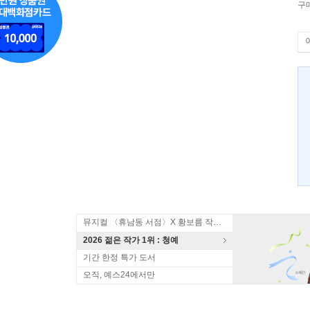
구
뮤지컬 〈휴남동 서점〉X 황보름 작가 북토크
2026 젊은 작가 1위 : 청예
기간 한정 특가 도서
오직, 예스24에서만