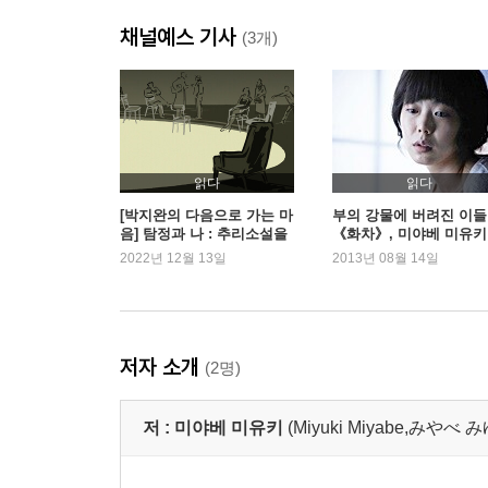
채널예스 기사
(3개)
읽다
읽다
[박지완의 다음으로 가는 마
부의 강물에 버려진 이들 
음] 탐정과 나 : 추리소설을
《화차》, 미야베 미유키
읽는 마음
2022년 12월 13일
2013년 08월 14일
저자 소개
(2명)
저 :
미야베 미유키
(Miyuki Miyabe,みや