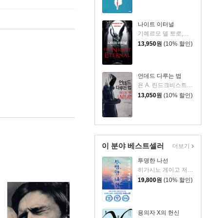
나이트 이터널
기예르모 델 토로,척 호건 공저/남명성 역
13,950
원
(10% 할인)
언데드 다루는 법
욘 A. 린드크비스트 저/최세희 역
13,050
원
(10% 할인)
이 분야 베스트셀러
더보기
투명한 나선
히가시노 게이고 저/김선영 역
19,800
원
(10% 할인)
용의자 X의 헌신