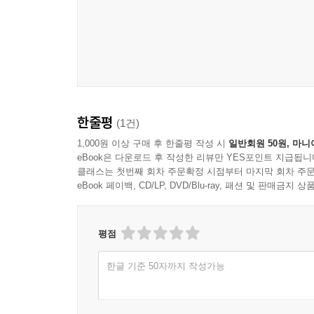
_ 학습 단어를 이용한 듣기 훈련과 액티비티(컬러링
3) Writing Power
_ 학습 단어를 이용한 쓰기 훈련
4) Reading Power
한줄평
(1건)
_ 파닉스 단어로 이루어진 문장 단위의 학습
1,000원 이상 구매 후 한줄평 작성 시
일반회원 50원, 마니
eBook은 다운로드 후 작성한 리뷰만 YES포인트 지급됩니
5) Story Time
클래스는 첫번째 회차 주문확정 시점부터 마지막 회차 주문
_ 파닉스 단어들이 수록된 스토리와 챈트
eBook 페이백, CD/LP, DVD/Blu-ray, 패션 및 판매금
6) Let's Check
_ 테스트 형식으로 해당 파닉스 음가를 복습
평점
한글 기준 50자까지 작성가능
7) Review / Review Story
_ 테스트 및 스토리로 앞서 배운 파닉스 음가들을 