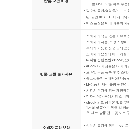
반품/교환 비용
오늘 06시 30분 이후 주문
직수입 음반/영상물/기프트 
단, 당일 00시~13시 사이
박스 포장은 택배 배송이 가
소비자의 책임 있는 사유로 
소비자의 사용, 포장 개봉에 
복제가 가능한 상품 등의 포장을 
소비자의 요청에 따라 개별
디지털 컨텐츠인 eBook, 
eBook 대여 상품은 대여 기
모바일 쿠폰 등록 후 취소/환
반품/교환 불가사유
중고상품이 구매확정(자동 
LP상품의 재생 불량 원인이 기
시간의 경과에 의해 재판매가
전자상거래 등에서의 소비자
eBook 세트 상품은 일괄 
1개의 상품으로 취급 및 판매
우, 세트 상품 전부 및 세트
상품의 불량에 의한 반품, 교
소비자 피해보상