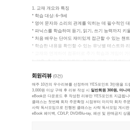
1. 교재 개요와 특징
* 학습 대상: 6~9세
* 영어 문자와 소리의 관계를 익히는 데 필수적인 
* 파닉스를 학습하며 듣기, 읽기, 쓰기 능력까지 키
* 처음 배우는 단어도 재미있게 접근할 수 있는 챈
* 학습한 내용을 확인할 수 있는 유닛별 테스트와 
* 교재와 연계하여 컴퓨터로 추가 학습과 게임이 가
* 각종 추가 학습자료의 온라인 무료 다운로드 제공: Answer 
(http://www.clueandkey.com)
회원리뷰
2. 세부 구성 및 내용
(0건)
1) Sound Power
매주 10건의 우수리뷰를 선정하여 YES포인트 3만원을 드
3,000원 이상 구매 후 리뷰 작성 시
일반회원 300원, 마니아
_ 그림과 챈트를 통한 재미있는 파닉스 음가 및 단
eBook은 다운로드 후 작성한 리뷰만 YES포인트 지급됩니
클래스는 첫번째 회차 주문확정 시점부터 마지막 회차 주문
2) Word Power
사락 독서모임으로 진행된 클래스는 사락 독서모임 게시판
_ 파닉스 음가를 기초로 한 목표 단어 학습
eBook 페이백, CD/LP, DVD/Blu-ray, 패션 및 판매금
3) Listening Power