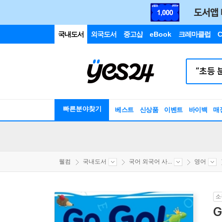
국내도서
외국도서
중고샵
eBook
크레마클럽
C
빠른분야찾기
베스트
신상품
이벤트
바이백
매
웰컴
국내도서
국어 외국어 사...
영어
소
G