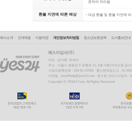
준하여 처리됨
환불 지연에 따른 배상
대금 환불 및 환불 지연에 
회사소개
인재채용
이용약관
개인정보처리방침
청소년보호정책
도서홍보안내
대표 : 김석환, 최세라
주소 : 서울시 영등포구 은행로 11, 5층~6층(여의도동,일신
사업자등록번호 : 229-81-37000 통신판매업신고 : 제 200
이메일 : yes24help@yes24.com 호스팅 서비스사업자 :
Copyright ⓒ YES24 Corp. All Rights Reserved.