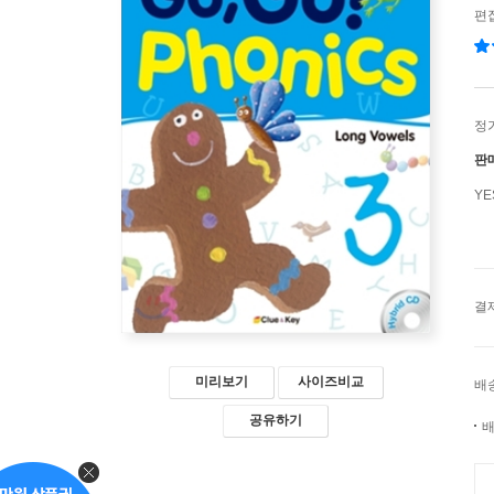
편
정
판
Y
결
미리보기
사이즈비교
배
공유하기
배