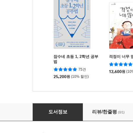
잠수네 초등 1, 2학년 공부
걱정이 너무 
법
75건
12,600
원
(10
25,200
원
(10% 할인)
Go,Go! Phonics 3 Student Book
도서정보
리뷰/한줄평
(0/1)