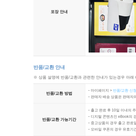
과학이 마음이 작동하는 방식 혹은 의식과정, 나아
벨라에게 포넨스는 또 다른 의식 개념이 있음을 상
포장 안내
컴퓨터가 뭐라도 느끼긴 할까? 자기 점검을 포함한
현상이 추가된 것은 아니라는 벨라에게 포넨스는 다시 
어떤 느낌일까?」에서 제시한 반향정위 개념 등을 들
네이글의 논증
1. 어떻게 주관적으로 보이는 현상적 속성이 사실
어떻게 참일 수 있는지를 이해할 수 있다.
반품/교환 안내
2. 우리에겐 그런 틀이 없다.
※ 상품 설명에 반품/교환과 관련한 안내가 있는경우 아래 
3. 그러므로, 우리는 물리주의가 어떻게 참일 수 있는
마이페이지 >
반품/교환 신청
반품/교환 방법
네이글의 논증에 따르면 과학은 물리주의가 참인지
판매자 배송 상품은 판매자와
주관성을 뒷받침하는 틀을 어떻게 만들지, 만들
사례로서 가상의 인물 ‘메리’를 끌어온다. 평생 흑백
출고 완료 후 10일 이내의 
디지털 콘텐츠인 eBook의 
나와 난생처음 빨간 장미를 본다면, 물리적 진리 외
반품/교환 가능기간
중고상품의 경우 출고 완료일
말할 수 있을까? 지식 논증은 이를 그럴듯하게 설명
모바일 쿠폰의 경우 유효기간(