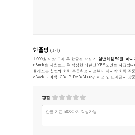
_앨프리드 밀리, 플로리다주립대 교수
이야기의 시작은 깊은 밤 도서관. 대학원생 톨렌스와
단내’라는 법대생 톨렌스와 ‘쉰내’라는 철학과 학생
객관적 사실에 대해 이견이 있을 수 없다고 말하는 
Consciousness’의 포문을 연다. “공기 중에
한줄평
(0건)
어떻게 지각하느냐에 달려 있다는 거야. 네 마음은
거라면, 냄새 자체는 같아. 하지만 우리가 냄새 맡
1,000원 이상 구매 후 한줄평 작성 시
일반회원 50원, 마니
eBook은 다운로드 후 작성한 리뷰만 YES포인트 지급됩니
지각하느냐는 객관적인 문제여야 한다고 봐. 그저 뇌
클래스는 첫번째 회차 주문확정 시점부터 마지막 회차 주문
eBook 페이백, CD/LP, DVD/Blu-ray, 패션 및 판매금
마음과 몸, 영혼의 존재
책에는 두 주인공 톨렌스와 포넨스 외에, 의식에 
뭐래도 영원한 영혼의 존재를 믿”는다고 말하는 ‘
평점
나타내고, 감정을 품는 뇌(마음)도 함께 썩었을 때
한글 기준 50자까지 작성가능
문제를 본격적인 철학 논의로 끌어오며 그 유명한 
데카르트의 상상가능성conceivability 논증