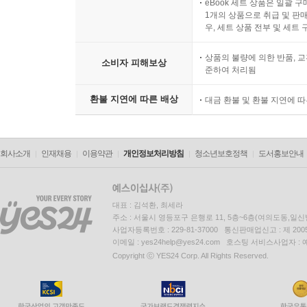
eBook 세트 상품은 일괄 
책은 현상적 의식의 주관성을 완벽하게 설명해내지
1개의 상품으로 취급 및 판매
끝까지 다른 가능성을 열어둔 채 반물리주의 논증
우, 세트 상품 전부 및 세트
있든, 그보다는 회의적인 물리주의에 다가서 있는
상품의 불량에 의한 반품, 교
가까이 있든, 이 책의 엄격한 논증 방식은 ‘의
소비자 피해보상
준하여 처리됨
『심야의 철학도서관』은 의식이라는 심오한 주제를
쉽게 풀어내지만, 의식을 다루는 심리철학에서 중
환불 지연에 따른 배상
대금 환불 및 환불 지연에 
문제에 오랫동안 깊이 천착해온 두 심리철학자 토린
단순해 보이는 질문이 우리 자신에 관해 얼마나 많
회사소개
인재채용
이용약관
개인정보처리방침
청소년보호정책
도서홍보안내
대표 : 김석환, 최세라
주소 : 서울시 영등포구 은행로 11, 5층~6층(여의도동,일신
사업자등록번호 : 229-81-37000 통신판매업신고 : 제 200
이메일 : yes24help@yes24.com 호스팅 서비스사업자 :
Copyright ⓒ YES24 Corp. All Rights Reserved.