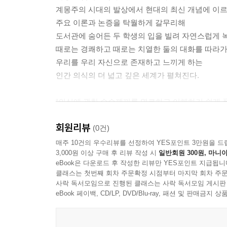
계몽주의 시대의 발상에서 현대의 최신 개념에 이
주요 이론과 논증을 탁월하게 갈무리해
도서관에 숨어든 두 학생의 입을 빌려 자연스럽게 
때로는 경쾌하고 때로는 치열한 둘의 대화를 따라가
우리를 우리 자신으로 존재하고 느끼게 하는
인간 의식의 더 넓고 깊은 세계가 펼쳐진다.
“의식에 관한 수수께끼를 명료하고 이해하기 쉽게 
대화가 끝날 무렵이면 독자는 의식에 관한 주요 논
회원리뷰
최신 이론까지 접하기에 이른다. 두 저자가 의식 
(0건)
대화는 철학적으로 깊이가 있다. 더불어 즐겁게 읽을
매주 10건의 우수리뷰를 선정하여 YES포인트 3만원을 드
3,000원 이상 구매 후 리뷰 작성 시
일반회원 300원, 마니아
_데이비드 차머스, 호주국립대 의식연구소 전 소장
eBook은 다운로드 후 작성한 리뷰만 YES포인트 지급됩니
클래스는 첫번째 회차 주문확정 시점부터 마지막 회차 주문
“의식 문제를 명쾌하게 다룬다. … 첫 장을 펼치자마
사락 독서모임으로 진행된 클래스는 사락 독서모임 게시판
_존 하일, 워싱턴대 세인트루이스·모내시대 교수
eBook 페이백, CD/LP, DVD/Blu-ray, 패션 및 판매금
“독자의 관심을 사로잡는다. 주요 논제에 관한 여러