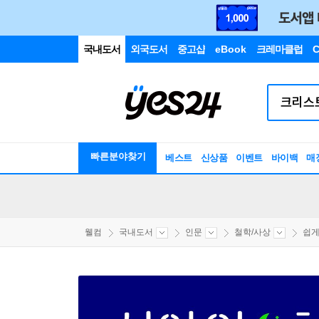
국내도서
외국도서
중고샵
eBook
크레마클럽
C
빠른분야찾기
베스트
신상품
이벤트
바이백
매
웰컴
국내도서
인문
철학/사상
쉽게 