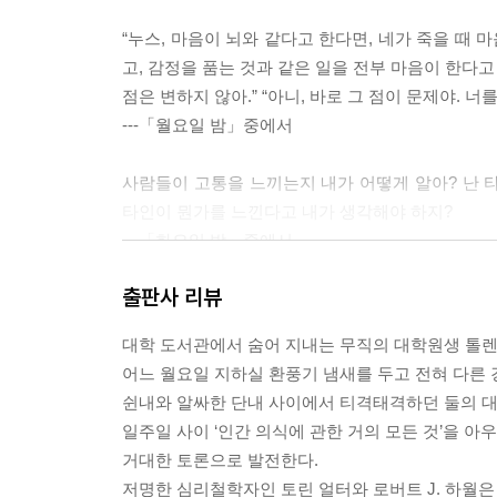
“누스, 마음이 뇌와 같다고 한다면, 네가 죽을 때 
고, 감정을 품는 것과 같은 일을 전부 마음이 한다고
점은 변하지 않아.” “아니, 바로 그 점이 문제야. 
---「월요일 밤」중에서
사람들이 고통을 느끼는지 내가 어떻게 알아? 난 타
타인이 뭔가를 느낀다고 내가 생각해야 하지?
---「화요일 밤」중에서
출판사 리뷰
오늘날에는 물리주의가 대세다. 물리학을 비롯한 
대세를 이루고 있다는 사실은 전혀 이상하게 느껴지
대학 도서관에서 숨어 지내는 무직의 대학원생 톨
우 놀라운 발언으로 들릴 것이다. 하지만 물리주의에
어느 월요일 지하실 환풍기 냄새를 두고 전혀 다른 
쉰내와 알싸한 단내 사이에서 티격태격하던 둘의 
---「옮긴이의 말」중에서
일주일 사이 ‘인간 의식에 관한 거의 모든 것’을 아
거대한 토론으로 발전한다.
저명한 심리철학자인 토린 얼터와 로버트 J. 하월은