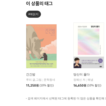
이 상품의 태그
#뭐읽지
긴긴밤
당신이 옳다
루리 글,그림
문학동네
정혜신 저
해냄
|
|
11,250
원
(10% 할인)
16,650
원
(10% 할인)
검색 페이지에서 선택된 태그에 등록된 더 많은 상품을 확인해 