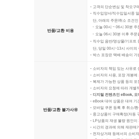
지식 논증
고객의 단순변심 및 착오구
직수입양서/직수입일서중 일
1. 물리적 진리로부터 연역할 수 없는 진리가 있다. 
단, 아래의 주문/취소 조건인
2. 물리적 진리로부터 연역할 수 없는 진리가 있다
오늘 00시 ~ 06시 30분 
거짓이다.
반품/교환 비용
오늘 06시 30분 이후 주문
직수입 음반/영상물/기프트 
지식 논증에서 본격화된 물리적 사실 및 물리적 
단, 당일 00시~13시 사이
아우르며 잭슨의 지식 논증, 차머스의 좀비 논증 
박스 포장은 택배 배송이 가
설명 간극, 인식론적 간극, (과학의 객관적 용어로
소비자의 책임 있는 사유로 
쉽게 격파되지 않고, 심지어 우리가 아직 무지無知
소비자의 사용, 포장 개봉에 
확연히 드러난다.
복제가 가능한 상품 등의 포장을 
소비자의 요청에 따라 개별
한 철학자의 긍정식은 다른 철학자의 부정식이다
디지털 컨텐츠인 eBook, 
eBook 대여 상품은 대여 기
모바일 쿠폰 등록 후 취소/환
반품/교환 불가사유
‘한 철학자의 긍정식은 다른 철학자의 부정식이다.’
중고상품이 구매확정(자동 
여러 등장인물이 나누는 대화를 따라가며 그 논
LP상품의 재생 불량 원인이 기
그것을 드러내는 말하기 방식을 갖고 있다. 누군
시간의 경과에 의해 재판매가
전자상거래 등에서의 소비자
톨렌스를 중심으로 한 이들의 대화는 매일 밤 의식