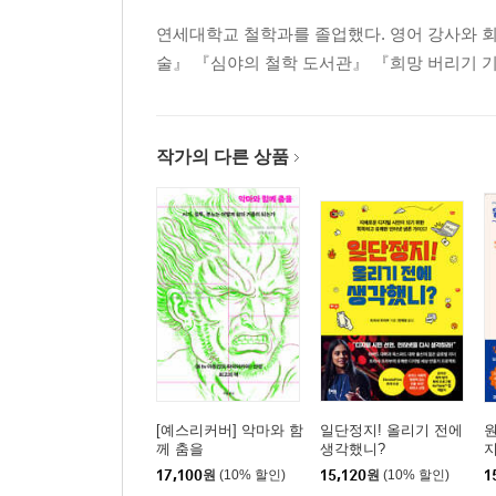
연세대학교 철학과를 졸업했다. 영어 강사와 회
술』 『심야의 철학 도서관』 『희망 버리기 
작가의 다른 상품
[예스리커버] 악마와 함
일단정지! 올리기 전에
원
께 춤을
생각했니?
17,100
원
(10% 할인)
15,120
원
(10% 할인)
1