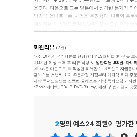
올렸다. 다음으로 그는 일본에서 심각한 문제가 되
방송국 ‘올니트니폰’ 사업을 추진했다. 니트와 은둔
메시지를 지속적으로 내보냈다. 또한 고립되기 쉬
개최해서 음지에 있던 이들을 양지로 끌어냈다. 이
회원리뷰
비록 두 사업은 수익을 창출하지 못하고 심각한 
(2건)
상경해 만화가를 꿈꾸는 젊은이들에게 저렴한 주거
매주 10건의 우수리뷰를 선정하여 YES포인트 3만원을 드
3,000원 이상 구매 후 리뷰 작성 시
일반회원 300원, 마니아
주목받는 사회적기업가로 떠오른다. 이후 그의 행보
eBook은 다운로드 후 작성한 리뷰만 YES포인트 지급됩니
해결을 목표로 수많은 학생의 부적응 문제 및 중
클래스는 첫번째 회차 주문확정 시점부터 마지막 회차 주문
사회문제 해결에 힘쓴 결과, 그는 2007년 장래성 
사락 독서모임으로 진행된 클래스는 사락 독서모임 게시판
우수상을 받았으며, 2009년 《주간 다이아몬드》
eBook 페이백, CD/LP, DVD/Blu-ray, 패션 및 판매금
2012년 1월 2?9일 합본호 특집에서 〈일본을 세우
우리나라도 청년 실업자 문제가 심각하다. ‘이태백
꿈과 희망을 잃고 있다. 취업만이 목표요, 삶의 
2
명의 예스24 회원이 평가한
절망 속에서 살고 있다. 야마모토 시게루는 바로 이런
아닌 인간이었다. 하고 싶은 일이 없다. 꿈도 없다.