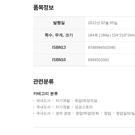
품목정보
발행일
2012년 02월 05일
쪽수, 무게, 크기
184쪽 | 284g | 154*210*20
ISBN13
9788994502090
ISBN10
8994502092
관련분류
카테고리 분류
국내도서
자기계발
취업/유망직업
국내도서
자기계발
성공스토리
국내도서
경제 경영
창업/취업/은퇴
창업
창업일반/