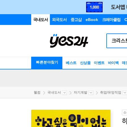
국내도서
외국도서
중고샵
eBook
크레마클럽
C
빠른분야찾기
베스트
신상품
이벤트
바이백
매
웰컴
국내도서
자기계발
취업/유망직업
소