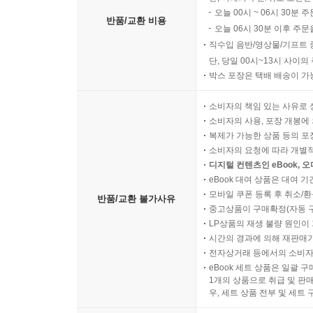
오늘 00시 ~ 06시 30분 
반품/교환 비용
오늘 06시 30분 이후 주문
직수입 음반/영상물/기프트 
단, 당일 00시~13시 사이
박스 포장은 택배 배송이 가
소비자의 책임 있는 사유로 
소비자의 사용, 포장 개봉에 
복제가 가능한 상품 등의 포장을 
소비자의 요청에 따라 개별
디지털 컨텐츠인 eBook, 
eBook 대여 상품은 대여 기
모바일 쿠폰 등록 후 취소/환
반품/교환 불가사유
중고상품이 구매확정(자동 
LP상품의 재생 불량 원인이 기
시간의 경과에 의해 재판매가
전자상거래 등에서의 소비자
eBook 세트 상품은 일괄 
1개의 상품으로 취급 및 판매
우, 세트 상품 전부 및 세트