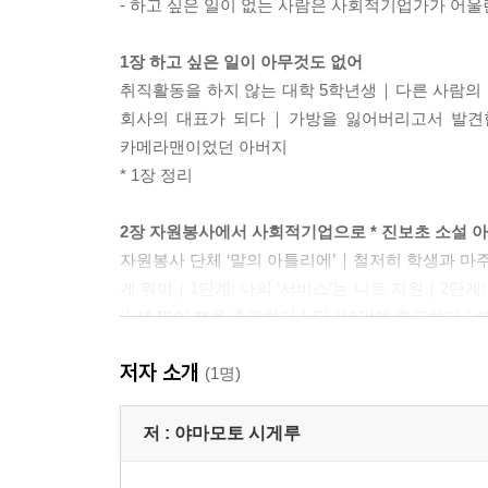
- 하고 싶은 일이 없는 사람은 사회적기업가가 어
1장 하고 싶은 일이 아무것도 없어
취직활동을 하지 않는 대학 5학년생｜다른 사람의
회사의 대표가 되다｜가방을 잃어버리고서 발견
카메라맨이었던 아버지
* 1장 정리
2장 자원봉사에서 사회적기업으로 * 진보초 소설 
자원봉사 단체 ‘말의 아틀리에’｜철저히 학생과 
게 뭐야｜1단계: 나의 ‘서비스’는 니트 지원｜2단계:
｜세 명이 책을 출판하다｜단 1년만에 휴교하다｜애
* 2장 정리
저자 소개
(1명)
3장 사업화 실패로 큰 적자를 내다 * 올니트니폰
‘올니트니폰’ 방송 개시｜니트를 위한 특별한 송
저 :
야마모토 시게루
자원봉사로 방송을 재개하다
* 3장 정리