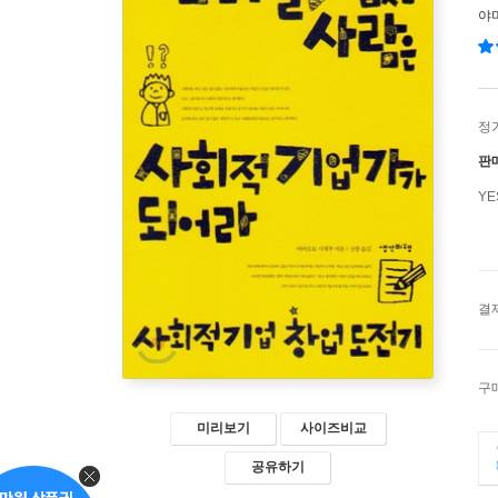
야
정
판
Y
결
구
미리보기
사이즈비교
공유하기