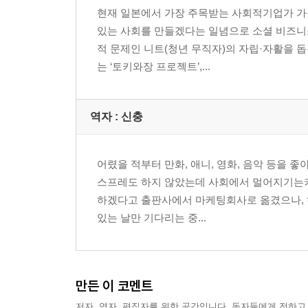
현재 일본에서 가장 주목받는 사회적기업가 가운
있는 사회를 만들겠다는 일념으로 소셜 비즈니스
4장 세 번째 도전으로 흑자를 내다 * 토키와장 프로
적 문제인 니트(청년 무직자)의 자립·자활을 
돈이 없어!｜도쿄의 집세는 너무 비싸다｜할머
는 ‘토키와장 프로젝트’,...
모델’｜‘정신과 시간의 방’에서 만화 수행｜집세 
* 4장 정리
역자 : 신충
5장 새로운 도전 * 일본중퇴예방연구소
니트의 제조원은 대학이다*!｜‘일본중퇴예방
사회적기업가는 니즈의 대리인
어렸을 적부터 만화, 애니, 영화, 음악 등을 
* 5장 정리
스프레도 하지 않았는데 사회에서 멀어지기는커녕
하겠다고 출판사에서 마케팅회사로 옮겼으나, 
6장 사회적기업가가 되고 싶은 사람에게* 파이팅! 
있는 날만 기다리는 중...
하고 싶은 일은 없어도 괜찮다｜관심사를 찾을 수
리서치가 가장 중요하다 |우선 해보고 생각한다｜
* 6장 정리
만든 이 코멘트
에필로그
저자, 역자, 편집자를 위한 공간입니다. 독자들에게 전하고