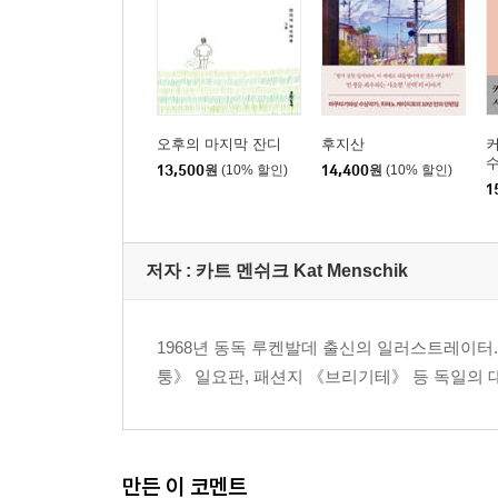
오후의 마지막 잔디
후지산
수
13,500
원
(10% 할인)
14,400
원
(10% 할인)
1
저자 : 카트 멘쉬크 Kat Menschik
1968년 동독 루켄발데 출신의 일러스트레이
퉁》 일요판, 패션지 《브리기테》 등 독일의 
만든 이 코멘트