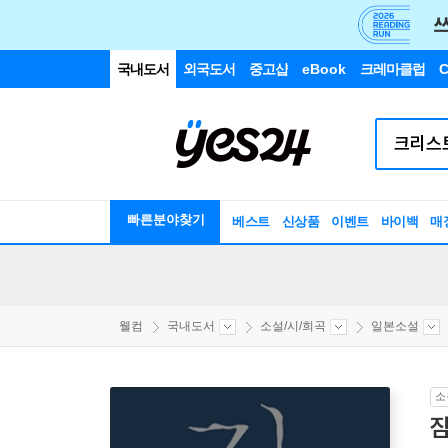
국내도서
외국도서
중고샵
eBook
크레마클럽
C
빠른분야찾기
베스트
신상품
이벤트
바이백
매
웰컴
국내도서
소설/시/희곡
일본소설
소