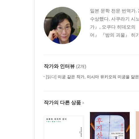
일본 문학 전문 번역가
수상했다. 사쿠라기 시노
가』, 오쿠다 히데오의 
어』 『밤의 괴물』 히가
작가와 인터뷰
(2개)
[읽다]
미궁 같은 작가, 미시마 유키오의 미궁을 닮
작가의 다른 상품