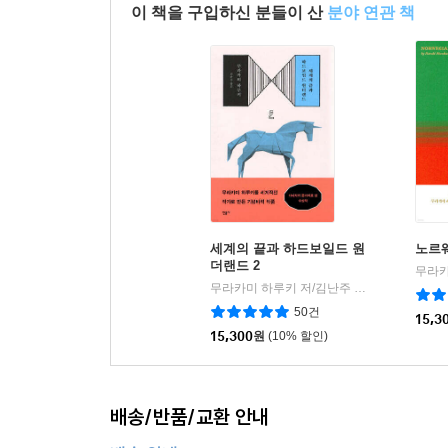
이 책을 구입하신 분들이 산
분야 연관 책
세계의 끝과 하드보일드 원
노르
더랜드 2
무라카미 하루키 저/김난주 역
민음사
|
50건
15,3
15,300
원
(10% 할인)
배송/반품/교환 안내