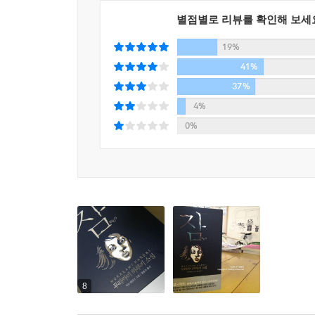
느낌이 다르다. 딱 꼬집어 뭐라고 말하긴 어렵지만 
별점별로 리뷰를 확인해 보세
만날 수 있다. 하루키는 서양 고전문학을 학생 시절
19%
누구보다 책을 많이 읽은 것으로 나온다. 그리고 
역시 수영으로, 하루키는 여러 명이 함께하는 운동
41%
분량이지만 하루키를 좋아하고 하루키 문학을 좋아
37%
4%
●감각적인 디자인, 하루키 월드의 새로운 모델!
0%
《잠》이 다른 소설과 구별되는 것은 우선 일러스
책의 사정은 이렇다. 독일의 출판사 듀몬트사에
하루키가 독일에서 나온 책을 보고 마음에 들어 일
개고를 한 것인데, 이것이 곧 《ねむり》다. 그 책
“짧은 분량이지만 긴 소설을 번역한 듯한 묵직한
하고자 ‘역자후기’도 생략했으며, 아트북 개념을 더
독자들도 좋아할 것이며, 예전의 원작과 이번 작품
8