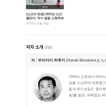
읽다
[신간의 탄생] 2023년 신간
캘린더, 작가 알림 신청하세
요!
2023년 02월 08일
저자 소개
(2명)
저 :
무라카미 하루키
(Haruki Murakami
1949년 교토에서 태어
상을 수상하며 데뷔했고,
끝과 하드보일드 원더랜
숲)를 발표, 유례없는 