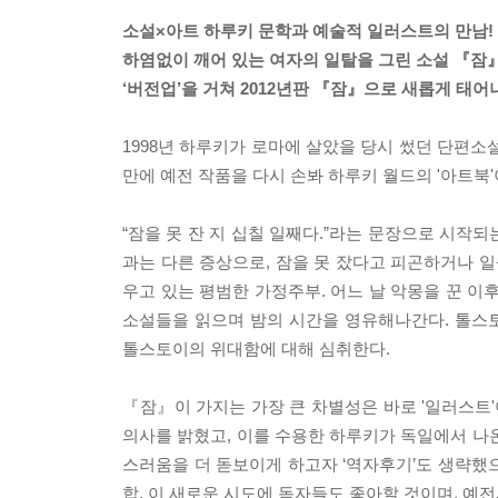
소설×아트 하루키 문학과 예술적 일러스트의 만남!
하염없이 깨어 있는 여자의 일탈을 그린 소설 『잠』
‘버전업’을 거쳐 2012년판 『잠』으로 새롭게 태어
1998년 하루키가 로마에 살았을 당시 썼던 단편소설
만에 예전 작품을 다시 손봐 하루키 월드의 '아트북
“잠을 못 잔 지 십칠 일째다.”라는 문장으로 시작되
과는 다른 증상으로, 잠을 못 잤다고 피곤하거나 일
우고 있는 평범한 가정주부. 어느 날 악몽을 꾼 이후
소설들을 읽으며 밤의 시간을 영유해나간다. 톨스
톨스토이의 위대함에 대해 심취한다.
『잠』이 가지는 가장 큰 차별성은 바로 '일러스트
의사를 밝혔고, 이를 수용한 하루키가 독일에서 나
스러움을 더 돋보이게 하고자 ‘역자후기’도 생략했으
합. 이 새로운 시도에 독자들도 좋아할 것이며, 예