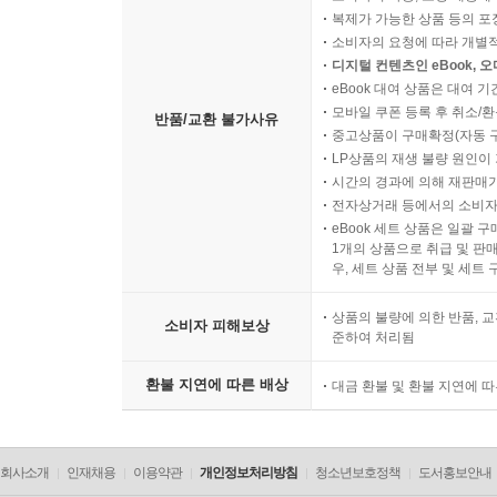
복제가 가능한 상품 등의 포장을 
소비자의 요청에 따라 개별
디지털 컨텐츠인 eBook, 
eBook 대여 상품은 대여 기
모바일 쿠폰 등록 후 취소/환
반품/교환 불가사유
중고상품이 구매확정(자동 
LP상품의 재생 불량 원인이 기
시간의 경과에 의해 재판매가
전자상거래 등에서의 소비자
eBook 세트 상품은 일괄 
1개의 상품으로 취급 및 판매
우, 세트 상품 전부 및 세트
상품의 불량에 의한 반품, 교
소비자 피해보상
준하여 처리됨
환불 지연에 따른 배상
대금 환불 및 환불 지연에 
회사소개
인재채용
이용약관
개인정보처리방침
청소년보호정책
도서홍보안내