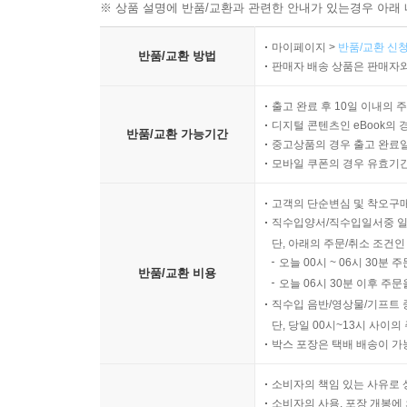
※ 상품 설명에 반품/교환과 관련한 안내가 있는경우 아래 
마이페이지 >
반품/교환 신청
반품/교환 방법
판매자 배송 상품은 판매자와
출고 완료 후 10일 이내의 
디지털 콘텐츠인 eBook의 
반품/교환 가능기간
중고상품의 경우 출고 완료일
모바일 쿠폰의 경우 유효기간(
고객의 단순변심 및 착오구
직수입양서/직수입일서중 일
단, 아래의 주문/취소 조건인
오늘 00시 ~ 06시 30분 
반품/교환 비용
오늘 06시 30분 이후 주문
직수입 음반/영상물/기프트 
단, 당일 00시~13시 사이
박스 포장은 택배 배송이 가
소비자의 책임 있는 사유로 
소비자의 사용, 포장 개봉에 