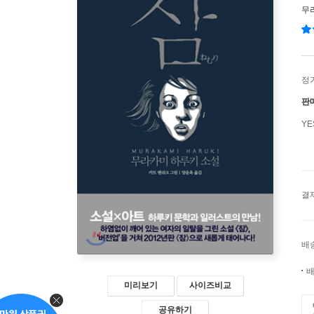
무
정
판
Y
결
배
배
미리보기
사이즈비교
공유하기