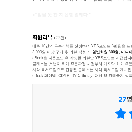
●“잠을 못 잔 지 십칠 일째다.”
“잠을 못 잔 지 십칠 일째다.”라는 문장으로 시
회원리뷰
불면증과는 다른 증상으로, 잠을 못 잤다고 피곤하
(27건)
아들을 키우고 있는 평범한 가정주부. 어느 날 악몽
매주 10건의 우수리뷰를 선정하여 YES포인트 3만원을 드
3,000원 이상 구매 후 리뷰 작성 시
일반회원 300원, 마니아
19세기 러시아 소설들을 읽으며 밤의 시간을 영
eBook은 다운로드 후 작성한 리뷰만 YES포인트 지급됩니
대해, 그리고 톨스토이의 위대함에 대해 심취한다. 
클래스는 첫번째 회차 주문확정 시점부터 마지막 회차 주문
조용히 침실에서 빠져나와 브랜디를 마시며 러시아
사락 독서모임으로 진행된 클래스는 사락 독서모임 게시판
‘나’의 일탈을 눈치채지 못한다. 오히려 ‘나’는 
eBook 페이백, CD/LP, DVD/Blu-ray, 패션 및 판매금
의지대로 쓸 것이라 마음먹는다.
27
명
●짧지만 긴 여운, 하루키 문학의 정수
《잠》은 원고지 210매 분량의 중편소설에 해당한다
매번 이야기하듯이 읽을 때마다 다른 느낌이 든다는
읽을 때마다 작품이 주는 느낌이 다르기 때문인데, 