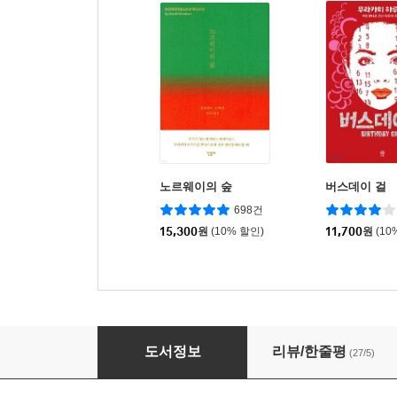
노르웨이의 숲
버스데이 걸
698건
15,300
원
(10% 할인)
11,700
원
(10
잠
도서정보
리뷰/한줄평
(27/5)