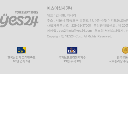
대표 : 김석환, 최세라
주소 : 서울시 영등포구 은행로 11, 5층~6층(여의도동,일신
사업자등록번호 : 229-81-37000 통신판매업신고 : 제 200
이메일 : yes24help@yes24.com 호스팅 서비스사업자 :
Copyright ⓒ YES24 Corp. All Rights Reserved.