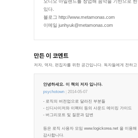
Chapter 17: 믹싱
오디오 아일랜드를 창업해 음악을 기반으로 한
01믹서(Mixer) 인터페이스 ? 단축키 command + 2
있다.
02볼륨(Volume)과 팬(Pan)
블로그 http://www.metamonas.com
03레벨(Level)과 클립(Clip)
이메일 junhyuk@metamonas.com
04이펙트(Effect) 이동과 복사
05버스(Bus)와 보조 채널(Auxiliary Channel)
만든 이 코멘트
Chapter 18: 마스터링
01기본 마스터링(Mastering) 프리셋
저자, 역자, 편집자를 위한 공간입니다. 독자들에게 전하고
02마스터링(Mastering) 하기
안녕하세요. 이 책의 저자 입니다.
Chapter 19: 완성한 음악 내보내기
psychotown
2014-05-07
|
01바운스(Bounce) ? 단축키 : command + B
- 로직의 버전업으로 달라진 부분들
- 신디사이저와 이펙터 등의 사운드 메이킹 가이드
[PART VI] 아이패드를 이용한 로직 제어
- 버그리포트 및 질문과 답변
Chapter 20: 로직 리모트 사용 준비
등은 로직 사용자 모임 www.logickorea.net 을 이용
감사합니다.
01바운스(Bounce)의 활용