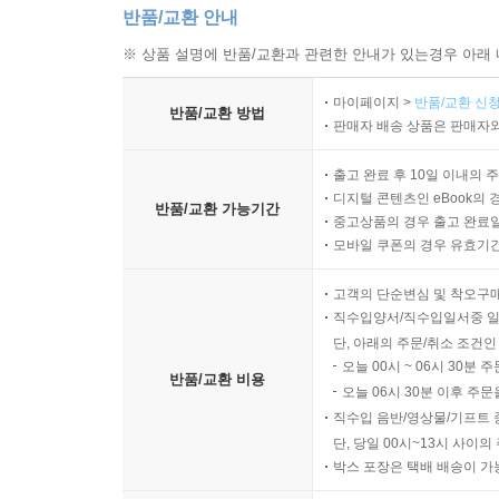
반품/교환 안내
※ 상품 설명에 반품/교환과 관련한 안내가 있는경우 아래 
마이페이지 >
반품/교환 신청
반품/교환 방법
판매자 배송 상품은 판매자와
출고 완료 후 10일 이내의 
디지털 콘텐츠인 eBook의 
반품/교환 가능기간
중고상품의 경우 출고 완료일
모바일 쿠폰의 경우 유효기간(
고객의 단순변심 및 착오구
직수입양서/직수입일서중 일
단, 아래의 주문/취소 조건인
오늘 00시 ~ 06시 30분 
반품/교환 비용
오늘 06시 30분 이후 주문
직수입 음반/영상물/기프트 
단, 당일 00시~13시 사이
박스 포장은 택배 배송이 가