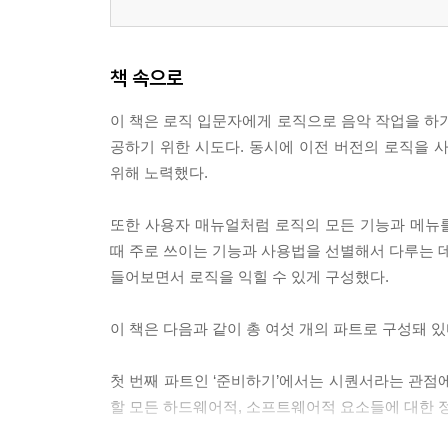
Chapter 21: 컨트롤 바와 트랙제어
01로직 리모트 설치
책 속으로
02맥과 아이패드 연결
이 책은 로직 입문자에게 로직으로 음악 작업을 하기
공하기 위한 시도다. 동시에 이전 버전의 로직을
Chapter 22: 뷰 전환
위해 노력했다.
01스마트 컨트롤과 입력 툴
02입력 툴 뷰
또한 사용자 매뉴얼처럼 로직의 모든 기능과 메뉴
03믹서
때 주로 쓰이는 기능과 사용법을 선별해서 다루는 데
04키 커맨드
들어보면서 로직을 익힐 수 있게 구성했다.
이 책은 다음과 같이 총 여섯 개의 파트로 구성돼 있
첫 번째 파트인 ‘준비하기’에서는 시퀀서라는 관점
할 모든 하드웨어적, 소프트웨어적 요소들에 대한 