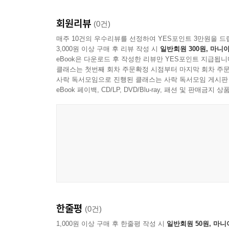
* Part IV 오디오 레코딩과 편집
이론적인 부분들을 주로 다루는 첫 번째와 두 번째 
회원리뷰
* Part V 믹싱과 마스터링
(0건)
는 챕터에는 주요 단축키를 챕터가 끝나는 부분에 
* Part VI 아이패드를 이용한 로직 제어
매주 10건의 우수리뷰를 선정하여 YES포인트 3만원을 드
터들의 특색과 편집 방식에 따라 편집 흐름이 어떻
3,000원 이상 구매 후 리뷰 작성 시
일반회원 300원, 마니아
eBook은 다운로드 후 작성한 리뷰만 YES포인트 지급됩니
레슨을 진행하며 중간중간 입문자를 위한 도움말은 ‘N
클래스는 첫번째 회차 주문확정 시점부터 마지막 회차 주문
사락 독서모임으로 진행된 클래스는 사락 독서모임 게시판
나 변경된 부분이 있는 경우 ‘What’s New’에서 짚
eBook 페이백, CD/LP, DVD/Blu-ray, 패션 및 판매금
부록에서는 기존 로직 9 사용자를 위해 로직 X에서
책을 펼치고 마지막 페이지를 넘기기까지가 너무도 
겁고 의미 있는 여정일 것이라 확신한다. 가능한 모
---「책 사용 설명」
한줄평
(0건)
1,000원 이상 구매 후 한줄평 작성 시
일반회원 50원, 마니