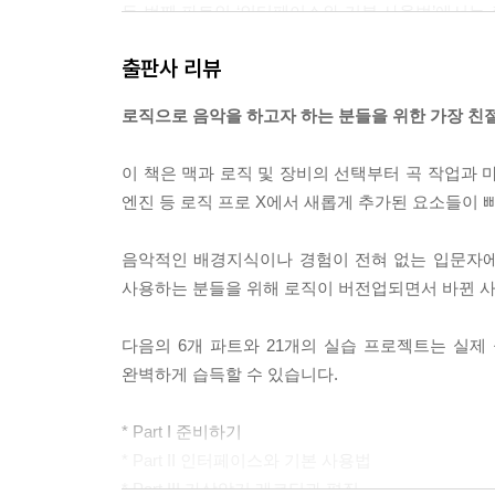
두 번째 파트인 ‘인터페이스와 기본 사용법’에서는
을 잡고 기초적인 사용법을 소개한다. 그리고 마지
출판사 리뷰
‘로직 과정 미리보기’를 통해 전체 그림을 그릴 수 있
로직으로 음악을 하고자 하는 분들을 위한 가장 친
세 번째 파트인 ‘가상 악기 레코딩과 편집’부터는 
이를 편집해본다. 로직을 사용할 때 가장 핵심적인 부
이 책은 맥과 로직 및 장비의 선택부터 곡 작업과 
간단한 연습곡의 전반부를 함께 만들어 볼 것이다.
엔진 등 로직 프로 X에서 새롭게 추가된 요소들이 
네 번째 파트인 ‘오디오 레코딩과 편집’에서는 장비
음악적인 배경지식이나 경험이 전혀 없는 입문자에
적인 오디오 레코딩 및 편집 방법은 가상 악기의 그것과
사용하는 분들을 위해 로직이 버전업되면서 바뀐 
라는 오디오 레코딩을 이용한 아주 짧은 연습곡을 
다음의 6개 파트와 21개의 실습 프로젝트는 실제
다섯 번째 파트인 ‘믹싱 및 마스터링’에서는 드디어
완벽하게 습득할 수 있습니다.
다룬다’. 네 번째 파트까지 배운 내용을 바탕으로 
* Part I 준비하기
여섯 번째 파트인 ‘아이패드를 이용한 로직제어’에
* Part II 인터페이스와 기본 사용법
서와 동일하므로 장비 연결과 세팅 방법 외에는 간
* Part III 가상악기 레코딩과 편집