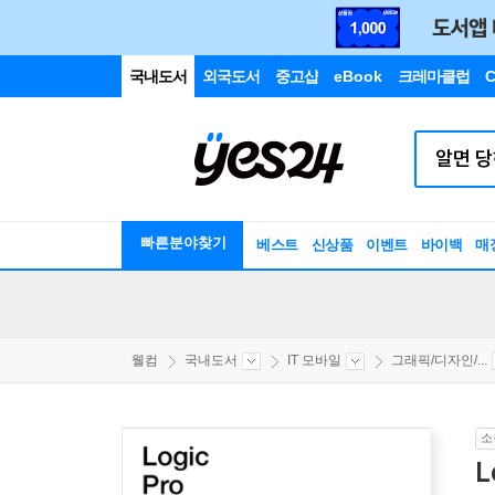
국내도서
외국도서
중고샵
eBook
크레마클럽
C
빠른분야찾기
베스트
신상품
이벤트
바이백
매
웰컴
국내도서
IT 모바일
그래픽/디자인/...
소
L