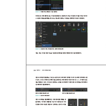
Chapter 11: 드러머
01드러머(Drummer) 준비
02드럼 킷(Drun Kit) 선택과 튜닝
03연주방식 설정
04드러머(Drummer) 직접 편집
Chapter 12: 애플 루프
01루프(Loops)의 종류
02세팅과 활용
[PART IV] 오디오 레코딩과 편집
Chapter 13: 오디오 레코딩
01레코딩 준비
02오디오 레코딩
03기타 및 베이스 레코딩