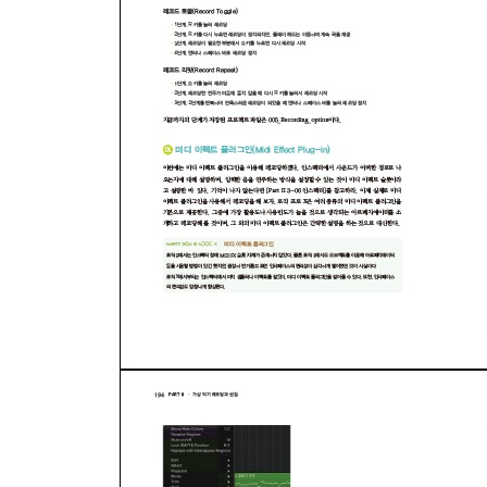
02가상 악기 세팅과 연주
03트랙 영역(Track area)의 이해
04가상 악기 레코딩
05레코딩 옵션
06미디 이펙트 플러그인(Midi Effect Plug-in)
Chapter 10: 가상악기 레코딩 편집
01툴 메뉴(Tool menu)
02트랙 영역(Track area) 편집151
03피아노롤 에디터(Piano Roll Editor) 편집 ? 단축키 
04스코어 에디터(Score Editor) 편집 ? 단축키 : N
05스텝 에디터(Step Editor) 편집
06인스펙터(Inspector) 편집 ? 단축키 : I
07글로벌 트랙(Global Track) ? 단축키 : G
08리스트 에디터
09트랙 영역 사용자화
10편집 프로세스 흐름 정리