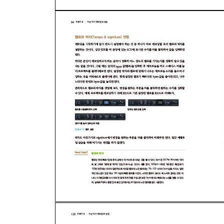
04애플 루프(Apple Loops) ? 단축키 : O
05브라우저(Browser) ? 단축키 F
06인스펙터(Inspector) ? 단축키 : I
07스마트 컨트롤(Smart Controls) ? 단축키 : B
08에디터(Editor)
Chapter 07: 로직 작업 과정 미리 보기
Chapter 08: 세팅과 인터페이스 사용자화
01설정 일반과 고급 툴 활성화
02컨트롤 바 사용자화
03주파수 설정
[PART III] 가상 악기 레코딩과 편집
Chapter 09: 가상악기 레코딩
01레코딩 준비