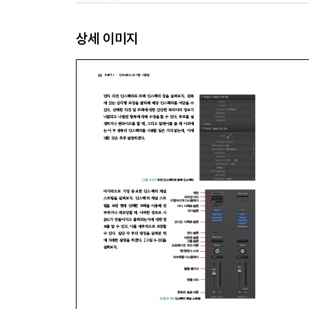
03마이크
04스피커
상세 이미지
05기타 장비
06 장비 설정 예시
[PART II] 인터페이스와 기본 사용법
Chapter 04: 로직 실행
Chapter 05: 프로젝트 생성 및 저장
01프로젝트 생성
02프로젝트 템플릿
03데모 프로젝트 열기
Chapter 06: 로직 프로 메인 윈도우
01트랙 영역(Track Area)
02컨트롤 바(Control Bar)
03라이브러리(Library) - 단축키 : Y