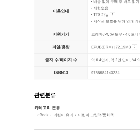
배송 없이 구매 후 바로 읽
제한없음
이용안내
TTS 가능
저작권 보호를 위해 인쇄 기
지원기기
크레마 /PC(윈도우 - 4K 모
파일/용량
EPUB(DRM) | 72.19MB
글자 수/페이지 수
약 6.4만자, 약 2만 단어, A4 
ISBN13
9788984143234
관련분류
카테고리 분류
eBook
어린이 유아
어린이 그림책/동화책