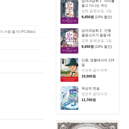
심야괴담회 1 : 머리를
들고 다니는 귀신
김현 글/윤승일 그림
9,450
원
(10% 할인)
심야괴담회 2 : 인형
사용 불가) /PC(Mac)
울음소리가 들릴 때
김현 글/윤승일 그림
9,450
원
(10% 할인)
단종, 영월에서의 124
일
이규희 글/누하루 그림
10,500
원
옥상의 전설
정은주 글/모수진 그림
11,700
원