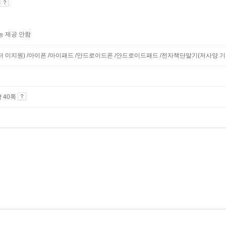
기
능 제공 안함
니터 미지원) /아이폰 /아이패드 /안드로이드폰 /안드로이드패드 /전자책단말기(저사양 기기 
약 40쪽