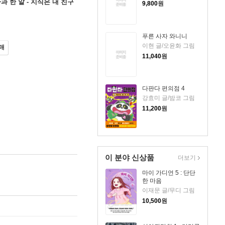
과 한 알 - 지식은 내 친구
9,800
원
푸른 사자 와니니
이현 글/오윤화 그림
매
11,040
원
다판다 편의점 4
강효미 글/밤코 그림
11,200
원
이 분야 신상품
더보기
마이 가디언 5 : 단단
한 마음
이재문 글/무디 그림
10,500
원