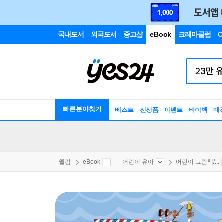
국내도서
외국도서
중고샵
eBook
크레마클럽
C
빠른분야찾기
베스트
신상품
이벤트
바이백
매
웰컴
eBook
어린이 유아
어린이 그림책/...