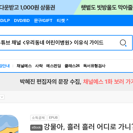
D/LP
DVD/BD
문구
/GIFT
티켓
장안내
채널예스
사락
예스펀딩
클래스24
독서유형검사
RBTI Lab
독서유형검사
박혜진 편집자의 문장 수집,
채널예스 1화 보러 가
소득공제
EPUB
강물아, 흘러 흘러 어디로 가니
eBook