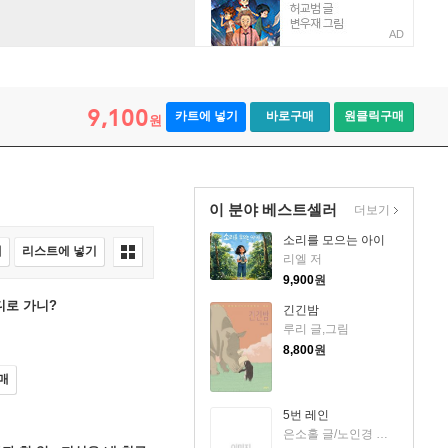
AD
9,100
카트에 넣기
바로구매
원클릭구매
원
이 분야 베스트셀러
더보기
소리를 모으는 아이
매
리스트에 넣기
리엘 저
9,900
원
디로 가니?
긴긴밤
루리 글,그림
8,800
원
매
5번 레인
은소홀 글/노인경 그림