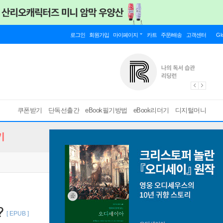
로그인
회원가입
마이페이지
카트
주문/배송
고객센터
Gl
쿠폰받기
단독선출간
eBook필기방법
eBook리더기
디지털머니
기
?
[ EPUB ]