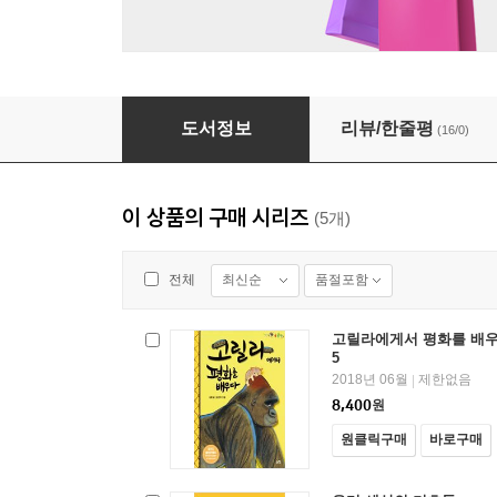
강물아, 흘러 흘러 어디로 가니?
도서정보
리뷰/한줄평
(16/0)
이 상품의 구매 시리즈
(5개)
최신순
품절포함
전체
고릴라에게서 평화를 배우다
5
2018년 06월
제한없음
|
8,400
원
원클릭구매
바로구매