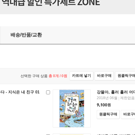
배송/반품/교환
카트에 넣기
바로구매
원클릭구
선택한 구매 상품
총
0
개 /
0
원
 - 지식은 내 친구 01
강물아, 흘러 흘러 어
2018년 06월
제한없음
|
9,100
원
원클릭구매
바로구