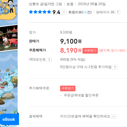
신현수
글/
심가인
그림
논장
2018년 06월 20일
9.4
회원리뷰(
16
건)
판매지수 36
정가
9,100원
9,100
원
판매가
8,190
원
쿠폰혜택가
(종이책 정가 대비 
쿠폰받기
YES포인트
450원 (5% 적립)
5만원이상 구매 시 2천원 추가적립
추가혜택쿠폰
쿠폰받기
주문금액대별 할인쿠폰
결제혜택
카드/간편결제 혜택을 확인하세요