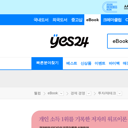
국내도서
외국도서
중고샵
eBook
크레마클럽
C
빠른분야찾기
베스트
신상품
이벤트
바이백
매
웰컴
eBook
경제 경영
투자/재테크