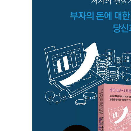
-유대의 지혜와 결합한 워프이론 ‘부자 엄마’로 직
?PART 2? 돈의 14가지 법칙으로 돈에 호감을 갖
-머니골드 심리테스트로 적합한 돈벌이 방법을 배
-돈을 좋아하고 큰돈 벌고 싶어 해야 큰돈이 제 발
-돈은 물질에 지나지 않는 것 깨끗한 돈, 더러운 돈
-돈은, 돈을 잘 쓰는 사람을 축복한다
-정직하고 겸손할 것, 돈이 좋아하는 사람이다
-재물은 재물을 모으고 빚은 빚을 부른다
-항상 변명하지 마라 돈은 변명하는 자를 피해다닌
-돈은 지식을 싫어한다 돈은 지혜를 사랑한다
-꿈은 돈이 잠자는 침대 아이디어는 돈이 샘솟는 우
-돈은 손익계산을 싫어한다 큰돈은 리스크를 초월
-돈은 행동하는 사람의 뒤쪽으로 따라붙는다
-정보는 돈이다 돈은 정보를 타고 몰려온다
-상대를 알면 백전백승 인간심리에 강한 사람이 되
-돈을 움직이는 최고의 법칙은 우주의 법칙이다