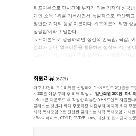
워프이론으로 단시간에 부자가 되는 기적의 성공법
개인 소득 1위를 기록하면서 폭발적으로 확산되고
창안한 기적의 성공 이론이다. 워프이론에 의한 성공
성공법’이라고 말한다.
워프이론으로 성공하려면 정신적 번득임, 육감, 이
열쇠가 된다. 워프이론을 활용하면 상식으로는 믿어
그래서 저자의 워프이론을 실천하는 사람들은 ‘사업
부자와 가까워져야 부자엄마의 길이 만들어 진다
회원리뷰
성공법칙을 연구한 책들은 숫자를 헤아릴 수 없을 
(67건)
것이다. 저자는 미국에서 성공한 사람들을 취재한
매주 10건의 우수리뷰를 선정하여 YES포인트 3만원을 드
3,000원 이상 구매 후 리뷰 작성 시
일반회원 300원, 마니아
응용하면 누구나 손쉽게 성공할 수 있다’고 주장하
eBook은 다운로드 후 작성한 리뷰만 YES포인트 지급됩니
열어 왔다. 책을 읽은 독자나 세미나에서 ‘워프이론
클래스는 첫번째 회차 주문확정 시점부터 마지막 회차 주문
사람들이 적지 않다.
사락 독서모임으로 진행된 클래스는 사락 독서모임 게시판
워프이론은 성공의 이론이자 실행 법칙이다. 그러
eBook 페이백, CD/LP, DVD/Blu-ray, 패션 및 판매금
그래서 저자는 사고력과 의식(현재의식과 잠재의식
의식)·사람·일상의 행동이라는 ‘워프를 성공시키는 