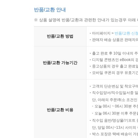
반품/교환 안내
※ 상품 설명에 반품/교환과 관련한 안내가 있는경우 아래 
마이페이지 >
반품/교환 신청
반품/교환 방법
판매자 배송 상품은 판매자와
출고 완료 후 10일 이내의 
디지털 콘텐츠인 eBook의 
반품/교환 가능기간
중고상품의 경우 출고 완료일
모바일 쿠폰의 경우 유효기간(
고객의 단순변심 및 착오구
직수입양서/직수입일서중 일
단, 아래의 주문/취소 조건인
오늘 00시 ~ 06시 30분 
반품/교환 비용
오늘 06시 30분 이후 주문
직수입 음반/영상물/기프트 
단, 당일 00시~13시 사이
박스 포장은 택배 배송이 가