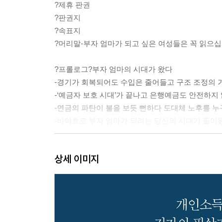
?제휴 판권
?판권지
?속표지
?머리말-부자 엄마가 되고 싶은 여성들은 꼭 읽으
?프롤로그?부자 엄마의 시대가 왔다
-경기가 회복되어도 수입은 줄어들고 구조 조정의 
-‘예금자 보호 시대’가 끝나고 은행예금도 안전하지
-연금의 파탄이 불을 보듯 뻔하다 도대체 노후를 
-바야흐로 부자 엄마가 되려는 당신의 시대가 돌아
?PART 1? 영원한 성공 법칙 속에 부자 엄마의 길이
상세 이미지
-사고방식을 바꾸지 않으면 결코 ‘부자 엄마’가 될 
-꾸준히 해서 성공에 희망을 걸 것인가 ‘워프이론’
-워프이론은 단숨에 성공으로 도약하는 타임머신 같
-워프이론의 7가지 키워드와 유대의 지혜는 피처럼
-유대인은 어떤 악조건에서도 살아남는 놀라운 성공