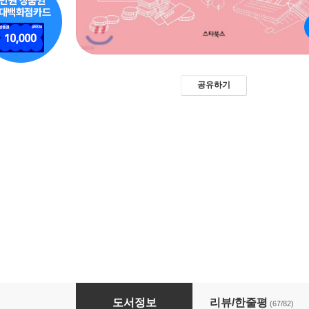
공유하기
엄마의 재테크 미쳐도 좋아
도서정보
리뷰/한줄평
(67/82)