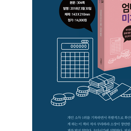
?PART 3? 자신을 바꾸어 돈과 친해질 수 있는 인
-돈이 필요한 현실에 지지 마라 돈에게 지게 되면 
-‘안 되는 자기’가 아니고 ‘하지 않고 있는 자기’를 
-‘청빈사상’을 빨리 버려라 ‘청부사상’으로 지금 전
-잠자는 능력을 일으켜 세워라 그리고 10배 높은 
-‘저축하는 것’에서 ‘늘리는 것’으로 돈에 대한 생
-‘세금을 많이 낼 수 있는 나’ 그것이 자랑스러워야 
-정보를 전해주는 것은 사람이다 남의 이야기를 듣
-일류인간과 만나 일류인간의 숨결을 빨아들여라
-다른 사람의 입장에 얼마나 설 수 있는지부터 체
-일찍 일어나면 이득이 많다 규칙적인 생활의 리듬
-시간을 돈으로 환산할 수 있는가 그것이 부자 엄마
-허풍은 떨수록 좋다 큰 꿈을 그리고 있다면 계속 
-자신의 PI를 알기 쉬운 이미지로 정해둘 것
-‘95%의 인간’에서 벗어나 ‘5%의 인간’을 지향한다
?PART 4? 잠재의식을 바꾸어 돈이 몰려오는 인간