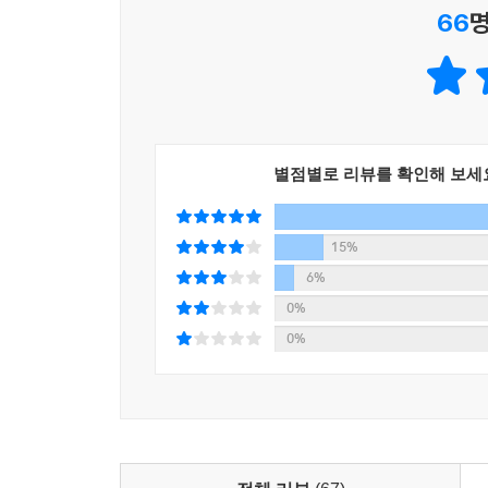
66
명
《엄마의 재테크 미쳐도 좋아~》는 ‘성공으로 향하
엉뚱한 길에서 헤매왔을 것이다. 앞으로도 계속 미
바란다.
세상에는 성공을 꿈꾸는 사람이 많다. ‘이렇게 해야
워프이론이나 유대인의 성공철학을 아무리 암기해
‘부자 엄마가 되고 싶다’고 생각해도 실행에 옮기지 
별점별로 리뷰를 확인해 보세
15%
6%
0%
0%