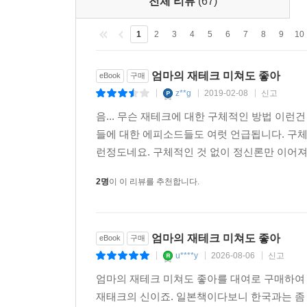
전체 리뷰
(67)
1
2
3
4
5
6
7
8
9
10
엄마의 재테크 미쳐도 좋아
eBook
구매
z**g
2019-02-08
신고
|
|
|
음... 무슨 재테크에 대한 구체적인 방법 이런
들에 대한 에피소드들도 여럿 언급됩니다. 구체
런정도네요. 구체적인 것 없이 정신론만 이어져서
2명
이 이 리뷰를 추천합니다.
엄마의 재테크 미쳐도 좋아
eBook
구매
u****y
2026-08-06
신고
|
|
|
엄마의 재테크 미쳐도 좋아를 대여로 구매하여
재태크의 신이죠. 일본책이다보니 한국과는 좀 