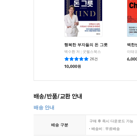
행복한 부자들의 돈 그릇
백한
백수환 저
굿웰스북스
이태규
|
26건
6,00
10,000
원
배송/반품/교환 안내
배송 안내
구매 후 즉시 다운로드 가능
배송 구분
배송비 : 무료배송