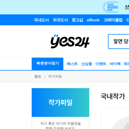
국내도서
외국도서
중고샵
eBook
크레마클럽
C
빠른분야찾기
베스트
신상품
이벤트
바이백
매
웰컴
작가파일
국내작가
작가파일
작가 혹은 작가와 작품명을
함께 검색해 보세요.