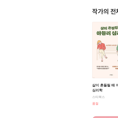
작가의 전
삶이 흔들릴 때 
심리학
스타북스
품절