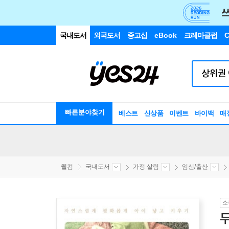
국내도서
외국도서
중고샵
eBook
크레마클럽
C
빠른분야찾기
베스트
신상품
이벤트
바이백
매
웰컴
국내도서
가정 살림
임신/출산
소
두