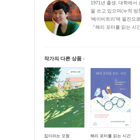
1971년 출생. 대학에
빈둥거리는 남편, 꽁한 아내
을 쓰고 있으며(누적 방
친정엄마와 함께한 화요일
‘베이비트리’에 필진으로
흙에서 키우는 공동육아 어린이집을 선택하며
『해리 포터를 읽는 시간』
가짜 말고 진짜 배움을 주자
아이들도 자기만의 아지트가 필요하다
사랑해! 사랑해! 사랑해!
남편의 장난감
작가의 다른 상품
정성으로 마무리하는 인연, 감나무야 잘 있어
엄마도 실수하며 배우고 자란다
이사, 정든 장소와 이별하기
세 번째 이야기_ 아이 키우는 데 정말로 필요한 것
아이들이 텔레비전과 일에 부모를 뺏기지 않기를
직장과 아이 사이
얘들아 음악에 깃든 삶을 누려라
대충 차린 밥상 vs 정성을 담은 밥상
집이라는 모험
해리 포터를 읽는 시간