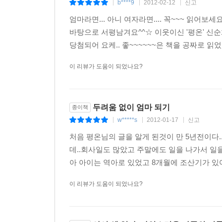
b****9
2012-02-12
신고
|
|
|
엄마라면... 아니 여자라면.... 꼭~~~ 읽어보세
바탕으로 서평남겨요^^☆ 이웃이신 '평온' 신
당첨되어 요케.. 좋~~~~~~은 책을 공짜로 읽었네
이 리뷰가 도움이 되었나요?
두려움 없이 엄마 되기
종이책
w*****s
2012-01-17
신고
|
|
|
처음 평온님의 글을 알게 된것이 만 5년전이다
데..회사일도 많았고 주말에도 일을 나가서 
아 아이는 역아로 있었고 8개월에 조산기가 있어
이 리뷰가 도움이 되었나요?