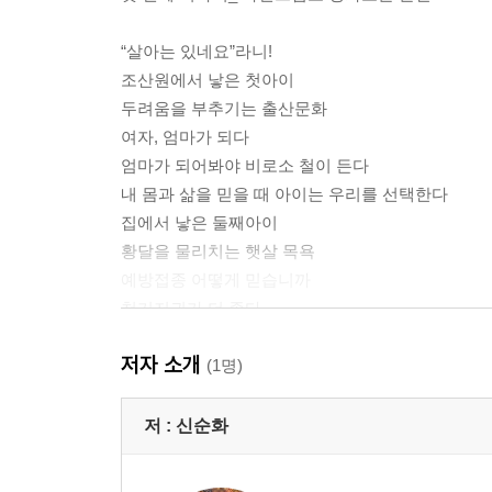
“살아는 있네요”라니!
조산원에서 낳은 첫아이
두려움을 부추기는 출산문화
여자, 엄마가 되다
엄마가 되어봐야 비로소 철이 든다
내 몸과 삶을 믿을 때 아이는 우리를 선택한다
집에서 낳은 둘째아이
황달을 물리치는 햇살 목욕
예방접종 어떻게 믿습니까
천기저귀가 더 좋다
젖 먹이기, 아이 내면에 애착을 심는 일
저자 소개
기저귀 차는 엄마
(1명)
두 번째 이야기_ 엄마도 실수하며 배우고 자란다
저 :
신순화
대충 치우고 더 많이 웃고