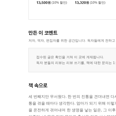
아이의 마음에 먼저 귀 기울이는 일
13,500
원
(10% 할인)
13,320
원
(10% 할인)
둘째의 장난감은 서럽다
놀이가 아이들을 반짝이게 하리니
바람 쐬게 합시다
‘보험’보다 더 믿어야 할 것들
만든 이 코멘트
유기농 아니면 안 먹인다구요?
저자, 역자, 편집자를 위한 공간입니다. 독자들에게 전하고
아이 셋, 마흔에 꿈을 이루다
소박하고도 특별한 새해맞이
접수된 글은 확인을 거쳐 이 곳에 게재됩니다.
네 번째 이야기_ 엄마라서 다행이다
독자 분들의 리뷰는 리뷰 쓰기를, 책에 대한 문의는 1:
엄마! 이룸이가 지금 뱃속에서 나오고 있어요
아이 낳고 일주일, 진짜 엄마가 되는 시간들
책 속으로
엄마는 아이들의 달, 그러니까 기운내자
아픈 아이를 지켜보기
세 번째지만 무서웠다. 한 번의 진통을 견뎌내면 다시
아이들이 나를 자라게 한다
통을 겪을 때마다 생각한다. 엄마가 되기 위해 이렇
친정아빠와 딸
을 온전하게 겪어내며 한 생명을 낳는 일은, 그 이