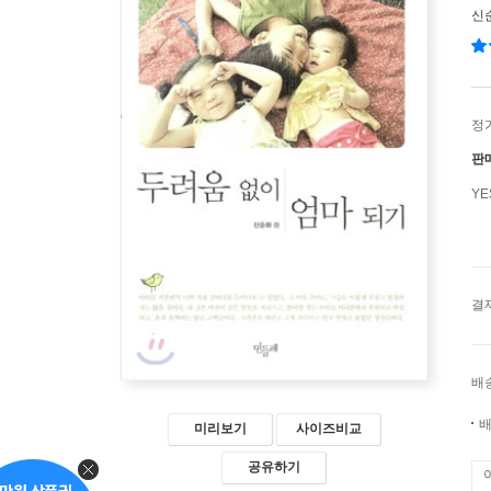
신
정
판
Y
결
배
배
미리보기
사이즈비교
공유하기