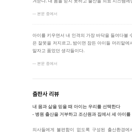
오빠와 언니가 되는 일
겨준다. 내 몸을 믿지 못하고 출산을 의료 시스템에
아기가 주는 선물
--- 본문 중에서
아이는 세상의 비밀을 다시 보여주려고 우리에게 
다행이다, 오늘이 가장 아름다운 날임을 알고 있어
아이를 키우면서 내 인격의 가장 바닥을 들여다볼 수
못다 한 이야기_엄마로 사느라 못하고 있는 것들
은 잘못을 저지르고, 밤이면 잠든 아이들 머리맡에
말자고 품었던 생각들이다.
감사의 말
--- 본문 중에서
출판사 리뷰
내 몸과 삶을 믿을 때 아이는 우리를 선택한다
- 병원 출산을 거부하고 조산원과 집에서 세 아이를
의사들에게 불편함이 없도록 구성된 출산환경에서