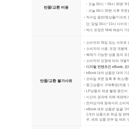
오늘 00시 ~ 06시 30분 
반품/교환 비용
오늘 06시 30분 이후 주문
직수입 음반/영상물/기프트 
단, 당일 00시~13시 사이
박스 포장은 택배 배송이 가
소비자의 책임 있는 사유로 
소비자의 사용, 포장 개봉에 
복제가 가능한 상품 등의 포장을 
소비자의 요청에 따라 개별
디지털 컨텐츠인 eBook, 
eBook 대여 상품은 대여 기
모바일 쿠폰 등록 후 취소/환
반품/교환 불가사유
중고상품이 구매확정(자동 
LP상품의 재생 불량 원인이 기
시간의 경과에 의해 재판매가
전자상거래 등에서의 소비자
eBook 세트 상품은 일괄 
1개의 상품으로 취급 및 판매
우, 세트 상품 전부 및 세트