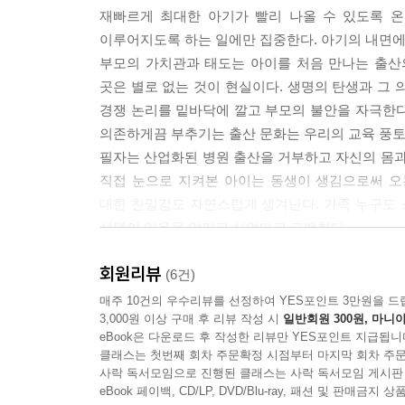
재빠르게 최대한 아기가 빨리 나올 수 있도록 온
이루어지도록 하는 일에만 집중한다. 아기의 내면에
부모의 가치관과 태도는 아이를 처음 만나는 출산
곳은 별로 없는 것이 현실이다. 생명의 탄생과 그 
경쟁 논리를 밑바닥에 깔고 부모의 불안을 자극한다.
의존하게끔 부추기는 출산 문화는 우리의 교육 풍토
필자는 산업화된 병원 출산을 거부하고 자신의 몸과
직접 눈으로 지켜본 아이는 동생이 생김으로써 오
대한 친밀감도 자연스럽게 생겨난다. 가족 누구도
선택이 있음을 알리고 싶었다고 고백한다.
회원리뷰
곧 엄마가 될, 또는 지금 엄마인 당신을 위한 책
(6건)
생명의 힘을 믿으며 조산원과 집에서 세 아이를 
매주 10건의 우수리뷰를 선정하여 YES포인트 3만원을 드
3,000원 이상 구매 후 리뷰 작성 시
일반회원 300원, 마니아
자연스러운 성장을 믿고 기다리며 아이를 키운다.
eBook은 다운로드 후 작성한 리뷰만 YES포인트 지급됩니
놀라운 배움의 연속임을 보여준다.
클래스는 첫번째 회차 주문확정 시점부터 마지막 회차 주문
각종 육아 이론이나 전문가들의 지침이 난무하는 
사락 독서모임으로 진행된 클래스는 사락 독서모임 게시판
믿는 것, 아이와 함께하는 일상을 소중하게 여기는
eBook 페이백, CD/LP, DVD/Blu-ray, 패션 및 판매금