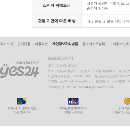
상품의 불량에 의한 반품, 교
소비자 피해보상
준하여 처리됨
환불 지연에 따른 배상
대금 환불 및 환불 지연에 
회사소개
인재채용
이용약관
개인정보처리방침
청소년보호정책
도서홍보안내
대표 : 김석환, 최세라
주소 : 서울시 영등포구 은행로 11, 5층~6층(여의도동,일신
사업자등록번호 : 229-81-37000 통신판매업신고 : 제 200
이메일 : yes24help@yes24.com 호스팅 서비스사업자 :
Copyright ⓒ YES24 Corp. All Rights Reserved.