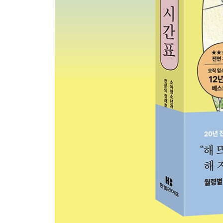
용어 정리
왜 할까
누가 할까
언제, 얼마나 먹일까
어디서 먹어야 할까
무엇을 줄 수 있을까
어떻게 해야 할까
8장 돌 이후의 식사와 간식
돌 이후의 식사
간식에 대한 올바른 접근
9장 알레르기, 변비, 진짜 섭식 문제
먹거리 변화와 대응
알레르기 식품
변비
안 먹는 아이: 기다려도 될 때와 도움이 필요할 때