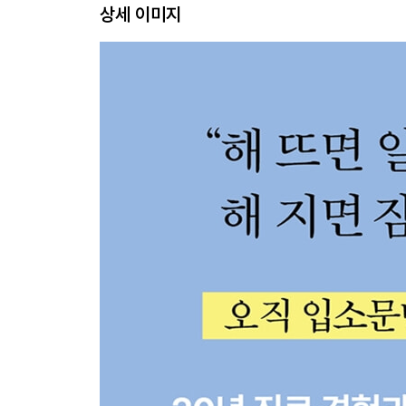
상세 이미지
수면훈련의 오해, 방법, 현실
최우선 순위는 안전
목표는 ‘덜 깨고 더 깊이 자는 아이’
3장 월령별 수면훈련
태어나서 2개월까지
2개월에서 4개월까지
4개월에서 6개월까지
6개월에서 12개월까지
12개월 이후
수면 리듬 되돌리기
놓치면 안 되는 진짜 수면 문제
흔들리며 가도 결국 해피엔딩
2부 섭식
4장 아이의 먹기와 성장 발달