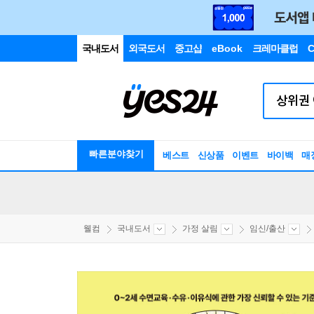
국내도서
외국도서
중고샵
eBook
크레마클럽
C
빠른분야찾기
베스트
신상품
이벤트
바이백
매
웰컴
국내도서
가정 살림
임신/출산