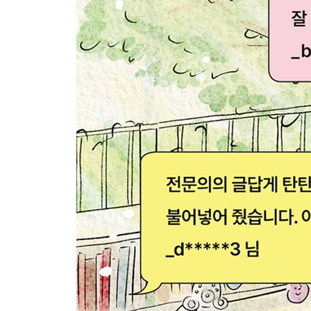
3개월, 수유를 거부해요
4개월, 1,000mL 이상 분유를 먹는데 괜찮나요?
6개월, 이유기 보충식을 거부해요
8개월, 이유기 보충식을 300g씩 먹어도 괜찮나요?
9개월, 장난감을 쥐여주지 않으면 먹지 않아요
10개월, 자꾸 식탁 의자에서 벗어나려고 해요
12개월, 식탐이 너무 많아요
13개월, 반찬만 먹어요 | 맨밥만 먹어요
15개월, 동영상이 없으면 밥을 먹지 않아요
16개월, 아직도 밤중 수유를 해요
초판, 나가는 글
개정판, 나가는 글
참고 문헌&웹사이트