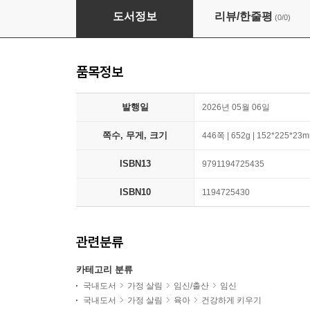
잘 자고 잘 먹는 아기의 시간표
도서정보
리뷰/한줄평
(0/0)
품목정보
발행일
2026년 05월 06일
쪽수, 무게, 크기
446쪽 | 652g | 152*225*23
ISBN13
9791194725435
ISBN10
1194725430
관련분류
카테고리 분류
국내도서
가정 살림
임신/출산
임신
국내도서
가정 살림
육아
건강하게 키우기