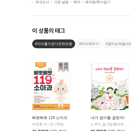
국내도서
가정 살림
육아
육아법/육아일기
이 상품의 태그
#아이를키운다면한번쯤
#아이재우기
#엄마는처음이
삐뽀삐뽀 119 소아과
내가 엄마를 골랐어!
하정훈 저
유니책방
노부미 글그림/황진희 역
|
|