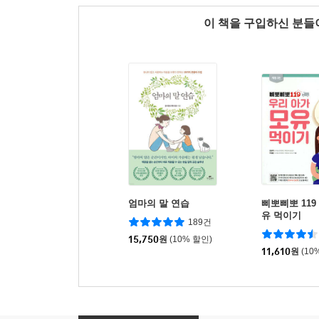
이 책을 구입하신 분
엄마의 말 연습
삐뽀삐뽀 119
유 먹이기
189건
15,750
원
(10% 할인)
11,610
원
(10