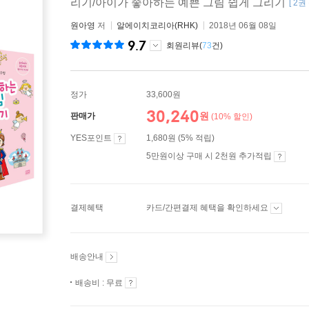
리기/아이가 좋아하는 예쁜 그림 쉽게 그리기
[ 2
원아영
저
알에이치코리아(RHK)
2018년 06월 08일
9.7
회원리뷰(
73
건)
정가
33,600원
30,240
원
판매가
(10% 할인)
YES포인트
1,680원 (5% 적립)
5만원이상 구매 시 2천원 추가적립
결제혜택
카드/간편결제 혜택을 확인하세요
배송안내
배송비 : 무료