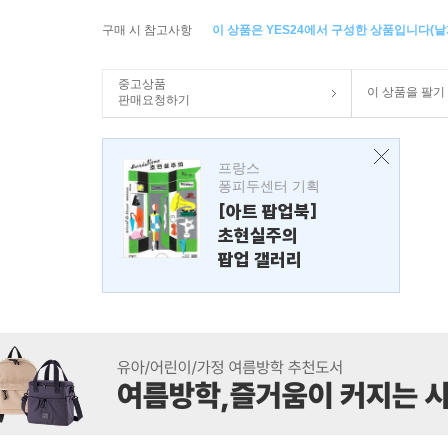
구매 시 참고사항
이 상품은 YES24에서 구성한 상품입니다(낱개
중고상품
이 상품을 팔기
판매요청하기
프랑스
퐁피두센터 기획
[아트 팝업북]
초현실주의
팝업 갤러리