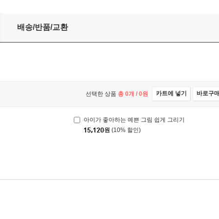
세트
배송/반품/교환
카트에 넣기
바로구
선택한 상품
총
0
개 /
0
원
아이가 좋아하는 예쁜 그림 쉽게 그리기
15,120
원
(10% 할인)