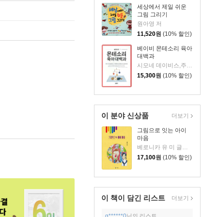
세상에서 제일 쉬운
그림 그리기
원아영 저
11,520
원
(10% 할인)
베이비 몬테소리 육아
대백과
시모네 데이비스,주니파 우조다이크 공저/조은경 역/정이비 감수
15,300
원
(10% 할인)
이 분야 신상품
더보기
그림으로 잇는 아이
마음
베로니카 유 미 글그림
17,100
원
(10% 할인)
이 책이 담긴
리스트
더보기
g******0
님의 리스트