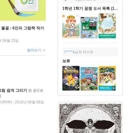
1학년 1학기 꿈잼 도서 목록 (1차)
 물결 : 6인의 그림책 작가
년 08월 23일
펼쳐보기
i*****a
님의 리스트
보류
그림 쉽게 그리기
한 권으로
업
(RHK)
2018년 06월 08일
|