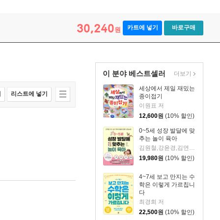
30,240
카트에 넣기
바로구매
원
이 분야 베스트셀러
더보기
세상에서 제일 재밌는
매
리스트에 넣기
종이접기
이원표 저
12,600
원
(10% 할인)
0~5세 성장 발달에 맞
추는 놀이 육아
김원철,강윤경,김연목,이지영 저/전선진 그림
19,980
원
(10% 할인)
4~7세 보고 만지는 수
학은 이렇게 가르칩니
다
최경희 저
22,500
원
(10% 할인)