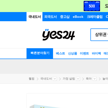
국내도서
외국도서
중고샵
eBook
크레마클럽
C
빠른분야찾기
베스트
신상품
이벤트
바이백
매
웰컴
국내도서
가정 살림
육아
놀이