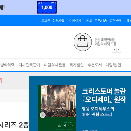
로그인
회원가입
마이페이지
카트
주문/배송
고객센터
Gl
름방학혜택
예사단독판매
이달의사은품
특가할인
추천도서
대량/법인
기
시리즈 2종 세트
아이가 좋아하는 멋진 그림 쉽게 그