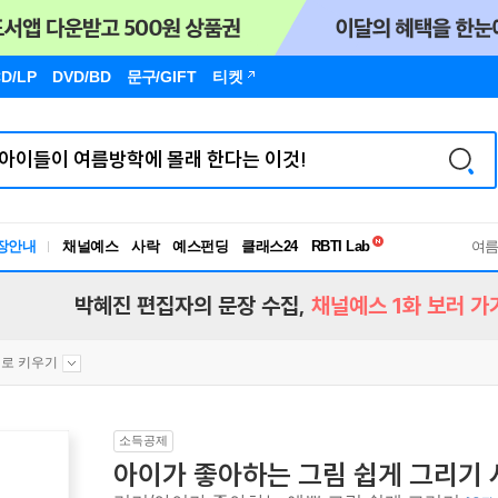
D/LP
DVD/BD
문구
/GIFT
티켓
독서유형검사
장안내
채널예스
사락
예스펀딩
클래스24
RBTI Lab
여
독서유형검사
박혜진 편집자의 문장 수집,
채널예스 1화 보러 가
로 키우기
소득공제
아이가 좋아하는 그림 쉽게 그리기 