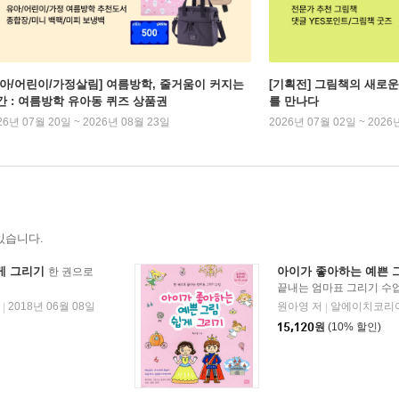
유아/어린이/가정살림] 여름방학, 줄거움이 커지는
[기획전] 그림책의 새로운
간 : 여름방학 유아동 퀴즈 상품권
를 만나다
26년 07월 20일 ~ 2026년 08월 23일
2026년 07월 02일 ~ 2026
있습니다.
게 그리기
아이가 좋아하는 예쁜 
한 권으로
끝내는 엄마표 그리기 수
2018년 06월 08일
원아영 저
알에이치코리아
|
|
15,120
원
(10% 할인)