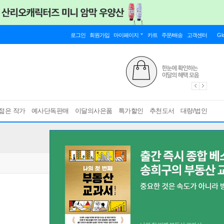
로그인
회원가입
마이페이지
카트
주문/배송
고객센터
Gl
젊은 작가
예사단독판매
이달의사은품
특가할인
추천도서
대량/법인