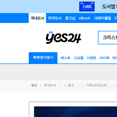
국내도서
외국도서
중고샵
eBook
크레마클럽
C
빠른분야찾기
베스트
신상품
이벤트
바이백
매
웰컴
국내도서
종교
기독교(개신교)