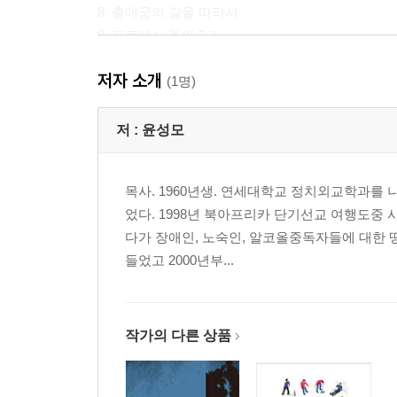
8. 출애굽의 길을 따라서·
9. 포로에서 돌아오라·
10. 거짓 자기로부터의 탈출·
저자 소개
11. 성인 아이에서 성인으로·
(1명)
12. 억압된 감정의 치유·
13. 진리가 너희를 자유케 하리라·
저 :
윤성모
14. 진짜 하나님 나라에서 살기·
목사. 1960년생. 연세대학교 정치외교학과를 
3부 함께 걷는 회복의 길
었다. 1998년 북아프리카 단기선교 여행도중 
15. 중독의 치유자 예수 그리스도·
다가 장애인, 노숙인, 알코올중독자들에 대한 
16. 유혹을 이기신 예수님·
들었고 2000년부...
17. 아버지와 아들의 복음·
18. 복음서에서 배우는 중독 치유의 실제·
19. 산상수훈을 따라서 .. 심령이 가난한 자여, 네가
20. 사도의 길을 따라서..성령에 이끌려 사는 삶·
작가의 다른 상품
21. 사랑하라·
22. 기도하라·