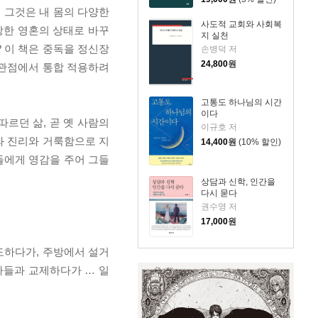
, 그것은 내 몸의 다양한
사도적 교회와 사회복
강한 영혼의 상태로 바꾸
지 실천
? 이 책은 중독을 정신장
손병덕 저
24,800
원
 관점에서 통합 적용하려
고통도 하나님의 시간
이다
르던 삶, 곧 옛 사람의
이규호 저
와 진리와 거룩함으로 지
14,400
원
(10% 할인)
들에게 영감을 주어 그들
상담과 신학, 인간을
다시 묻다
권수영 저
17,000
원
도하다가, 주방에서 설거
자들과 교제하다가 … 일