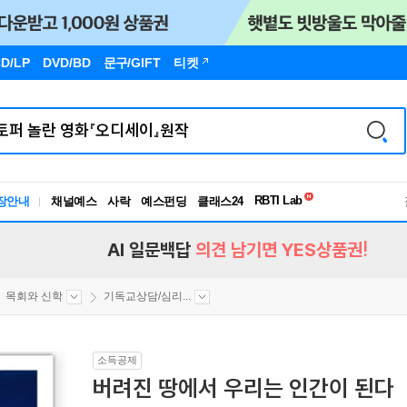
D/LP
DVD/BD
문구
/GIFT
티켓
독서유형검사
RBTI Lab
장안내
채널예스
사락
예스펀딩
클래스24
독서유형검사
AI 일문백답
의견 남기면 YES상품권!
목회와 신학
기독교상담/심리...
소득공제
버려진 땅에서 우리는 인간이 된다