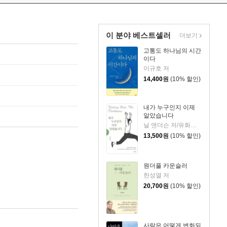
이 분야 베스트셀러
더보기
고통도 하나님의 시간
이다
이규호 저
14,400
원
(10% 할인)
내가 누구인지 이제
알았습니다
닐 앤더슨 저/유화자 역
13,500
원
(10% 할인)
원더풀 카운슬러
한성열 저
20,700
원
(10% 할인)
사람은 어떻게 변화되