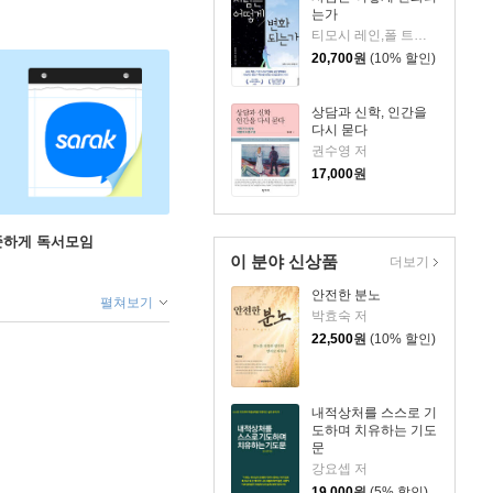
는가
티모시 레인,폴 트립 공저/김준수 등역/황규명 감수
20,700
원
(10% 할인)
상담과 신학, 인간을
다시 묻다
권수영 저
17,000
원
꾸준하게 독서모임
이 분야 신상품
더보기
안전한 분노
펼쳐보기
박효숙 저
22,500
원
(10% 할인)
내적상처를 스스로 기
도하며 치유하는 기도
문
강요셉 저
19,000
원
(5% 할인)