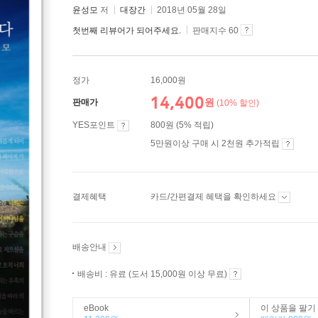
윤성모
저
대장간
2018년 05월 28일
첫번째 리뷰어가 되어주세요.
판매지수 60
정가
16,000원
14,400
원
판매가
(10% 할인)
YES포인트
800원 (5% 적립)
5만원이상 구매 시 2천원 추가적립
결제혜택
카드/간편결제 혜택을 확인하세요
배송안내
배송비 : 유료 (도서 15,000원 이상 무료)
eBook
이 상품을 팔기