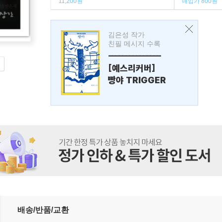
11,200원
매입가 800원
김은성 작가
친필 메시지 수록
---------------
[예스리커버]
빵야 TRIGGER
배송/반품/교환