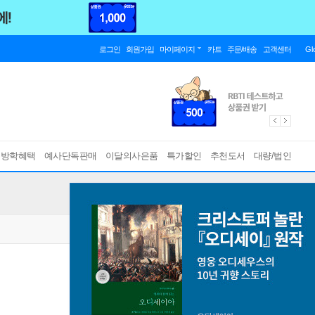
로그인
회원가입
마이페이지
카트
주문/배송
고객센터
Gl
름방학혜택
예사단독판매
이달의사은품
특가할인
추천도서
대량/법인