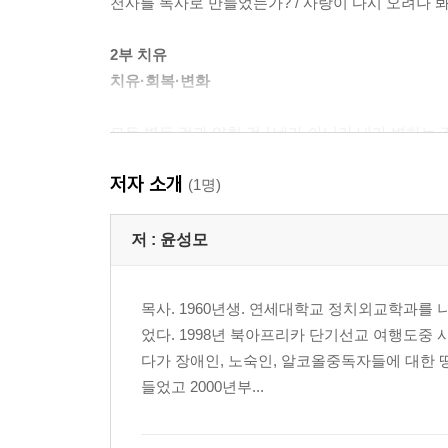
천사를 독사로 만들었는가? / 사랑이 다시 오려나 봐
2부 치유
치유·회복·변화
모든 병든 것과 약한 것 / 네가 아니라 내가 변하는 
/ 단주는 철학이다 / 돈, 단주의 장애물 / 무엇이 치
저자 소개
대한 갈망 / 살려는 의지 / 성인 아이 / 수다 떠는
(1명)
무엇인가? - 어버이날에 부쳐 / 영혼에 뿌려진 제초제
치료에 성공하는 사람들의 7가지 특징 / 코페르니쿠스
저 :
윤성모
죽을 수는 있다 / 자발성이 열쇠다 / 전문가에게 맡깁
‘틀리다’ / ‘만약에’ 와 ‘ 때문에’ / 벌너러빌러티 /
목사. 1960년생. 연세대학교 정치외교학과를 
었다. 1998년 북아프리카 단기선교 여행도중 
3부 공동체
다가 장애인, 노숙인, 알코올중독자들에 대한 
살아가는 이야기
들었고 2000년부...
거긴 가게 없나요? / 50대에게 희망을 / 그가 나의 
돋는 사랑 / 라헬이든 레아든 / 사랑하는 사람 떠나보