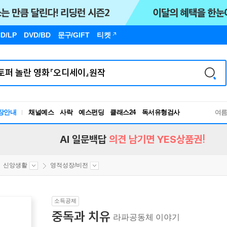
D/LP
DVD/BD
문구
/GIFT
티켓
장안내
채널예스
사락
예스펀딩
클래스24
독서유형검사
여
RBTI Lab
독서유형검사
AI 일문백답
의견 남기면 YES상품권!
신앙생활
영적성장/비전
소득공제
중독과 치유
라파공동체 이야기