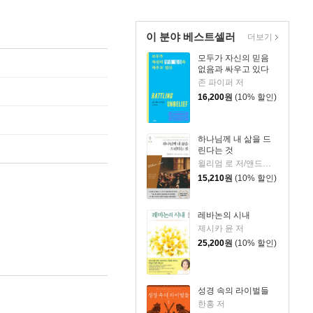
이 분야 베스트셀러
더보기
모두가 자신의 믿음
없음과 싸우고 있다
존 파이퍼 저
16,200
원
(10% 할인)
하나님께 내 삶을 드
린다는 것
윌리엄 로 저/앤드류 머레이 편/서문강 역
15,210
원
(10% 할인)
레바논의 시내
제시카 윤 저
25,200
원
(10% 할인)
성경 속의 라이벌들
한홍 저