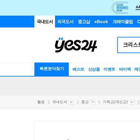
국내도서
외국도서
중고샵
eBook
크레마클럽
C
빠른분야찾기
베스트
신상품
이벤트
바이백
매
웰컴
국내도서
종교
기독교(개신교)