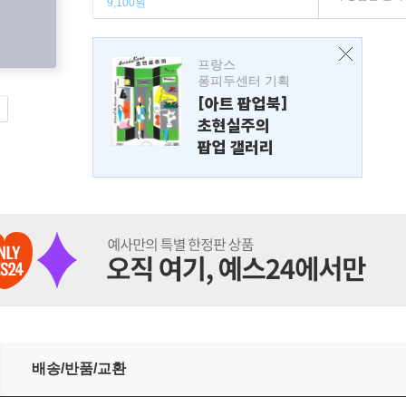
9,100원
프랑스
퐁피두센터 기획
[아트 팝업북]
초현실주의
팝업 갤러리
배송/반품/교환