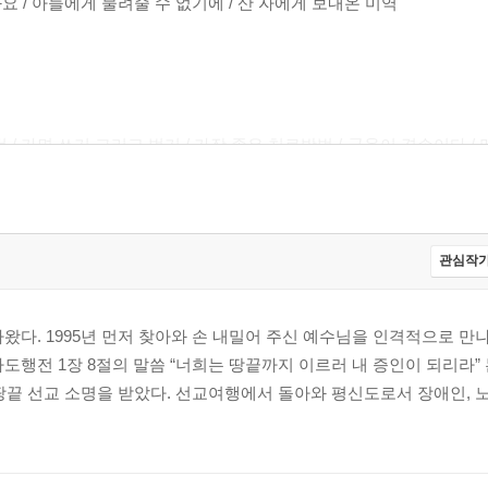
요 / 아들에게 물려줄 수 없기에 / 산 자에게 보내온 미역
것 / 가면 쓰기 그리고 벗기 / 가장 좋은 치료방법 / 굴욕이 겸손이다 
료인가? / 무의식의 치유 / 인생은 잔치다 / 카르페디움 / 봉사, 놀라
 남자들 / 시월의 승리자 / 놀이치료 / R리그의 심리학(1,2) / 연
 / 일출 감상 / 자기 사랑 자기 부인 / 투사, 그 가공할 파괴력 / 
적 전환 / 태풍 맞은 라파 / 어리숙한 문열이의 단주 / 굶어죽지는 
관심작가
니다 / 단주가 제일 쉬웠어요 / 씨앗에는 문제가 없다 / ‘누구나’ 와 
 축복, 양도할 수 없는 권리 / 아버지로 죽고 싶습니다 / 죽어야 낫는 병
나왔다. 1995년 먼저 찾아와 손 내밀어 주신 예수님을 인격적으로 만
사도행전 1장 8절의 말씀 “너희는 땅끝까지 이르러 내 증인이 되리라”
땅끝 선교 소명을 받았다. 선교여행에서 돌아와 평신도로서 장애인, 
이름을 불러 주었을 때 / 도둑 술 / 땡칠이 양육회의의 전말 / 라파의 
내기 / 살아남은 자의 슬픔과 기쁨 / 수료장 / 여섯 번째 아파트 / 너