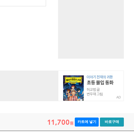
AD
11,700
카트에 넣기
바로구매
원