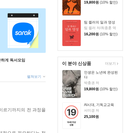
19,800
원
(10% 할인)
팀 켈러의 일과 영성
팀 켈러 저/최종훈 역
16,200
원
(10% 할인)
꾸준하게 독서모임
이 분야 신상품
더보기
인생은 노년에 완성된
펼쳐보기
다
박충권 저
19,800
원
(10% 할인)
AI시대, 기독교교육
 이르기까지의 전 과정을
서미경 저
25,100
원
절대적으로 필요하다는 점