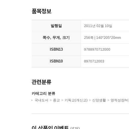
품목정보
발행일
2011년 02월 10일
쪽수, 무게, 크기
256쪽 | 140*205*20mm
ISBN13
9788970712000
ISBN10
8970712003
관련분류
카테고리 분류
국내도서
종교
기독교(개신교)
신앙생활
영적성장/
이 상품의 이벤트
(4개)