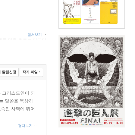
펼쳐보기
/ 맨틀 밑을 흐르는 마그마
운 치유의 능력 / 친밀감에
약함이 겸손이다 / 영성이란
차라리 유치하게 삽시다 /
않는다. 그러나 술 마시다
 알림신청
작가 파일
‘아무나’ / ‘다르다’ 와
나 그리스도인이 되
 는 말씀을 묵상하
노숙인 사역에 뛰어
영성 / 명절 풍경 / 닭살
펼쳐보기
 예수 믿냐? / 연탄 같은