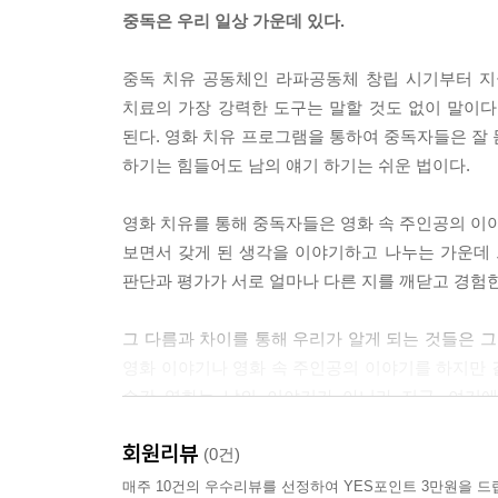
중독은 우리 일상 가운데 있다.
중독은 가족병이다. 가족 안에서 중독이 시작되었다
--- p.47
중독 치유 공동체인 라파공동체 창립 시기부터 지
치료의 가장 강력한 도구는 말할 것도 없이 말이다.
회복으로 가는 길은 결국 홀로 가는 길이라는 점이다
된다. 영화 치유 프로그램을 통하여 중독자들은 잘 
--- p.53
하기는 힘들어도 남의 얘기 하기는 쉬운 법이다.
남자가 사랑할 때
영화 치유를 통해 중독자들은 영화 속 주인공의 이야
보면서 갖게 된 생각을 이야기하고 나누는 가운데 
모든 중독자들 옆에는 반드시 동반중독자가 있다.
판단과 평가가 서로 얼마나 다른 지를 깨닫고 경험한
다. 동반중독자들도 중독자들과 같이 치료받아야 
--- p.70
그 다름과 차이를 통해 우리가 알게 되는 것들은 그
영화 이야기나 영화 속 주인공의 이야기를 하지만 
행복
순간 영화는 남의 이야기가 아니라 지금, 여기에
여기에서의 나의 문제, 우리의 문제를 해결하려고 
다시 시작할 수 있는 용기, 다시 시작할 수 있는 깨
회원리뷰
(0건)
재발자들은 “재발도 치료의 과정이다”라는 격려의 
이 책에는 모두 37편의 영화가 소개되고 있다. 1부
매주 10건의 우수리뷰를 선정하여 YES포인트 3만원을 드
경험이 되고 가르침이 되어서 더 이상 재발하지 않