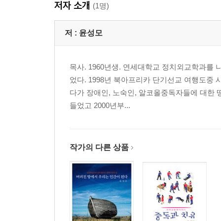
저자 소개
9. 셰임 성중독자 남매의 스산한 슬픔
(1명)
10. 태양은 없다 루저 청년들에게도 내일은 있는가?
11. 알렉산더 정복중독자 알렉산더 이야기
저 :
윤성모
12. 똥파리 치료와 회복의 패러독스)
13. 투더본 현실을 직면하고 숨지 않는 용기
목사. 1960년생. 연세대학교 정치외교학과를 
14. 쇼퍼홀릭 중독과 시대정신(?)
었다. 1998년 북아프리카 단기선교 여행도중 
다가 장애인, 노숙인, 알코올중독자들에 대한 
III. 치료적 함의를 가진 영화
들었고 2000년부...
15. 와일드 상실 너머에 있는 다시 시작할 수 있는 
16. 길버트 그레이프 어쩔 수 없는 것들에 대하여
17. 뷰티풀 마인드 중독 치료의 가장 강력한 도구 
작가의 다른 상품
18. 굿윌 헌팅 그건 네 잘못이 아니야
19. 키드 어린 시절 트라우마와 어른의 삶
20. 마담 프루스트의 비밀정원 네 인생을 살라
21. 가족의 탄생 역기능 가정, 방랑중독에 대하여