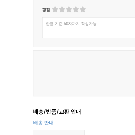
지, 그 자신조차 모를 정도까지 나아간다.
평점
--- p.109
한글 기준 50자까지 작성가능
태양은 없다
아무리 깊은 중독의 늪에 빠졌다할지라도 건져올릴 수
고 그 옆에 있는 이들은 이러한 순간이 올 때까지 
충분하다.
--- p.122
알렉산더
영화 중간중간 알렉산더는 부하들과, 특히 연인이
가고 싶어 하지만 나는 돌아갈 고향이 없다고. 그리
배송/반품/교환 안내
모든 중독자들은 집이 있으나 집이 없고, 고향이 있
이다 - 이 없는 것이다.
배송 안내
--- p.128