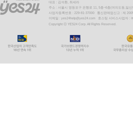
대표 : 김석환, 최세라
사랑 많은 가정에서 중독이 배태될 리 없고, 약자에
주소 : 서울시 영등포구 은행로 11, 5층~6층(여의도동,일신
중독은 너와 나의 문제이면서 우리와 국가, 사회의 
사업자등록번호 : 229-81-37000 통신판매업신고 : 제 200
이메일 : yes24help@yes24.com 호스팅 서비스사업자 :
Copyright ⓒ YES24 Corp. All Rights Reserved.
--- p.236