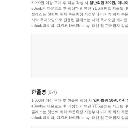
3,000원 이상 구매 후 리뷰 작성 시
일반회원 300원, 마니아
21편의 영화가 자세히 소개되고 있으며 부록으로 
--- p.84
eBook은 다운로드 후 작성한 리뷰만 YES포인트 지급됩니
의도적으로 중독에 대해서 말하거나 치유의 길을 제
클래스는 첫번째 회차 주문확정 시점부터 마지막 회차 주문
내면의 문제로 바라보고 중독이 그의 문제일 뿐만
사락 독서모임으로 진행된 클래스는 사락 독서모임 게시판
힐빌리의 노래
생각하게 하고 돌아보게 한다. 그리고 함께 고민하게
eBook 페이백, CD/LP, DVD/Blu-ray, 패션 및 판매금
역기능적 가정에서 성장한 밴스가 중독자가 되지 않을 
한 사람’은 가족 중에 있을 수도 있고, 가족 밖에 있
--- p.89
레퀴엠
마약중독은 인간을 더 이상 인간이지 않게 한다. 인
라가 된다.
한줄평
(0건)
--- p.102
1,000원 이상 구매 후 한줄평 작성 시
일반회원 50원, 마니
eBook은 다운로드 후 작성한 리뷰만 YES포인트 지급됩니
셰임
클래스는 첫번째 회차 주문확정 시점부터 마지막 회차 주문
eBook 페이백, CD/LP, DVD/Blu-ray, 패션 및 판매금
그것이 중독의 마음이다. 모든 중독자들은 겉과 속