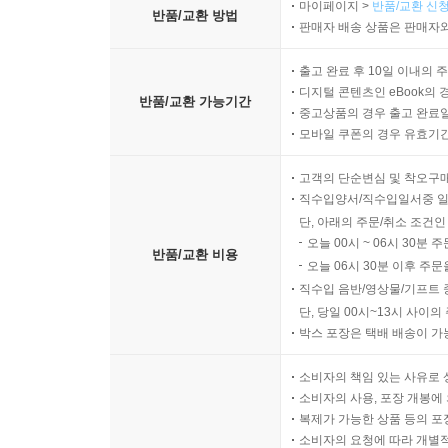
마이페이지 >
반품/교환 신청
반품/교환 방법
판매자 배송 상품은 판매자와
자기를 성찰한다는 것은 자기 자신을 직면하는 것이
자기 자신을 만난다.
출고 완료 후 10일 이내의 
--- p.168
디지털 콘텐츠인 eBook의 
반품/교환 가능기간
중고상품의 경우 출고 완료일
중독의 치유는 감정의 치유이자 기억의 치유이다. 셰
모바일 쿠폰의 경우 유효기간(
께 길을 걷는 것이다. 걷고 또 걸으며 육체가 한계
고객의 단순변심 및 착오구
유익이다. 묻어두었던 기억들은 생생하게 재현된다. 
직수입양서/직수입일서중 일
그의 모든 기억들과 화해한다. 또한 그 기억 속에 
단, 아래의 주문/취소 조건인
이 짓을 왜 하고 있는 거지? 그리고 스스로 답을 얻
오늘 00시 ~ 06시 30분 
반품/교환 비용
--- p.171
오늘 06시 30분 이후 주문
직수입 음반/영상물/기프트 
단, 당일 00시~13시 사이
굿 윌 헌팅
박스 포장은 택배 배송이 가
좋은 상담은 마음을 열게 하는 상담이요, 그러한 변
소비자의 책임 있는 사유로 
해 정직하게 개방한다. 선택하게 하되 강요하지 않는다
소비자의 사용, 포장 개봉에 
해 상담하고 있는 것이다.
복제가 가능한 상품 등의 포장을 
소비자의 요청에 따라 개별
--- p.198