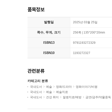
품목정보
발행일
2025년 03월 25일
쪽수, 무게, 크기
256쪽 | 135*200*20mm
ISBN13
9791193272329
ISBN10
1193272327
관련분류
카테고리 분류
국내도서
예술
영화/드라마
영화이야기/비평
국내도서
예술
예술치료
국내도서
건강 취미
질병치료/예방
금연/금주/약물중독