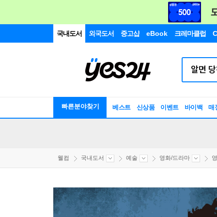
국내도서
외국도서
중고샵
eBook
크레마클럽
C
빠른분야찾기
베스트
신상품
이벤트
바이백
매
웰컴
국내도서
예술
영화/드라마
영