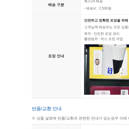
예스24 배송
배송 구분
배송비 : 2,500원
똥파리
안전하고 정확한 포장을 위해 
중독을 치유하는 과정에서 빛나는 순간의 하나는 
고객님께 배송되는 모든 상품을
어린아이가 되었다. 그 자신이 애써 지워버리려 했
목적 : 안전한 포장 관리
촬영범위 : 박스 포장 작업
기를 있는 그대로 받아주는 연희 앞에서 그는 더이상
--- p.140
포장 안내
쇼퍼홀릭
사랑이 중독 치유의 핵심이듯이 건강하고 성숙한 사회
랑으로 하나 되는 대동사회가 열린다. 거기서 중독
데 실현하는 사회는 공정과 정의가 살아 있는 사회가
문제임을 직시하자.
--- p.163
반품/교환 안내
※ 상품 설명에 반품/교환과 관련한 안내가 있는경우 아래 
와일드