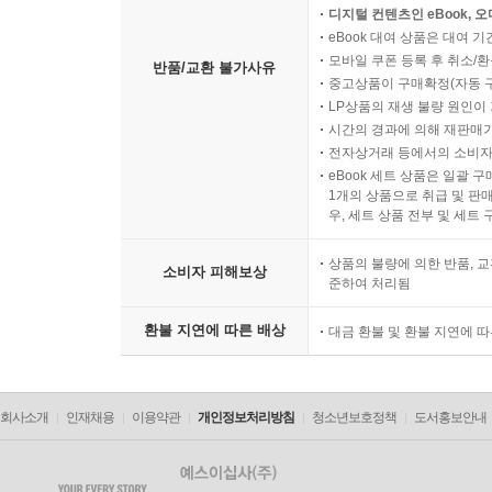
디지털 컨텐츠인 eBook, 
eBook 대여 상품은 대여 기
마담 프루스트의 비밀정원
모바일 쿠폰 등록 후 취소/환
반품/교환 불가사유
중고상품이 구매확정(자동 
LP상품의 재생 불량 원인이 기
네 인생 네가 결정해서 네 맘대로 해서 중독자가 
시간의 경과에 의해 재판매가
다는 사실을 의미하는 것이다. 모든 중독자들은 10
전자상거래 등에서의 소비자
자들이 원망을 마음속 깊이 품고 다니는 이유 중의
eBook 세트 상품은 일괄 
1개의 상품으로 취급 및 판매
다. 이런 점이 중독 치료의 어려움을 가중시킨다. 
우, 세트 상품 전부 및 세트
럼 폴과 같이 과거의 상처 속에, 그것도 자기의 의
하는 것이 성립될 수 없음과 같다. 때때로 인류에게
상품의 불량에 의한 반품, 교
소비자 피해보상
--- p.222
준하여 처리됨
환불 지연에 따른 배상
대금 환불 및 환불 지연에 
가족의 탄생
대문을 사이에 두고 가족인 것과 가족이 아닌 것이 
회사소개
인재채용
이용약관
개인정보처리방침
청소년보호정책
도서홍보안내
눈 가족 형철은 문밖으로 내팽겨지고 피 한 방울 나
--- p.232