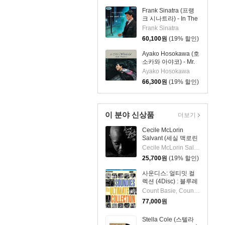
Frank Sinatra (프랭
크 시나트라) - In The
Wee Small Hours
Frank Sinatra
[LP]
60,100
원
(19% 할인)
Ayako Hosokawa (호
소카와 아야코) - Mr.
Wonderful - three
Ayako Hosokawa
blind mice [LP]
66,300
원
(19% 할인)
이 분야 신상품
더보기
Cecile McLorin
Salvant (세실 맥로린
살반트) - With Every
Cecile McLorin Salvant
Breath I Take
25,700
원
(19% 할인)
사운디스: 얼티밋 컬
렉션 (4Disc) : 블루레
이
Count Basie, Count Basie & Joe Turner, Cab Calloway, Nat King Cole, Doris Day & Pat Boone, Doris Day, Duke Ellington, Du
77,000
원
Stella Cole (스텔라