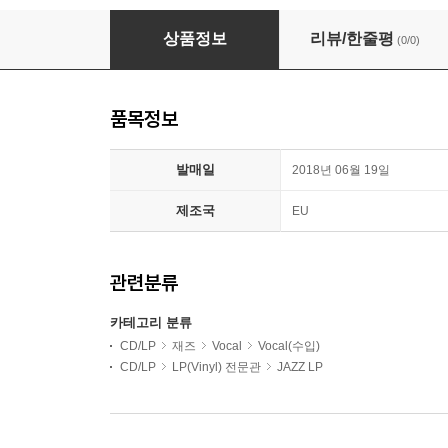
Ella Fitzgerald (엘라 피츠제럴드) - The Hits [L
상품정보
리뷰/한줄평
(0/0)
품목정보
발매일
2018년 06월 19일
제조국
EU
관련분류
카테고리 분류
CD/LP
재즈
Vocal
Vocal(수입)
CD/LP
LP(Vinyl) 전문관
JAZZ LP