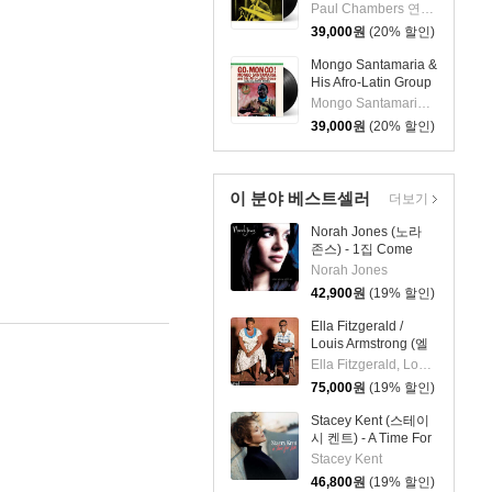
임버스 & 존 콜트레
Paul Chambers 연주 외 1명
인) - A Jazz
39,000
원
(20% 할인)
Delegation From the
East: Chamber's
Mongo Santamaria &
Music [LP]
His Afro-Latin Group
(몽고 산타마리아 &
Mongo Santamaria 연주
히스 아프로 라틴 그
39,000
원
(20% 할인)
룹) - Go Mongo!
(Feat. Chick Corea)
[LP]
이 분야 베스트셀러
더보기
Norah Jones (노라
존스) - 1집 Come
Away With Me (20th
Norah Jones
Anniversary)[LP]
42,900
원
(19% 할인)
Ella Fitzgerald /
Louis Armstrong (엘
라 피츠제랄드, 루이
Ella Fitzgerald, Louis Armstrong
암스트롱) - Ella And
75,000
원
(19% 할인)
Louis [LP]
Stacey Kent (스테이
시 켄트) - A Time For
Love [LP]
Stacey Kent
46,800
원
(19% 할인)