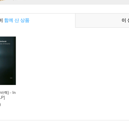
들이
함께 산 상품
이
바렉) - In
LP]
)