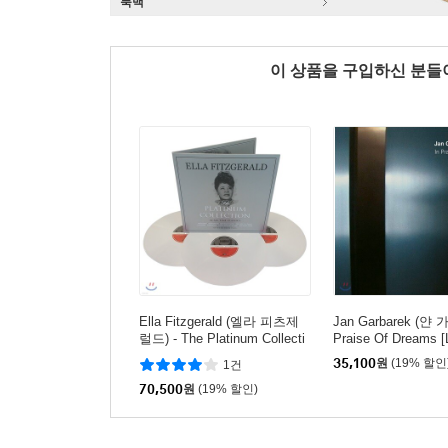
룩백
이 상품을 구입하신 분
Ella Fitzgerald (엘라 피츠제
Jan Garbarek (얀 가
럴드) - The Platinum Collecti
Praise Of Dreams [
on [화이트 컬러 3LP]
35,100
원
(19% 할인
1건
70,500
원
(19% 할인)