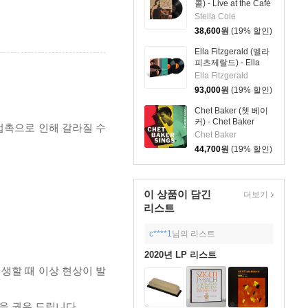
콜) - Live at the Café
Carlyle [LP]
Stella Cole
38,600
원
(19% 할인)
Ella Fitzgerald (엘라
피츠제랄드) - Ella
Fitzgerald Sings The
Ella Fitzgerald
Cole Porter Song
93,000
원
(19% 할인)
Book [2LP]
Chet Baker (쳇 베이
커) - Chet Baker
 접촉으로 인해 갈라질 수
Sings
Chet Baker
44,700
원
(19% 할인)
이 상품이 담긴
더보기
리스트
c****1
님의 리스트
2020년 LP 리스트
재생할 때 이상 현상이 발
을 권유 드립니다.