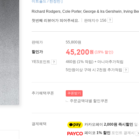
이트폴드 / 한정반 ]
Richard Rodgers
,
Cole Porter
,
George & Ira Gershwin
,
Irving Ber
첫번째 리뷰어가 되어주세요.
판매지수 156
판매가
55,800원
45,200
원
할인가
(19% 할인)
YES포인트
460원 (1% 적립) + 마니아추가적립
5만원이상 구매 시 2천원 추가적립
추가혜택쿠폰
쿠폰받기
주문금액대별 할인쿠폰
결제혜택
카카오페이
2,000원 즉시할인
일
페이코
1% 할인
포인트 결제시