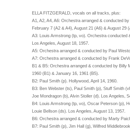
ELLA FITZGERALD, vocals on all tracks, plus:
A1, A2, A4, A6: Orchestra arranged & conducted b
February 7 (A2 & A4), August 21 (A6) & August 29 (
A3: Louis Armstrong (tp, vo). Orchestra conducted 
Los Angeles, August 18, 1957.
A5: Orchestra arranged & conducted by Paul Westo
A7: Orchestra arranged & conducted by Frank DeVol
B1 & B5: Orchestra arranged & conducted by Billy 
1960 (B1) & January 16, 1961 (B5).
B2: Paul Smith (p). Hollywood, April 14, 1960.
B3: Ben Webster (ts), Paul Smith (p), Stuff Smith (v
Joe Mondragon (b), Alvin Stoller (d). Los Angeles, 
B4: Louis Armstrong (tp, vo), Oscar Peterson (p), He
Louie Bellson (ds). Los Angeles, August 13, 1957.
B6: Orchestra arranged & conducted by Marty Paich
B7: Paul Smith (p), Jim Hall (g), Wilfred Middlebroo