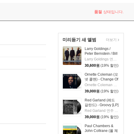
품절
상태입니다.
미리듣기 새 앨범
더보기
Larry Goldings /
Peter Bernstein / Bill
Stewart (래리 골딩스
Larry Goldings 연주 외 2명
/ 피터 번스타인 / 빌
30,600
원
(19% 할인)
스튜어트) - Rhombus
Ornette Coleman (오
넷 콜맨) - Change Of
The Century [LP]
Ornette Coleman 연주
39,000
원
(19% 할인)
Red Garland (레드
갈란드) - Groovy [LP]
Red Garland 연주 외 2명
39,000
원
(19% 할인)
Paul Chambers &
John Coltrane (폴 체