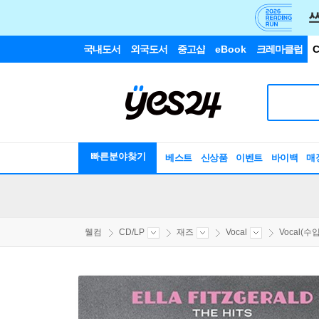
국내도서
외국도서
중고샵
eBook
크레마클럽
C
빠른분야찾기
베스트
신상품
이벤트
바이백
매
웰컴
CD/LP
재즈
Vocal
Vocal(수입