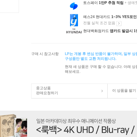
토스페이
1만P 추첨 적립
+ 생애
예스24 현대카드
1~3% YES포
전월 실적 조건 없음
현대백화점카드
앱카드 발급시 1
구매 시 참고사항
LP는 개봉 후 변심 반품이 불가하며, 일부 
구성품만 별도 교환 처리됩니다.
현재 새 상품은 구매 할 수 없습니다. 아래 
해보세요.
중고상품
이 상품을 팔기
판매요청하기