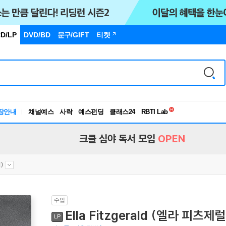
D/LP
DVD/BD
문구
/GIFT
티켓
독서유형검사
장안내
채널예스
사락
예스펀딩
클래스24
RBTI Lab
독서유형검사
크클 심야 독서 모임
OPEN
)
수입
Ella Fitzgerald (엘라 피츠제럴드
LP