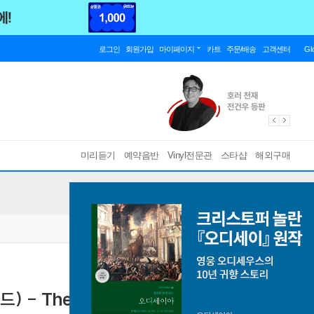
로그인
회원가입
마이페이지
카트
주문/배송
고객센터
Gl
미리듣기
예약음반
Vinyl전문관
스타샵
해외구매
) - The Hits [LP]
Collector’s Editions
[ 180g / 게