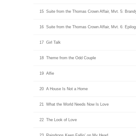
15
Suite from the Thomas Crown Affair, Mvt. 5: Brand
16
Suite from the Thomas Crown Affair, Mvt. 6: Epilo
17
Girl Talk
18
Theme from the Odd Couple
19
Alfie
20
A House Is Not a Home
21
What the World Needs Now Is Love
22
The Look of Love
23
Raindrops Keep Fallin’ on My Head