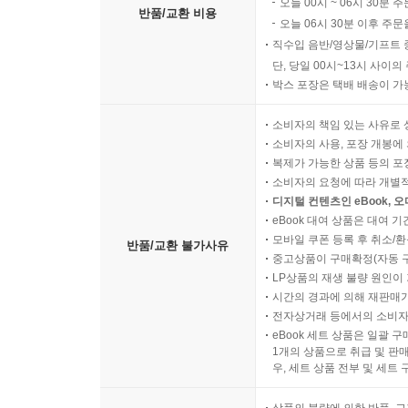
오늘 00시 ~ 06시 30분 
반품/교환 비용
오늘 06시 30분 이후 주문
직수입 음반/영상물/기프트 
단, 당일 00시~13시 사이
박스 포장은 택배 배송이 가
소비자의 책임 있는 사유로 
소비자의 사용, 포장 개봉에 
복제가 가능한 상품 등의 포장을 
소비자의 요청에 따라 개별
디지털 컨텐츠인 eBook, 
eBook 대여 상품은 대여 기
모바일 쿠폰 등록 후 취소/환
반품/교환 불가사유
중고상품이 구매확정(자동 
LP상품의 재생 불량 원인이 기
시간의 경과에 의해 재판매가
전자상거래 등에서의 소비자
eBook 세트 상품은 일괄 
1개의 상품으로 취급 및 판매
우, 세트 상품 전부 및 세트