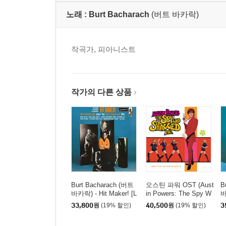
노래 :
Burt Bacharach
(버트 바카락)
작곡가, 피아니스트
작가의 다른 상품
Burt Bacharach (버트
오스틴 파워 OST (Aust
B
바카락) - Hit Maker! [L
in Powers: The Spy W
바
P]
ho Shagged Me) [컬러
P
33,800
원
(19% 할인)
40,500
원
(19% 할인)
3
LP]