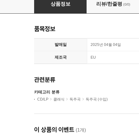
Pinewood Saxophone Quartet 할리우드를 위한 경
상품정보
리뷰/한줄평
(0/0)
품목정보
발매일
2025년 04월 04일
제조국
EU
관련분류
카테고리 분류
CD/LP
클래식
독주곡
독주곡 (수입)
이 상품의 이벤트
(1개)