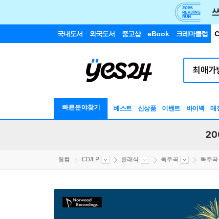
국내도서
외국도서
중고샵
eBook
크레마클럽
C
빠른분야찾기
베스트
신상품
이벤트
바이백
매
20
웰컴
CD/LP
클래식
독주곡
독주곡 