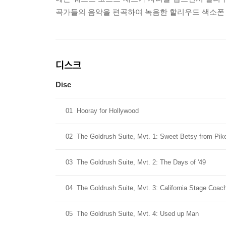
곡가들의 음악을 편곡하여 녹음한 할리우드 색소폰
디스크
Disc
01
Hooray for Hollywood
02
The Goldrush Suite, Mvt. 1: Sweet Betsy from Pik
03
The Goldrush Suite, Mvt. 2: The Days of '49
04
The Goldrush Suite, Mvt. 3: California Stage Coac
05
The Goldrush Suite, Mvt. 4: Used up Man