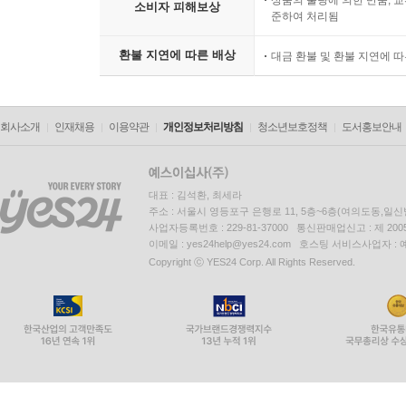
상품의 불량에 의한 반품, 교
소비자 피해보상
준하여 처리됨
환불 지연에 따른 배상
대금 환불 및 환불 지연에 
회사소개
인재채용
이용약관
개인정보처리방침
청소년보호정책
도서홍보안내
대표 : 김석환, 최세라
주소 : 서울시 영등포구 은행로 11, 5층~6층(여의도동,일신
사업자등록번호 : 229-81-37000 통신판매업신고 : 제 200
이메일 : yes24help@yes24.com 호스팅 서비스사업자 :
Copyright ⓒ YES24 Corp. All Rights Reserved.