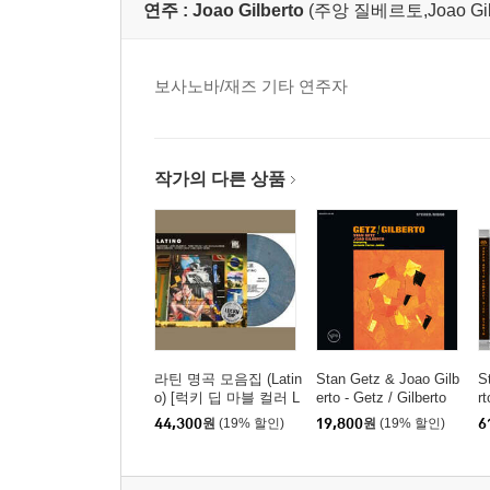
연주 :
Joao Gilberto
(주앙 질베르토,Joao Gilber
보사노바/재즈 기타 연주자
작가의 다른 상품
라틴 명곡 모음집 (Latin
Stan Getz & Joao Gilb
S
o) [럭키 딥 마블 컬러 L
erto - Getz / Gilberto
r
P]
(스탄 게츠 & 조앙 질베
질
44,300
원
(19% 할인)
19,800
원
(19% 할인)
6
르토)
e