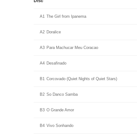
Disc
A1
The Girl from Ipanema
A2
Doralice
A3
Para Machucar Meu Coracao
A4
Desafinado
B1
Corcovado (Quiet Nights of Quiet Stars)
B2
So Danco Samba
B3
O Grande Amor
B4
Vivo Sonhando