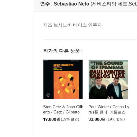
연주 :
Sebastiao Neto
(세바스티앙 네토,Sebastia
재즈 보사노바 베이스 연주자
작가의 다른 상품
Stan Getz & Joao Gilb
Paul Winter / Carlos Ly
erto - Getz / Gilberto
ra (폴 윈터, 카를로스
(스탄 게츠 & 조앙 질베
리라) - The Sound Of I
19,800
원
(19% 할인)
33,800
원
(19% 할인)
르토)
panema [LP]