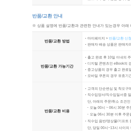
반품/교환 안내
※ 상품 설명에 반품/교환과 관련한 안내가 있는경우 아래 
마이페이지 >
반품/교환 신청
반품/교환 방법
판매자 배송 상품은 판매자와
출고 완료 후 10일 이내의 
디지털 콘텐츠인 eBook의 
반품/교환 가능기간
중고상품의 경우 출고 완료일
모바일 쿠폰의 경우 유효기간(
고객의 단순변심 및 착오구
직수입양서/직수입일서중 일
단, 아래의 주문/취소 조건인
오늘 00시 ~ 06시 30분 
반품/교환 비용
오늘 06시 30분 이후 주문
직수입 음반/영상물/기프트 
단, 당일 00시~13시 사이