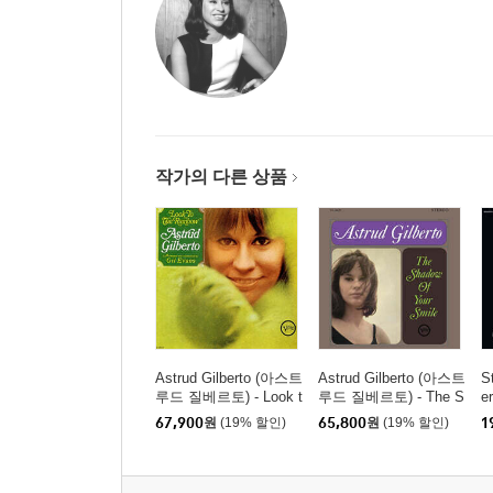
작가의 다른 상품
Astrud Gilberto (아스트
Astrud Gilberto (아스트
S
루드 질베르토) - Look t
루드 질베르토) - The S
er
o the rainbow [SACD H
hadow of Your Smile [L
(
67,900
원
(19% 할인)
65,800
원
(19% 할인)
1
ybrid]
P]
르