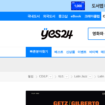
국내도서
외국도서
중고샵
eBook
크레마클럽
C
빠른분야찾기
베스트
신상품
이벤트
바이백
매
웰컴
CD/LP
재즈
Latin Jazz
Latin