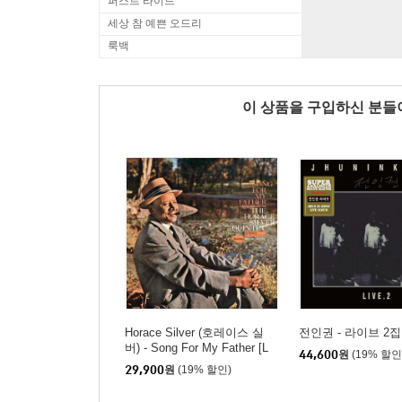
퍼스트 라이드
세상 참 예쁜 오드리
룩백
이 상품을 구입하신 분
Horace Silver (호레이스 실
전인권 - 라이브 2집 
버) - Song For My Father [L
44,600
원
(19% 할인
P]
29,900
원
(19% 할인)