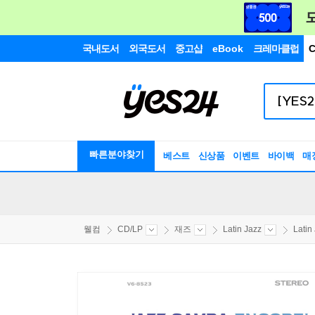
국내도서
외국도서
중고샵
eBook
크레마클럽
C
빠른분야찾기
베스트
신상품
이벤트
바이백
매
웰컴
CD/LP
재즈
Latin Jazz
Latin