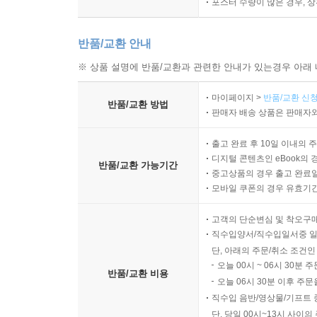
포스터 수량이 많은 경우, 
반품/교환 안내
※ 상품 설명에 반품/교환과 관련한 안내가 있는경우 아래 
마이페이지 >
반품/교환 신청
반품/교환 방법
판매자 배송 상품은 판매자와
출고 완료 후 10일 이내의 
디지털 콘텐츠인 eBook의 
반품/교환 가능기간
중고상품의 경우 출고 완료일
모바일 쿠폰의 경우 유효기간(
고객의 단순변심 및 착오구
직수입양서/직수입일서중 일
단, 아래의 주문/취소 조건인
오늘 00시 ~ 06시 30분 
반품/교환 비용
오늘 06시 30분 이후 주문
직수입 음반/영상물/기프트 
단, 당일 00시~13시 사이