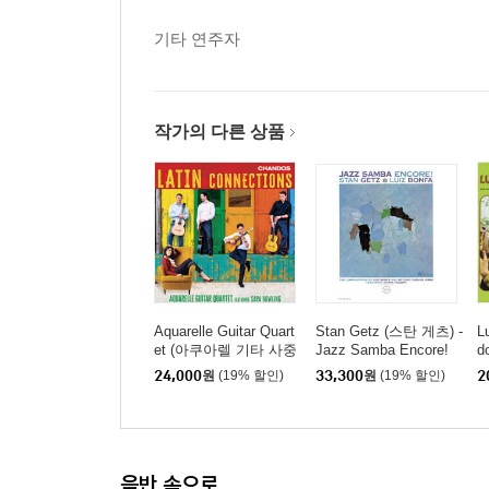
기타 연주자
작가의 다른 상품
Aquarelle Guitar Quart
Stan Getz (스탄 게츠) -
L
et (아쿠아렐 기타 사중
Jazz Samba Encore!
d
주단) - 라틴 커넥션 (La
아
24,000
원
(19% 할인)
33,300
원
(19% 할인)
2
tin Connections)
음반 속으로