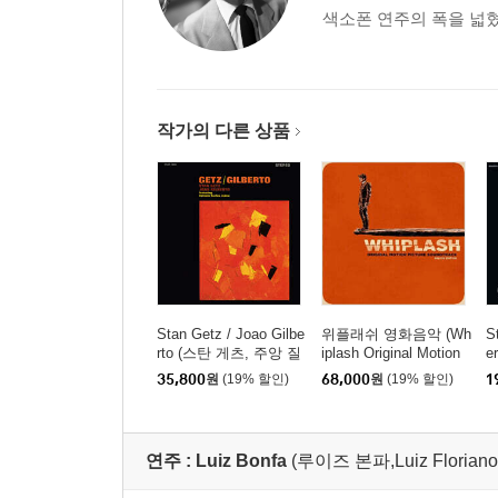
색소폰 연주의 폭을 넓혔다
작가의 다른 상품
Stan Getz / Joao Gilbe
위플래쉬 영화음악 (Wh
S
rto (스탄 게츠, 주앙 질
iplash Original Motion
er
베르토) - Getz / Gilbert
Picture Soundtrack) [2
(
35,800
원
(19% 할인)
68,000
원
(19% 할인)
1
o [클리어 탠저린 컬러
LP]
르
LP]
연주 :
Luiz Bonfa
(루이즈 본파,Luiz Floriano