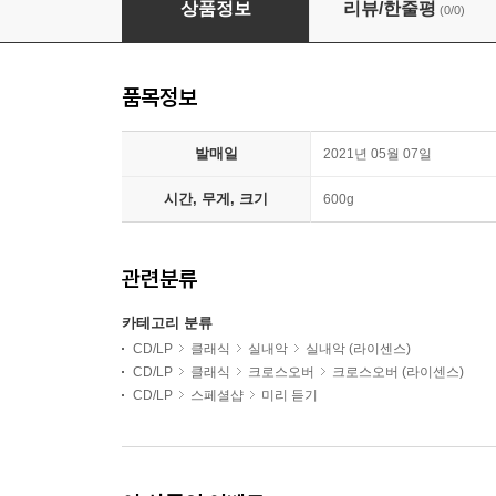
상품정보
리뷰/한줄평
(0/0)
품목정보
발매일
2021년 05월 07일
시간, 무게, 크기
600g
관련분류
카테고리 분류
CD/LP
클래식
실내악
실내악 (라이센스)
CD/LP
클래식
크로스오버
크로스오버 (라이센스)
CD/LP
스페셜샵
미리 듣기