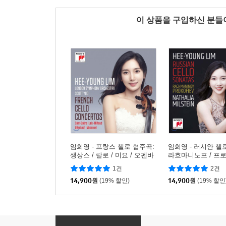
이 상품을 구입하신 분
임희영 - 프랑스 첼로 협주곡:
임희영 - 러시안 첼
생상스 / 랄로 / 미요 / 오펜바
라흐마니노프 / 프
흐 / 마스네 (French Cello Co
(Russian Cello Son
1건
2건
ncertos)
14,900
원
(19% 할인)
14,900
원
(19% 할인
임희영 - 첼로로 연주하는 크로스오버 작품집 (As T