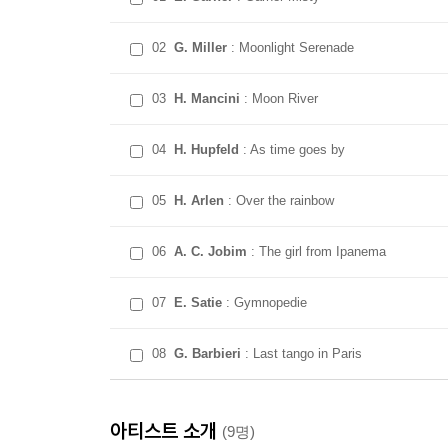
02
G. Miller
: Moonlight Serenade
03
H. Mancini
: Moon River
04
H. Hupfeld
: As time goes by
05
H. Arlen
: Over the rainbow
06
A. C. Jobim
: The girl from Ipanema
07
E. Satie
: Gymnopedie
08
G. Barbieri
: Last tango in Paris
아티스트 소개
(9명)