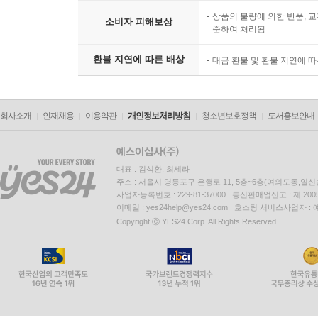
상품의 불량에 의한 반품, 교
소비자 피해보상
준하여 처리됨
환불 지연에 따른 배상
대금 환불 및 환불 지연에 
회사소개
인재채용
이용약관
개인정보처리방침
청소년보호정책
도서홍보안내
대표 : 김석환, 최세라
주소 : 서울시 영등포구 은행로 11, 5층~6층(여의도동,일신
사업자등록번호 : 229-81-37000 통신판매업신고 : 제 200
이메일 : yes24help@yes24.com 호스팅 서비스사업자 :
Copyright ⓒ YES24 Corp. All Rights Reserved.