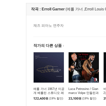
작곡 :
Erroll Garner
(에롤 가너 ,Erroll Louis 
재즈 피아노 연주자
작가의 다른 상품
에롤 가너 1967년 미공
Luca Petrosino / Gian
개 베를린 스튜디오 레
marco Volpe 만돌린과
2
코딩 (Erroll Garner The
기타의 이중주로 연주
칼
122,400
원
(19% 할인)
22,100
원
(19% 할인)
2
Unreleased Berlin Stud
하는 18세기 클래식과
A
io Recording 1967) [L
20세기 재즈 음악 - 바