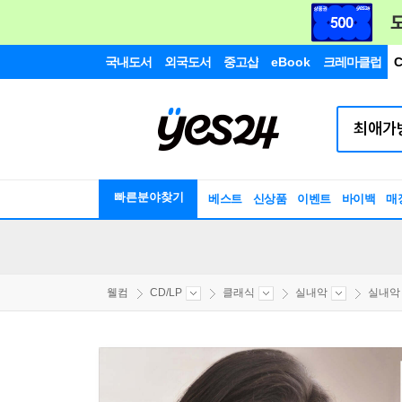
국내도서
외국도서
중고샵
eBook
크레마클럽
C
빠른분야찾기
베스트
신상품
이벤트
바이백
매
웰컴
CD/LP
클래식
실내악
실내악 