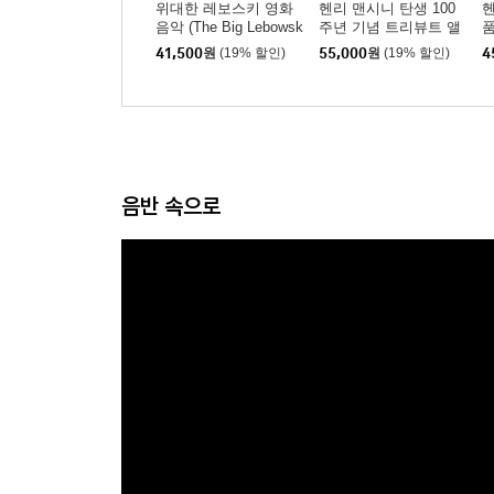
위대한 레보스키 영화
헨리 맨시니 탄생 100
헨
음악 (The Big Lebowsk
주년 기념 트리뷰트 앨
품
i - Original Motion Pict
범 (Henry Mancini The
ss
41,500
원
(19% 할인)
55,000
원
(19% 할인)
4
ure Soundtrack) [골드
100th Sessions: Henry
컬러 LP]
Has Company) [핑크
컬러 LP]
음반 속으로