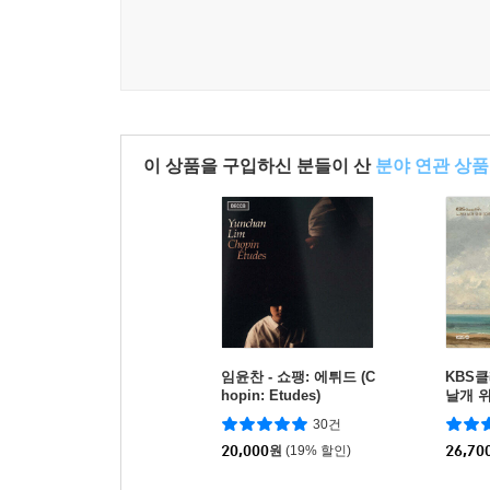
이 상품을 구입하신 분들이 산
분야 연관 상품
임윤찬 - 쇼팽: 에튀드 (C
KBS클
hopin: Etudes)
날개 위
음반 -
30건
마음 
20,000
원
(19% 할인)
26,70