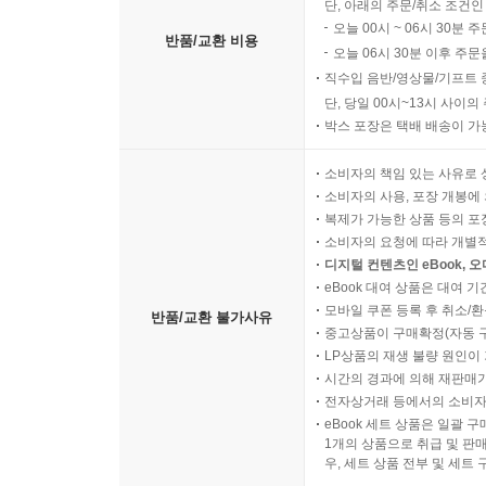
단, 아래의 주문/취소 조건인
오늘 00시 ~ 06시 30분 
반품/교환 비용
오늘 06시 30분 이후 주문
직수입 음반/영상물/기프트 
단, 당일 00시~13시 사이
박스 포장은 택배 배송이 가
소비자의 책임 있는 사유로 
소비자의 사용, 포장 개봉에 
복제가 가능한 상품 등의 포장을 
소비자의 요청에 따라 개별
디지털 컨텐츠인 eBook, 
eBook 대여 상품은 대여 기
모바일 쿠폰 등록 후 취소/환
반품/교환 불가사유
중고상품이 구매확정(자동 
LP상품의 재생 불량 원인이 기
시간의 경과에 의해 재판매가
전자상거래 등에서의 소비자
eBook 세트 상품은 일괄 
1개의 상품으로 취급 및 판매
우, 세트 상품 전부 및 세트