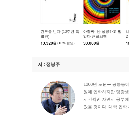
건투를 빈다 (10주년 특
아뿔싸, 난 성공하고 말
별판)
았다 큰글씨책
2
13,320
원
(10% 할인)
33,000
원
1
저 :
정봉주
1960년 노원구 공릉동
원에 입학하지만 명랑생활
시간씩만 자면서 공부에 
갔을 것이다. 대학 입학