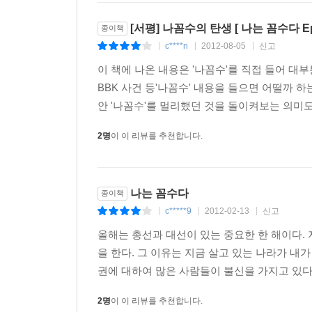
시사평론가인 목사 아들. 한때 존재감에서 ‘시끄러
[서평] 나꼼수의 탄생 [ 나는 꼼수다 Epi
종이책
처음부터 별로 말을 안 했기 때문에 녹음 중에도 
c****n
2012-08-05
신고
|
|
|
감초같은 재미를 불어넣는다. 녹음 준비를 하고 
이 책에 나온 내용은 '나꼼수'를 직접 들어 대부
딴지일보의 업로드 담당자에게 최종 파일을 전송한
BBK 사건 등'나꼼수' 내용을 들으면 어떨까 하
자체적으로 광고를 제작하여 방송 오프닝과 엔딩
안 '나꼼수'를 멀리했던 것을 돌이켜보는 의미도 
외부로부터 광고를 일체 받지 않으며, 오직 출연진 
녹음 작업에 바빠 토크에는 잘 참여하지 못한다. 그
2명
이 이 리뷰를 추천합니다.
24회에서는 2건의 취재를 준비해 옴으로써 주진
하는구나"라는 농담 섞인 평을 들었다. (주진우 기자
가끔 어설픈 성대모사로 웃음을 주기도 한다.
나는 꼼수다
종이책
세 자리 수 체중으로 김어준 총수에게 '돼지'라는 별
c*****9
2012-02-13
신고
|
|
|
현직 목사의 아들, 즉 목사 아들로서 《나는 꼼
올해는 총선과 대선이 있는 중요한 한 해이다.
즐거움을 선사하는 캐릭터이다.
을 한다. 그 이유는 지금 살고 있는 나라가 내
이로서 그는 목사 아들 돼지라는 강력한 캐릭터를 
권에 대하여 많은 사람들이 불신을 가지고 있다.
23회 방송에서 자신의 아들을 목사로 만들겠다고 했
방송 중 피곤을 이기지 못하고 자주 졸아 김어준 총
2명
이 이 리뷰를 추천합니다.