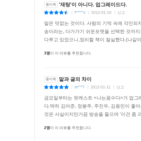
《시사IN》기자로서 매주 자신을 "정통 시사 주간지
'재탕'이 아니다. 업그레이드다.
종이책
터뜨리는 데에도 불구하고 "《시사IN》은 정통 시
f*****s
2012-01-10
신고
|
|
|
항변하는 것으로 보아 애사심이 매우 투철한 것으로 
말은 덧없는 것이다. 사람의 기억 속에 각인되지
"정통 시사 주간지"인 것을 강조하기 위해서가 아
송이라는, 다가가기 쉬운포맷을 선택한 것까지
RT(리트윗)되었다. 그러나 방송에서 주진우 기자가
다루고 있었으니,정리할 책이 절실했다.(나같이 
죄송하다" 며 이를 번복하는 것으로 보아 그러할
정동영과 통하는 사람들(정동영 지지자 모임, 줄임말
3명
이 이 리뷰를 추천합니다.
8회에 처음으로 출연해 극강의 디테일을 선보이며
관계를 폭로하며 이른바 주진우의 난을 일으킨 이후
자기 방송에 출연해 달라고 하길래 연애 상담 프
말과 글의 차이
종이책
나갔다.", "회사에서 싫어한다", "변호사들이 그 
m***7
2012-01-11
신고
|
|
|
305쪽의 "그런데 주진우는 아직 모른다. 자기가 투입
금요일부터는 팟케스트 <나는꼼수다>가 업그레이
계획이었다는 것을 알 수 있다.
다.딱히 김어준, 정봉주, 주진우, 김용민이 좋
에리카 김, 김태촌, 파리의 나비부인, 조용기 목사,
것은 사실이지만가끔 방송을 들으며 '이건 좀 과하
김용민 시사평론가, 방송인
2명
이 이 리뷰를 추천합니다.
별명: 돼지, 시사되(돼)지, 목사 아들, 목사 아들 돼