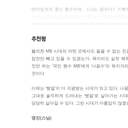
딴지일보의 종신 총수이며, 《나는 꼼수다》기획의
자기의 공이라고 주장한다. 언론사 사주로서 언론노
결과 가카와 그 일당이 쫄아야 할 만큼 튼튼한 
《김어준의 나는 꼼수다》로 소개되는 데에서도 나
추천평
주요 역할은 정봉주 전 의원과 주진우 기자의 이빨
속 팩트(사실)에서 가카의 꼼수를 찾아내고 이를
불의한 MB 시대의 어떤 곳에서도 들을 수 없는 진
목소리나 비판을 가장 직접적으로 받으며, 특히 17
점잔만 빼고 있을 수 있겠는가. 욕이라도 실컷 해
트위터에서도 이루어졌으며 정봉주 의원은 비판하는 
짓만 하는 ’국민 웬수 MB‘에게 ’나꼼수‘의 욕지
것이다
정봉주 의원, 주진우 기자처럼 직접 사안에 대한 자
정봉주 의원의 깔때기(모든 이야기를 자신의 자랑으
이제는 ‘쌩얼’이 더 각광받는 시대가 되고 있다. 나
정봉주 의원을 향하여 자주 사용한다.)를 견제하
그대로 솔직하게 드러내는 ‘쌩얼’로 살아가는 시대
노력한다.
당당히 살아갈 수 있다. 그런 시대가 아름답지 않겠
흥분하면 크게 웃으면서 "씨바"라는 추임새를 내
있으나, 정작 본인은 이에 대해 "말도 안 돼는 소리
명진(스님)
돼지, 목사 아들, 목사 아들 돼지(김용민), 깔