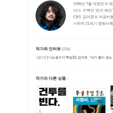
1998년 7월 대한민국
이다. 수백만 '딴지 폐인
CBS '김어준의 저공비행
사하여 21세기 명랑사회
작가와 인터뷰
(2개)
[읽다]
[‘나는꼼수다’특집②] 김어준, “내가 쫄지 않는
작가의 다른 상품