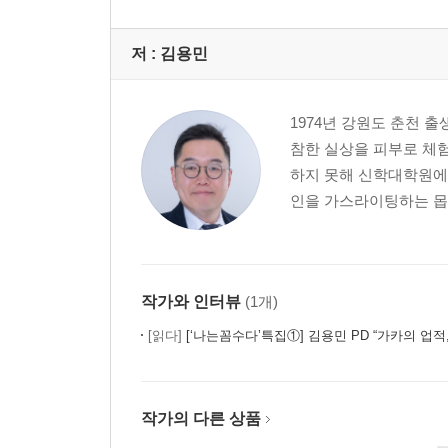
저 :
김용민
1974년 강원도 춘천 
참한 실상을 피부로 체
하지 못해 신학대학원에 
인을 가스라이팅하는 몹
작가와 인터뷰
(1개)
[읽다]
[‘나는꼼수다’특집①] 김용민 PD “가카의 업적, ‘정
작가의 다른 상품