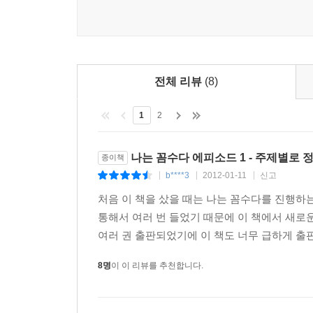
번개, 대번개 및 정모는 성지 순례라고 일컬어진다.
그는 스스로에 대해 다음과 같이 평가한다: '발로 뛰는 정
민주당 의원 49명 급' '아름다운 영혼', '훌륭한 영어 발
방송에서 남의 얘기를 잘 듣지 않아 이전 방송 내용
전체 리뷰
(8)
들어 쫌" "남의 얘기를 쫌 들어!"라는 타박을 
진실은 아직 밝혀지지 않았다. ("책을 거의 읽지 않
1
2
있다.)
나는 꼼수다 에피소드 1 - 주제별로
종이책
주진우 시사IN 기자
b****3
2012-01-11
신고
별명: 누나 전문기자(부인 전문기자), 악마 기자(앙마
|
|
|
유행어: "정통 시사 주간지《시사IN》의 주진우 기자입
처음 이 책을 샀을 때는 나는 꼼수다를 진행하는 
명멘트 : 여러분 와락 안아주세요. 우리 함께 살아요
통해서 여러 번 들었기 때문에 이 책에서 새로운
가슴이 있으면 분노하고 투표해야 합니다. (10.26 
여러 권 출판되었기에 이 책도 너무 급하게 출판
8명
이 이 리뷰를 추천합니다.
정통 시사주간지 시사IN 기자. 숱한 특종을 한 
툭하면 다음에는 안 나오겠다고 말하지만 멤버들은
발휘하며 막강한 이빨 2의 역할을 수행한다.