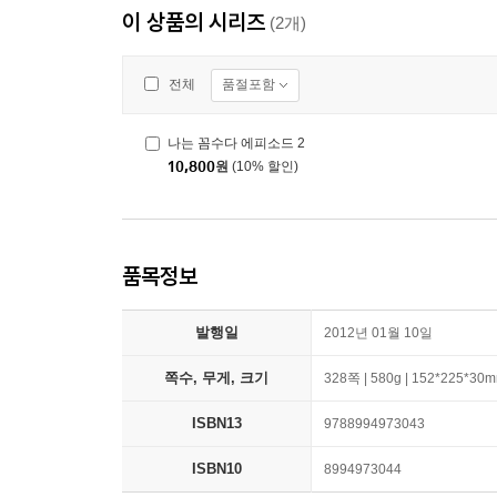
이 상품의 시리즈
(2개)
품절포함
전체
나는 꼼수다 에피소드 2
10,800
원
(10% 할인)
품목정보
발행일
2012년 01월 10일
쪽수, 무게, 크기
328쪽 | 580g | 152*225*30
ISBN13
9788994973043
ISBN10
8994973044