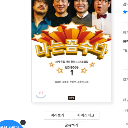
김
정
판
Y
결
배
배
미리보기
사이즈비교
공유하기