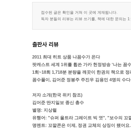
접수된 글은 확인을 거쳐 이 곳에 게재됩니다.
독자 분들의 리뷰는 리뷰 쓰기를, 책에 대한 문의는 1:
출판사 리뷰
2011 최대 히트 상품 나꼼수가 온다
팟캐스트 세계 1위를 휩쓴 가카 헌정방송 ‘나는 꼼수
1회~18회 1,718분 분량을 깨끗이 한권의 책으로 
꼼수풀이, 김어준 정봉주 주진우 김용민 4명의 수
저자 소개(한국 위키 참조)
김어준 딴지일보 종신 총수
별명: 지상렬
유행어: "슈퍼 울트라 그레이트 빅 엿", "보수의 꼬깔
명멘트: 꼬깔콘은 이제, 정권 교체의 상징이 됐어요.