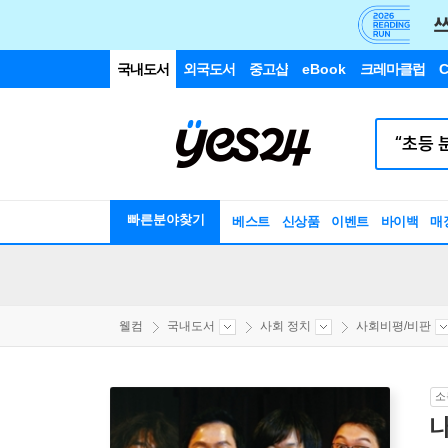
국내도서
외국도서
중고샵
eBook
크레마클럽
C
빠른분야찾기
베스트
신상품
이벤트
바이백
매
웰컴
국내도서
사회 정치
사회비평/비판
소
나