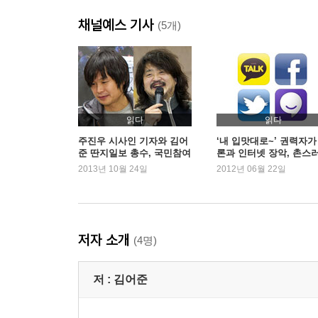
채널예스 기사
(5개)
읽다
읽다
주진우 시사인 기자와 김어
‘내 입맛대로~’ 권력자가
준 딴지일보 총수, 국민참여
론과 인터넷 장악, 촌스
재판 무죄 선고
한국 IT의 현실
2013년 10월 24일
2012년 06월 22일
저자 소개
(4명)
저 :
김어준