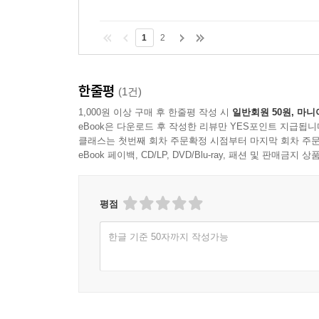
울부짖는 에어콘
유행어: "우우우우우우ㅜ웅우ㅜ우웅ㅇㅇ" (물 빠지
1
2
방송 초기에 활약한 제 5의 멤버로, 4인의 출연진
한줄평
(1건)
굉음을 내 정봉주 전 의원에게 욕설을 들은 적이 
최근 활동이 뜸해졌다.
1,000원 이상 구매 후 한줄평 작성 시
일반회원 50원, 마니
eBook은 다운로드 후 작성한 리뷰만 YES포인트 지급됩니
일각에서는 인?가 김용민 교수를 능가한다는 주장을
클래스는 첫번째 회차 주문확정 시점부터 마지막 회차 주문
그(또는 그녀!)의 존재는 상당한 의미를 갖는다. 
eBook 페이백, CD/LP, DVD/Blu-ray, 패션 및 판매금
2부에서 특별 출연한 박경철 원장이 얘기하는 
원장으로부터 "좀 당황스럽네요"라는 평을 들으며
평점
팬카페에서 확인할 수 있다.
물 빠지는 소리 외에 가끔씩 분노한(또는 외로운) 
한글 기준 50자까지 작성가능
가카
이 모든 일의 원인이자 결과 제공자. 나꼼수의 
‘꼴통’ 세계에서 출세하거나 혹은 그들에게 뒤통수를