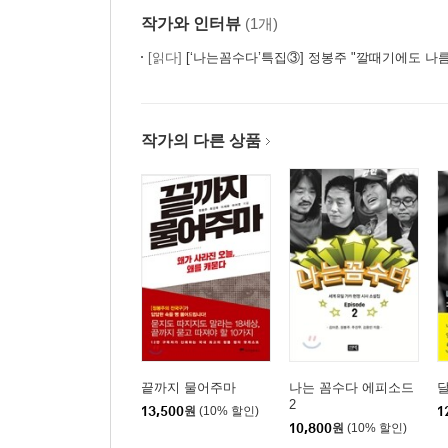
작가와 인터뷰
(1개)
[읽다]
[‘나는꼼수다’특집③] 정봉주 "깔때기에도 나
작가의 다른 상품
끝까지 물어주마
나는 꼼수다 에피소드
2
13,500
원
(10% 할인)
1
10,800
원
(10% 할인)