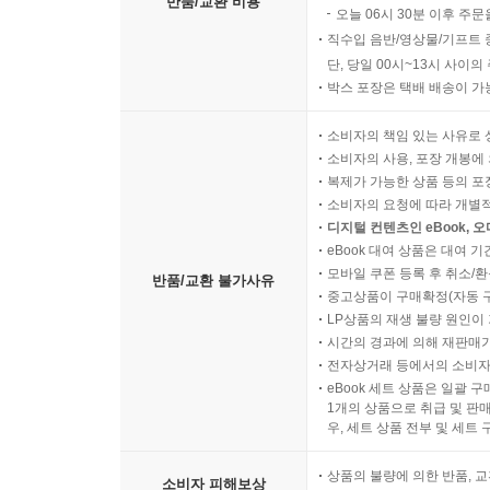
반품/교환 비용
오늘 06시 30분 이후 주문
직수입 음반/영상물/기프트 
단, 당일 00시~13시 사이
박스 포장은 택배 배송이 가
소비자의 책임 있는 사유로 
소비자의 사용, 포장 개봉에 
복제가 가능한 상품 등의 포장을 
소비자의 요청에 따라 개별
디지털 컨텐츠인 eBook, 
eBook 대여 상품은 대여 기
모바일 쿠폰 등록 후 취소/환
반품/교환 불가사유
중고상품이 구매확정(자동 
LP상품의 재생 불량 원인이 기
시간의 경과에 의해 재판매가
전자상거래 등에서의 소비자
eBook 세트 상품은 일괄 
1개의 상품으로 취급 및 판매
우, 세트 상품 전부 및 세트
상품의 불량에 의한 반품, 교
소비자 피해보상