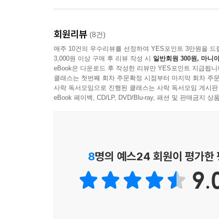
탄생시켰다.
"보수의 꼬깔콘" 오세훈 제 33, 34대 서울시장과 
회원리뷰
(8건)
정봉주 17대 국회의원
매주 10건의 우수리뷰를 선정하여 YES포인트 3만원을 드
별명: 노원구 공릉동, 월계동을 지역기반으로 하고 
3,000원 이상 구매 후 리뷰 작성 시
일반회원 300원, 마니아
유행어: "서울시 노원구 공릉동, 월계동을 지역기반
eBook은 다운로드 후 작성한 리뷰만 YES포인트 지급됩니
의원 정봉주입니다."
클래스는 첫번째 회차 주문확정 시점부터 마지막 회차 주문
사락 독서모임으로 진행된 클래스는 사락 독서모임 게시판
eBook 페이백, CD/LP, DVD/Blu-ray, 패션 및 판매금
17대 국회의원 시절 의정 활동이 눈부셨다고 주장
대통령’이라고 오버하기 시작했다. 2011년 12월 
당하고 가카의 그 은혜를 되갚기 위해 나꼼수에 합
무기한 연기되는 이른바 "정봉주 수감미수 사건" 
(모든 이야기를 자기 자랑으로 결론짓는다고 해서 
8
명의 예스24 회원이 평가한
큰 웃음을 안겨주곤 하며 때로는 정신이 어지러워 
9.
매우 경박하나(이에 대해서는 스스로도 인정한 바 있
방송된 14회에서는 대인의 풍모를 보이기도 헀다.
그의 지역 기반은 서울시장 보궐선거, 대선 등의 
정봉주와 미래권력들의 번개, 대번개 및 정모 장