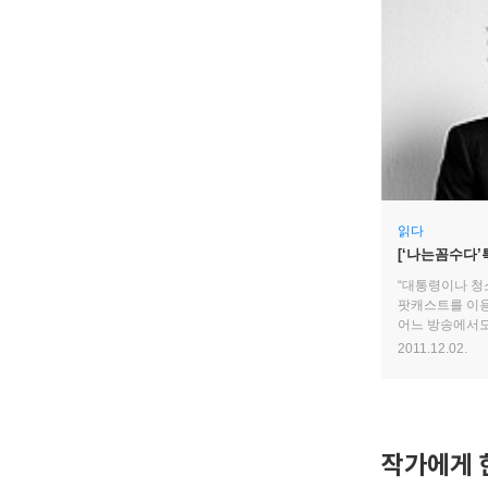
읽다
[‘나는꼼수다’
이유를 알고 싶
“대통령이나 청
팟캐스트를 이용
어느 방송에서도
경박한 웃음소리
2011.12.02.
유통되어 왔던 
열광했다.
작가에게 