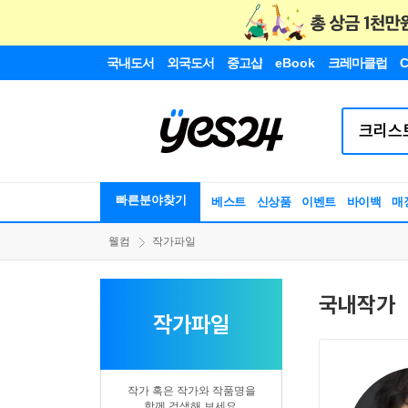
국내도서
외국도서
중고샵
eBook
크레마클럽
C
빠른분야찾기
베스트
신상품
이벤트
바이백
매
웰컴
작가파일
국내작가
작가파일
작가 혹은 작가와 작품명을
함께 검색해 보세요.