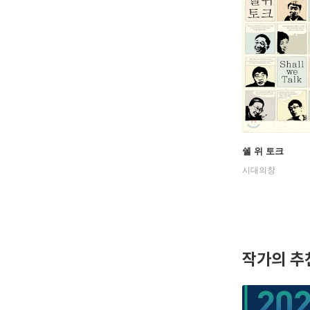
쉘 위 토크
시대의창
작가의 추