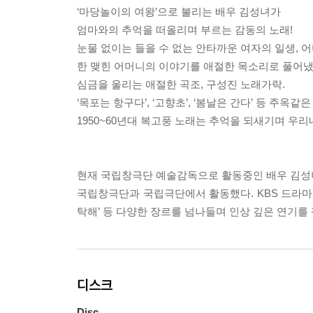
‘마당놀이의 여왕’으로 불리는 배우 김성녀가
엄마와의 추억을 떠올리며 부르는 감동의 노래!
눈물 없이는 들을 수 없는 안타까운 여자의 일생, 어
한 맺힌 어머니의 이야기를 애절한 목소리로 풀어냈
심금을 울리는 애절한 곡조, 구성진 노래가락.
‘목포는 항구다’, ‘고향초’, ‘봄날은 간다’ 등 주옥같
1950~60년대 복고풍 노래는 추억을 되새기며 우
현재 국립창극단 예술감독으로 활동중인 배우 김성녀
국립창극단과 국립극단에서 활동했다. KBS 드라마 ‘토
탁해’ 등 다양한 장르를 넘나들며 인상 깊은 연기를
디스크
Disc