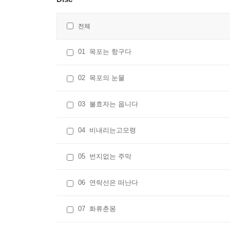
전체
01
목포는 항구다
02
목포의 눈물
03
불효자는 웁니다
04
비내리는고모령
05
번지없는 주막
06
연락선은 떠난다
07
화류춘몽