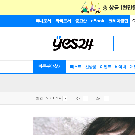
국내도서
외국도서
중고샵
eBook
크레마클럽
C
빠른분야찾기
베스트
신상품
이벤트
바이백
매
웰컴
CD/LP
국악
소리