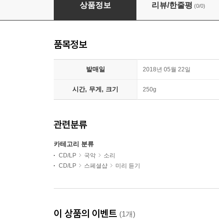
김성녀 - 김성녀의 사모곡 思母曲
상품정보
리뷰/한줄평
(0/0)
품목정보
발매일
2018년 05월 22일
시간, 무게, 크기
250g
관련분류
카테고리 분류
CD/LP
국악
소리
CD/LP
스페셜샵
미리 듣기
이 상품의 이벤트
(1개)