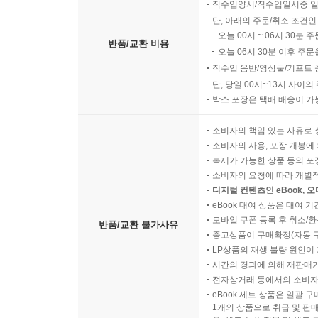
직수입양서/직수입일서중 일
단, 아래의 주문/취소 조건인
오늘 00시 ~ 06시 30분 
반품/교환 비용
오늘 06시 30분 이후 주문
직수입 음반/영상물/기프트 
단, 당일 00시~13시 사이
박스 포장은 택배 배송이 가
소비자의 책임 있는 사유로 
소비자의 사용, 포장 개봉에 
복제가 가능한 상품 등의 포장을 
소비자의 요청에 따라 개별
디지털 컨텐츠인 eBook, 
eBook 대여 상품은 대여 기
모바일 쿠폰 등록 후 취소/환
반품/교환 불가사유
중고상품이 구매확정(자동 
LP상품의 재생 불량 원인이 기
시간의 경과에 의해 재판매가
전자상거래 등에서의 소비자
eBook 세트 상품은 일괄 
1개의 상품으로 취급 및 판매