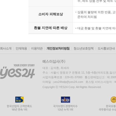
우, 세트 상품 전부 및 세트
상품의 불량에 의한 반품, 교
소비자 피해보상
준하여 처리됨
환불 지연에 따른 배상
대금 환불 및 환불 지연에 
회사소개
인재채용
이용약관
개인정보처리방침
청소년보호정책
도서홍보안내
대표 : 김석환, 최세라
주소 : 서울시 영등포구 은행로 11, 5층~6층(여의도동,일신
사업자등록번호 : 229-81-37000 통신판매업신고 : 제 200
이메일 : yes24help@yes24.com 호스팅 서비스사업자 :
Copyright ⓒ YES24 Corp. All Rights Reserved.