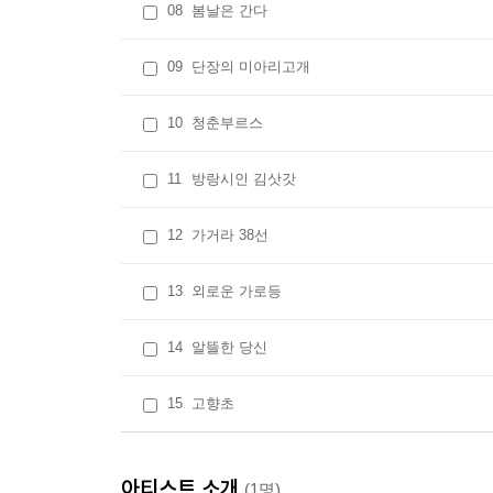
08
봄날은 간다
09
단장의 미아리고개
10
청춘부르스
11
방랑시인 김삿갓
12
가거라 38선
13
외로운 가로등
14
알뜰한 당신
15
고향초
아티스트 소개
(1명)