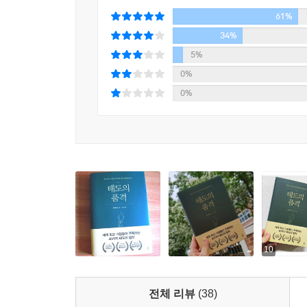
1등 비즈니스 컨설턴트가 말하는 결정적 차이를 만
바로 자기 자신과의 관계가 나아진다는 것이다. 이
61%
이 책에서 말하는 건 누구에게나 좋은 사람이 되
34%
--- p. 287
상대의 업무를 방해하지 않는 선에서 원만하게 협
5%
직급이나 경력에 관계없이 어떤 상황에서도 누구
0%
환경에서 오해가 쌓이지 않게 도와주는, 무엇보다 중
0%
무례함이 난무하는 시대에서 《포브스》가 꼽은 이상
일이 훨씬 어렵고 까다롭기 때문이다. 아무리 유
수밖에 없다. 우리는 지금까지 수많은 사례를 직
처음으로 돌아가 예의부터 갖추라’는 이 책의 메시지
‘개념 없는 후배’ ‘무례한 상사’가 꾸준히 직장
필요한 사소한 배려는 지켜지지 않고 있기 때문이
않겠다는 마음가짐이다. 이제 막 사회에 발을 디딘
고생하는 직장인이라면 모두 『태도의 품격』을 
10
환경에서 이 책이 당신의 회사생활을 완전히 바꿔놓
전체 리뷰
(38)