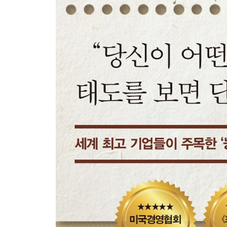
4장. 매너 있는 행동: 모든 회사생활은 매너에서 
당신의 출근 첫날을 위한 현실적인 가이드
사소하지만 꼭 피해야 할 매너 없는 행동
눈에 띄는 성과가 없는 회의
회사생활은 ‘팀’으로 움직인다
업무 공간의 혁명이 준 효과
점차 다양해지는 근무 환경에서도 잊지 말아야 할 
지속적 번아웃을 방지하는 태도의 힘
리더들은 복지의 힘을 알고 있다
점점 더 삭막해지는 회사생활에서 살아남으려면
5장. 대화의 정석: 말 한 마디로도 충분한 소통의 기
지루함이 드러나는 표정부터 감춰라
상대를 존중한다면 눈 맞춤을 조절하라
막힘 없이 비즈니스 대화를 이어가는 기술
듣기 싫은 목소리, 듣기 싫은 말투
가장 중요한 경청의 기술