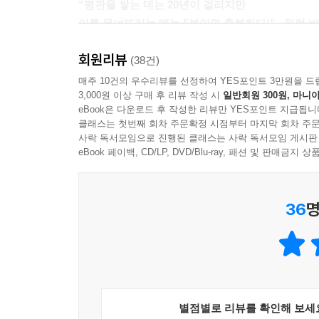
“평판을 쌓는 데는 20년이 걸리지만
--- p. 131
이를 무너뜨리는 데는 5분이면 충분하다!” _워런 
대화의 기회는 언제 어디서나 열려 있고, 능숙한 커
회원리뷰
“왜 남들과 똑같이 일하고도 인정받지 못하는 걸까?
(38건)
널 브랜드를 홍보하는 가장 손쉬운 수단이다. 당신은
예상치도 못한 사람이 당신을 판단하는 기준이 된
매주 10건의 우수리뷰를 선정하여 YES포인트 3만원을 드
고 각종 비즈니스 회의, 식사 자리, 행사, 파티, 학
3,000원 이상 구매 후 리뷰 작성 시
일반회원 300원, 마니아
수도 있는 것이다. 이 책은 당신이 간과하고 있는
--- p. 138
eBook은 다운로드 후 작성한 리뷰만 YES포인트 지급됩니
책의 책장을 넘기면서 지금껏 의도하지 않은 사소한
클래스는 첫번째 회차 주문확정 시점부터 마지막 회차 주문
행동했어야 했는데!’ ‘그게 틀렸던 거였구나’라고 깨
사락 독서모임으로 진행된 클래스는 사락 독서모임 게시판
소셜 미디어가 기업계를 뒤흔들고 있다. 2003년까
eBook 페이백, CD/LP, DVD/Blu-ray, 패션 및 판매금
한 서비스는 소셜 미디어가 탄생하기 전에 인간의 
저자는 11년간 세계 최고의 주얼리 브랜드 티파
--- p. 204
구성원 간의 갈등을 조장하는지 낱낱이 지켜본 결
36
명
떨어지게 만든다는 사실을 깨달았다. 비즈니스 
역사를 통틀어 함께하는 식사란 상대방에게 관대함과
사람들이 원만한 분위기를 유지하며 함께 일할 수 
않았다. 전 세계 어느 나라를 가도 비즈니스 식사와
더하여 수십 년간의 경험과 노하우를 바탕으로 직급
는 일이고, 동시에 앞에 앉은 사람과 비즈니스 관
매너를 다양한 사례와 함께 상세히 풀어냈다.
--- p. 245
“태도는 때때로 사실 그 자체보다 중요하다.”
예의 바른 행동이 주는 가장 큰 보상은 예의 그 자
별점별로 리뷰를 확인해 보세