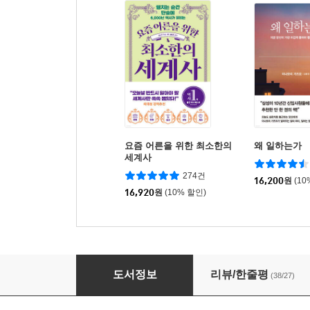
요즘 어른을 위한 최소한의
왜 일하는가
세계사
274건
16,200
원
(10
16,920
원
(10% 할인)
태도의 품격
도서정보
리뷰/한줄평
(38/27)