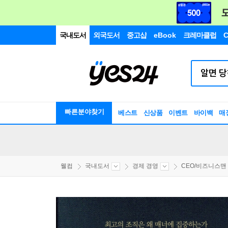
국내도서
외국도서
중고샵
eBook
크레마클럽
C
빠른분야찾기
베스트
신상품
이벤트
바이백
매
웰컴
국내도서
경제 경영
CEO/비즈니스맨