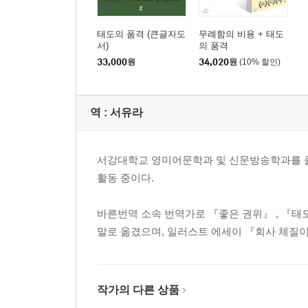
태도의 품격 (큰글자도
무례함의 비용 + 태도
서)
의 품격
33,000
원
34,020
원
(10% 할인)
역 :
서유라
서강대학교 영미어문학과 및 신문방송학과를 졸
활동 중이다.
바른번역 소속 번역가로 『좋은 권위』 , 『태도
말로 옮겼으며, 일러스트 에세이 『회사 체질이
작가의 다른 상품