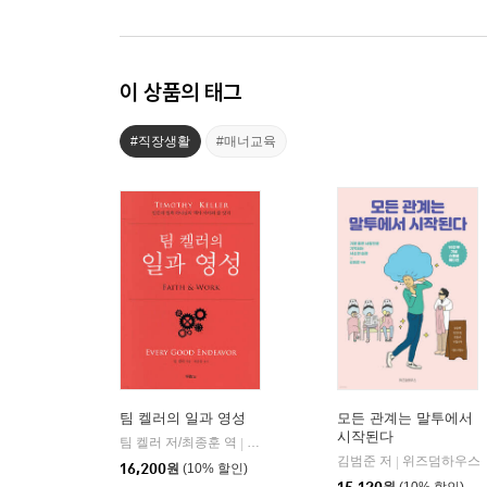
이 상품의 태그
#직장생활
#매너교육
팀 켈러의 일과 영성
모든 관계는 말투에서
시작된다
팀 켈러 저/최종훈 역
두란노
|
김범준 저
위즈덤하우스
|
16,200
원
(10% 할인)