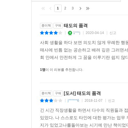
1
2
3
태도의 품격
종이책
구매
1***j
2020-04-14
신고
|
|
|
사회 생활을 하다 보면 의도치 않게 무례한 행
매사에 빈틈 없는 공손하고 배려 깊은 그러면서
회 안에서 안전하게 그 꿈을 이루기란 쉽지 않다.
1명
이 이 리뷰를 추천합니다.
[도서] 태도의 품격
종이책
구매
j******6
2018-11-07
신고
|
|
|
긴 시간 직장생활을 하면서 다수의 직원들과 접
있었다. 나 스스로도 타인에 대한 평가는 업무
지가 있었고나를돌아보는 시기에 만난 책이었다