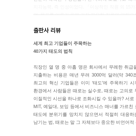
지각능력, 즉 인성이었다. 「이상적인 직원 의 1
며, 목표를 이루기 위해 가장 필요한 직원의 역량으로
--- pp. 45~46
출판사 리뷰
퍼스널브랜드는 결국 우리가 누구인지, 우리가 중
세계 최고 기업들이 주목하는
보다 중요하고, 당신이 떠난 뒤에도 오랫동안 자리에
40가지 태도의 법칙
웠을 때 사람들이 당신을 두고 하는 말입니다.”
--- pp. 74~75
직장인 열 명 중 아홉 명은 회사에서 무례한 취급
지출하는 비용은 매년 무려 3000억 달러(약 34
모든 동료를 똑같이 존중하고 친절하게 대하며 늘 올
최고의 혁신 기업들은 이미 ‘태도’에 주목하기 
릿속에서 아예 지워버려라. 칭찬과 격려, 축하, 사
환경에서 사람들은 때로는 실수로, 때로는 고의로
기꺼이 도움을 베풀 줄 알아야 한다. 긍정적인 직장
이질적인 시선을 하나로 조화시킬 수 있을까? 서로
--- p. 84
MIT, 예일대, 보잉 등에서 비즈니스 매너를 가르
태도에 분위기를 망치지 않으면서 적절히 대응하는
오늘날 프로의 세계는 단순한 업무 성과를 뛰어넘는
남기는 법, 때로는 말 그 자체보다 중요한 비언어적
지 않기 위해 자기 중심이 단단히 잡힌 태도로 일
과거에나 지금에나 변함없이 강조되는 것은 품격을 잃