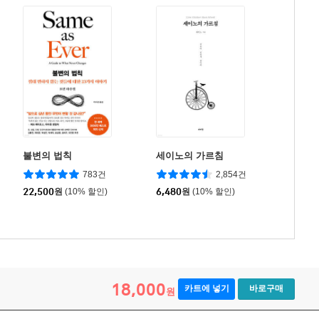
불변의 법칙
세이노의 가르침
783건
2,854건
22,500
원
(10% 할인)
6,480
원
(10% 할인)
18,000
카트에 넣기
바로구매
원