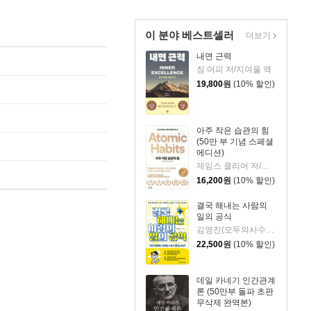
이 분야 베스트셀러
더보기
내면 근력
짐 머피 저/지여울 역
19,800
원
(10% 할인)
아주 작은 습관의 힘
(50만 부 기념 스페셜
에디션)
제임스 클리어 저/이한이 역
16,200
원
(10% 할인)
결국 해내는 사람의
일의 공식
김영진(모두의사수) 저
22,500
원
(10% 할인)
데일 카네기 인간관계
론 (50만부 돌파 초판
무삭제 완역본)