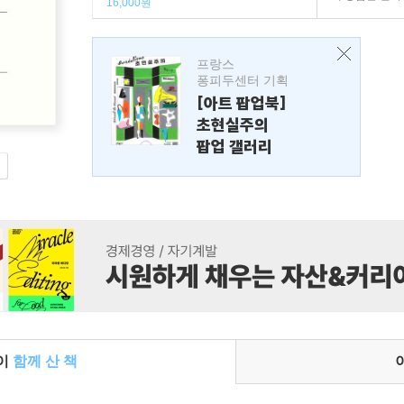
16,000원
프랑스
퐁피두센터 기획
[아트 팝업북]
초현실주의
팝업 갤러리
들이
함께 산 책