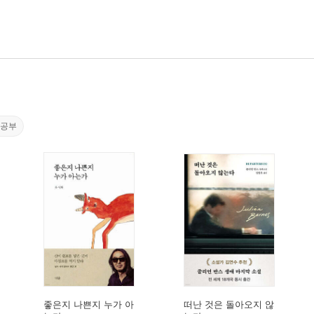
음공부
좋은지 나쁜지 누가 아
떠난 것은 돌아오지 않