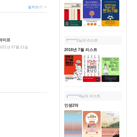
펼쳐보기
 라이프
f******2
님의 리스트
2021년 07월 21일
2018년 7월 리스트
y*******4
님의 리스트
인생2막