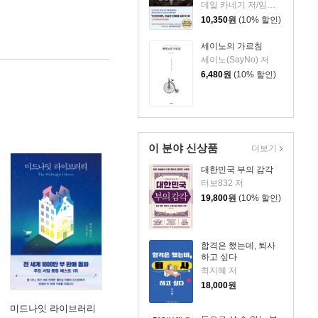
데일 카네기 저/임상훈 역
10,350
원
(10% 할인)
세이노의 가르침
세이노(SayNo) 저
6,480
원
(10% 할인)
이 분야 신상품
더보기
대한민국 부의 감각
터보832 저
19,800
원
(10% 할인)
합격은 했는데, 퇴사
하고 싶다
최지혜 저
18,000
원
미드나잇 라이브러리