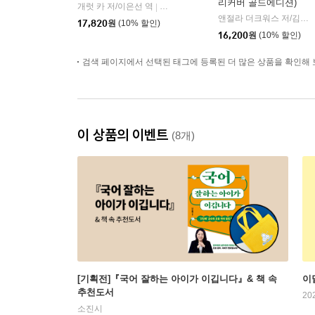
리커버 골드에디션)
개럿 카 저/이은선 역
북파머스
|
앤절라 더크워스 저/김미정 역
17,820
원
(10% 할인)
16,200
원
(10% 할인)
검색 페이지에서 선택된 태그에 등록된 더 많은 상품을 확인해 
이 상품의 이벤트
(8개)
[기획전]『국어 잘하는 아이가 이깁니다』& 책 속
이
추천도서
20
소진시