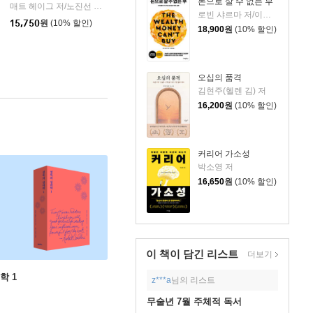
돈으로 살 수 없는 부
매트 헤이그 저/노진선 역
인플루엔셜
|
로빈 샤르마 저/이영래 역
스
15,750
원
(10% 할인)
18,900
원
(10% 할인)
오십의 품격
김현주(헬렌 김) 저
16,200
원
(10% 할인)
커리어 가소성
박소영 저
16,650
원
(10% 할인)
이 책이 담긴
리스트
더보기
학 1
z***a
님의 리스트
무술년 7월 주체적 독서