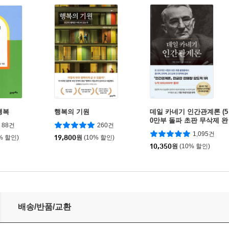
행복
행복의 기원
데일 카네기 인간관계론 (5
0만부 돌파 초판 무삭제 완
88건
260건
역본)
1,095건
% 할인)
19,800
원
(10% 할인)
10,350
원
(10% 할인)
배송/반품/교환