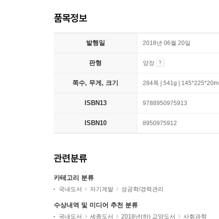
품목정보
발행일
2018년 06월 20일
판형
양장
쪽수, 무게, 크기
284쪽 | 541g | 145*225*20
ISBN13
9788950975913
ISBN10
8950975912
관련분류
카테고리 분류
국내도서
자기계발
성공학/경력관리
수상내역 및 미디어 추천 분류
국내도서
세종도서
2018년(하) 교양도서
사회과학