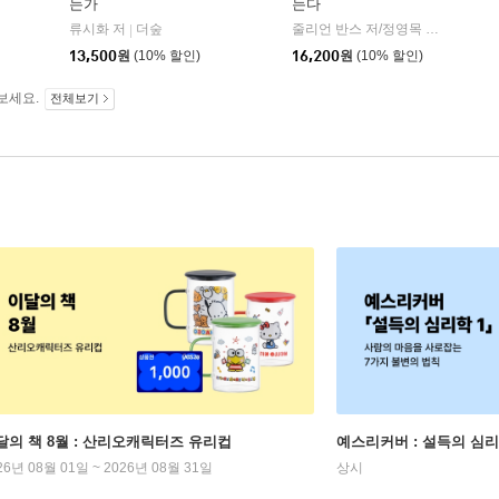
는가
는다
비즈니스북스
류시화 저
더숲
줄리언 반스 저/정영목 역
다산북
|
|
|
13,500
원
(10% 할인)
16,200
원
(10% 할인)
보세요.
전체보기
달의 책 8월 : 산리오캐릭터즈 유리컵
예스리커버 : 설득의 심리
26년 08월 01일 ~ 2026년 08월 31일
상시