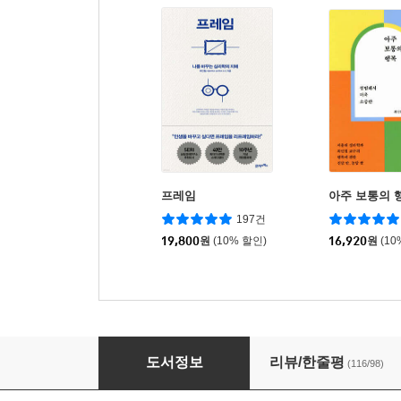
프레임
아주 보통의 
197건
19,800
원
(10% 할인)
16,920
원
(10
굿 라이프
도서정보
리뷰/한줄평
(116/98)