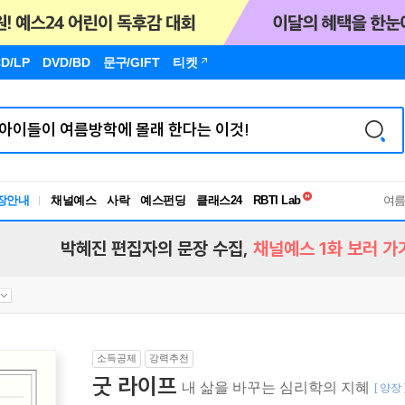
D/LP
DVD/BD
문구
/GIFT
티켓
독서유형검사
장안내
채널예스
사락
예스펀딩
클래스24
RBTI Lab
여
독서유형검사
박혜진 편집자의 문장 수집,
채널예스 1화 보러 가
소득공제
강력추천
굿 라이프
내 삶을 바꾸는 심리학의 지혜
[ 양장 