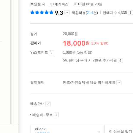
최인철
저
21세기북스
2018년 06월 20일
9.3
회원리뷰(
214
건)
판매지수 4,335
정가
20,000원
18,000
원
판매가
(10% 할인)
YES포인트
1,000원 (5% 적립)
5만원이상 구매 시 2천원 추가적립
결제혜택
카드/간편결제 혜택을 확인하세요
배송안내
배송비 : 무료
eBook
이 상품을 팔기