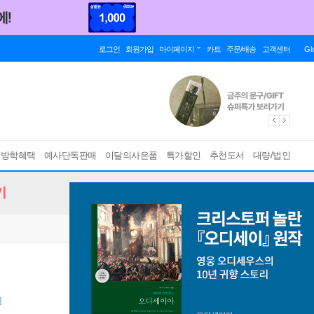
로그인
회원가입
마이페이지
카트
주문/배송
고객센터
Gl
름방학혜택
예사단독판매
이달의사은품
특가할인
추천도서
대량/법인
기
]