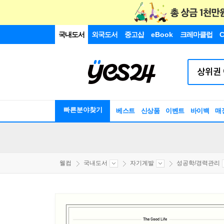
국내도서
외국도서
중고샵
eBook
크레마클럽
C
빠른분야찾기
베스트
신상품
이벤트
바이백
매
웰컴
국내도서
자기계발
성공학/경력관리