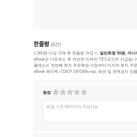
최근 《모래시계》 대본집 출간 소식을 접한 네
“〈모래시계〉 대본을 프린트를 하면서 이 작품이 
지망생들 입장에서도 대본을 책으로 소장하는 것은 충
한줄평
(0건)
이렇게 시간이 흘러도 뜨거운 반응이 식지 않는 
이야기를 지금 다시 끄집어내도 괜찮은 것인지 고민
1,000원 이상 구매 후 한줄평 작성 시
일반회원 50원, 마니
eBook은 다운로드 후 작성한 리뷰만 YES포인트 지급됩니
20년 전, ‘힘’에 대한 이야기를 하고 싶다던 故김
클래스는 첫번째 회차 주문확정 시점부터 마지막 회차 주문
故김종학 감독은 세상을 떠났다. 송지나 작가는 “2
eBook 페이백, CD/LP, DVD/Blu-ray, 패션 및 판매금
질량을 가늠할 수가 없고 비상식은 상식의 외양을 하
찬찬히 읽으며 그 당시 집필할 때의 마음을 되살
올리리라 생각했다고 한다.
평점
한글 기준 50자까지 작성가능
역사는 끊임없이 반복되기에 다시 일어나선 안 
《모래시계》 대본집을 세상에 내보이며, 그 힘에
그 당시 우리에게 던졌던 질문보다 더 깊고 어려운 