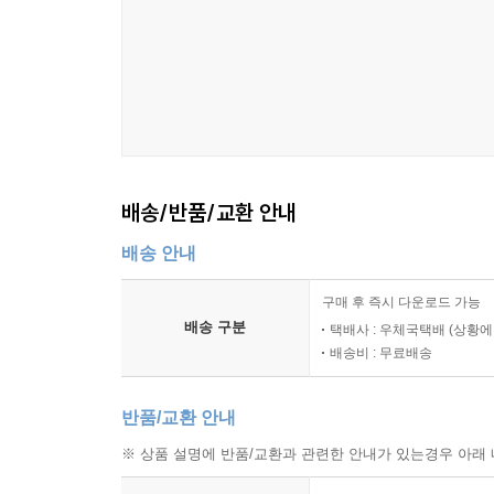
슬픈 역사를 정면으로 마주하며,
앞으로 어떻게 살아갈지를 묻는 명작!
《모래시계》는 1970~1980년대 대한민국의 회
YH 사건, 불법 슬롯머신과 조직폭력배 사건 등 
진실성 있게 전달한다. 실제로 조직폭력배를 찾
높이기 위해 노력한 송지나 작가의 열정이 대본에 
《모래시계》 대본집은 단순히 암울한 현대사에 서 
배송/반품/교환 안내
수 있게 해준다. 어느 시대든 역사는 개인에게 상처
우리에게 미래를 묻는다.
배송 안내
“어쩌면 끝이 없을지도 모른다. 그래도 상관없다고,
말라고.”
구매 후 즉시 다운로드 가능
배송 구분
택배사 : 우체국택배 (상황에
배송비 : 무료배송
《모래시계》 작가판 대본집 1권에는 13부까지의 
보지 못한 장면과 자세한 등장인물 소개, 그리고 
반품/교환 안내
※ 상품 설명에 반품/교환과 관련한 안내가 있는경우 아래 