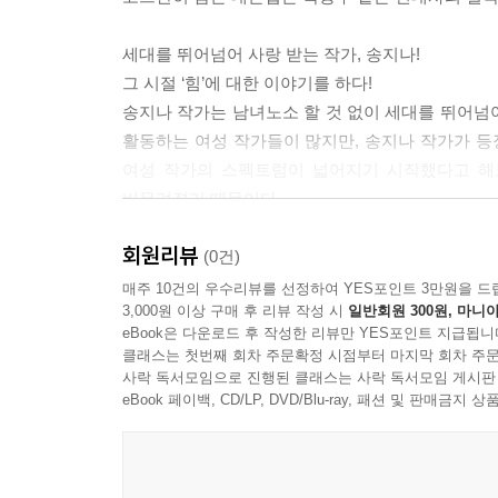
세대를 뛰어넘어 사랑 받는 작가, 송지나!
그 시절 ‘힘’에 대한 이야기를 하다!
송지나 작가는 남녀노소 할 것 없이 세대를 뛰어넘어
활동하는 여성 작가들이 많지만, 송지나 작가가 
여성 작가의 스펙트럼이 넓어지기 시작했다고 해도
버무려졌기 때문이다.
송지나 작가는 20대에 유신과 민주화운동, 그리고
회원리뷰
〈모래시계〉에 담아냈다. 뿐만 아니라 치밀한 사
(0건)
〈모래시계〉가 수많은 사람들의 마음에 가 닿을 수
매주 10건의 우수리뷰를 선정하여 YES포인트 3만원을 드
3,000원 이상 구매 후 리뷰 작성 시
일반회원 300원, 마니아
eBook은 다운로드 후 작성한 리뷰만 YES포인트 지급됩니
당시 컴퓨터 통신이었던 ‘천리안’에서는 모래시계
클래스는 첫번째 회차 주문확정 시점부터 마지막 회차 주문
폐인을 만들어냈다. 시청자 소감 란에는 ‘처절한 
사락 독서모임으로 진행된 클래스는 사락 독서모임 게시판
〈모래시계〉는 작가 지망생이라면 반드시 읽어야
eBook 페이백, CD/LP, DVD/Blu-ray, 패션 및 판매금
힘겹게 구해 일일이 프린트하여 직접 제본하고, 
끊이지 않았다. 《이끼》《미생》 등으로 알려진
소개한 바 있다.