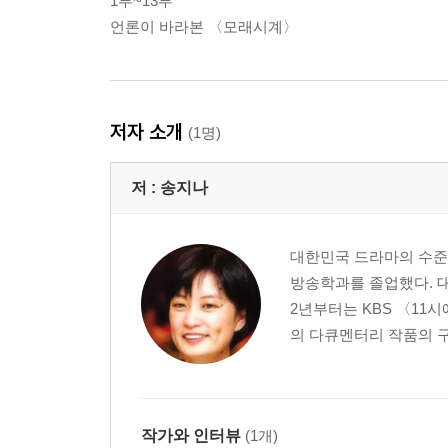
1부~13부
언론이 바라본 〈모래시계〉
저자 소개
(1명)
저 :
송지나
대한민국 드라마의 수준을
방송학과를 졸업했다. 대
2년부터는 KBS 〈11시
의 다큐멘터리 작품의 구성
작가와 인터뷰
(1개)