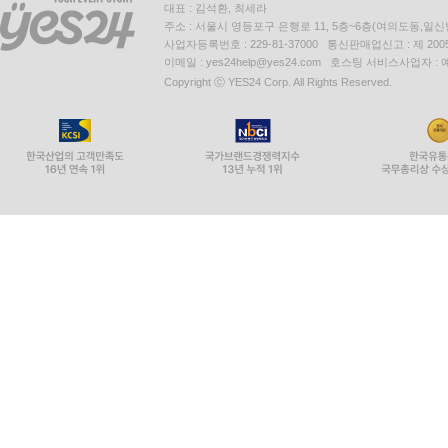
대표 : 김석환, 최세라
주소 : 서울시 영등포구 은행로 11, 5층~6층(여의도동,일신
사업자등록번호 : 229-81-37000 통신판매업신고 : 제 200
이메일 : yes24help@yes24.com 호스팅 서비스사업자 :
Copyright ⓒ YES24 Corp. All Rights Reserved.