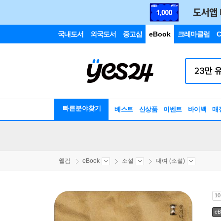
국내도서
외국도서
중고샵
eBook
크레마클럽
C
빠른분야찾기
베스트
신상품
이벤트
바이백
매
웰컴
eBook
소설
대여 (소설)
1
eB