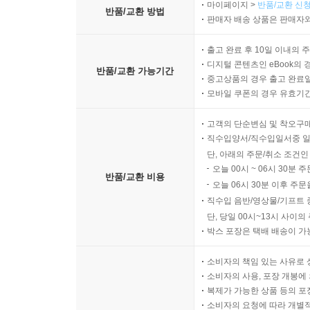
마이페이지 >
반품/교환 신청
반품/교환 방법
판매자 배송 상품은 판매자와
출고 완료 후 10일 이내의 
디지털 콘텐츠인 eBook의 
반품/교환 가능기간
중고상품의 경우 출고 완료일
모바일 쿠폰의 경우 유효기간(
고객의 단순변심 및 착오구
직수입양서/직수입일서중 일
단, 아래의 주문/취소 조건인
오늘 00시 ~ 06시 30분 
반품/교환 비용
오늘 06시 30분 이후 주문
직수입 음반/영상물/기프트 
단, 당일 00시~13시 사이
박스 포장은 택배 배송이 가
소비자의 책임 있는 사유로 
소비자의 사용, 포장 개봉에 
복제가 가능한 상품 등의 포장을 
소비자의 요청에 따라 개별