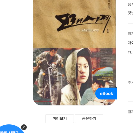
송
첫
정
대
Y
추
결
미리보기
공유하기