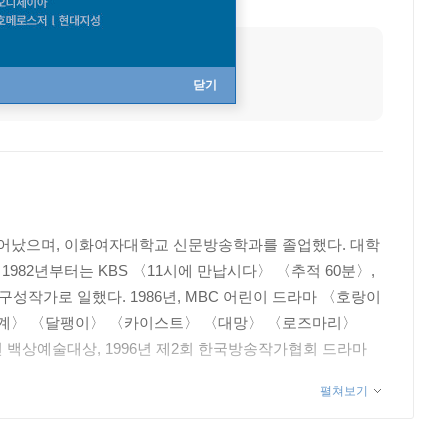
출생지
서울
닫기
 태어났으며, 이화여자대학교 신문방송학과를 졸업했다. 대학
982년부터는 KBS 〈11시에 만납시다〉 〈추적 60분〉,
구성작가로 일했다. 1986년, MBC 어린이 드라마 〈호랑이
시계〉 〈달팽이〉 〈카이스트〉 〈대망〉 〈로즈마리〉
 백상예술대상, 1996년 제2회 한국방송작가협회 드라마
펼쳐보기
로 수많은 시청자들의 전폭적인 지지를 받았다. 또한 대