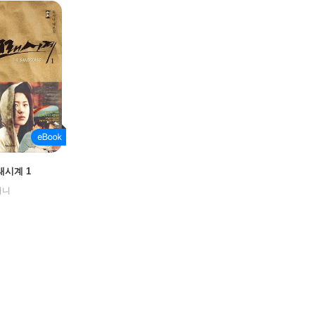
래시계 1
퍼니