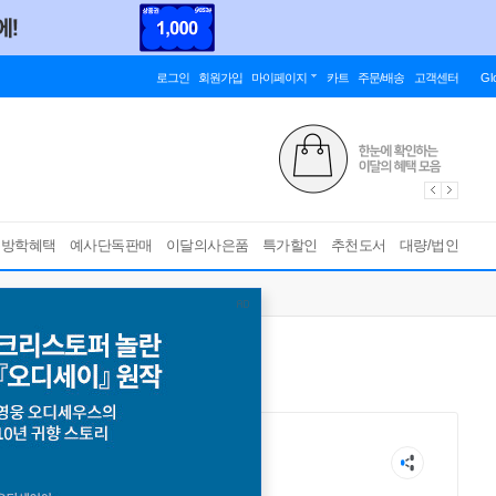
로그인
회원가입
마이페이지
카트
주문/배송
고객센터
Gl
름방학혜택
예사단독판매
이달의사은품
특가할인
추천도서
대량/법인