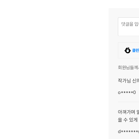
클린
회원님들께
작가님 신
o*****0
아껴가며 읽
올 수 있게
d*******