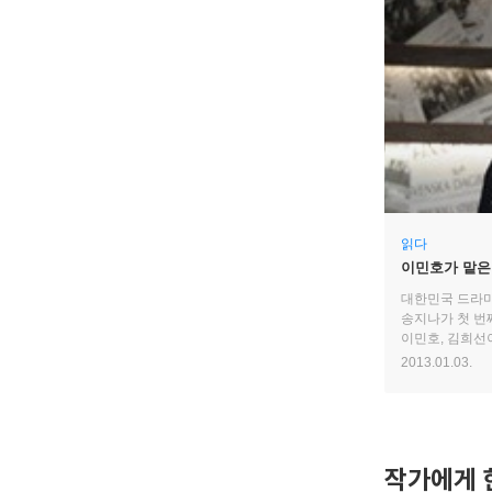
읽다
이민호가 맡은 
- 『신의』송
대한민국 드라마
송지나가 첫 번
이민호, 김희선
를 소설로 집필한
2013.01.03.
12월, 뉴질랜드
완성하기 전까지
작가에게 