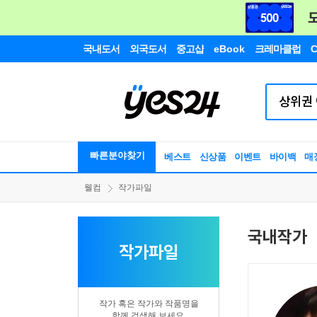
국내도서
외국도서
중고샵
eBook
크레마클럽
C
빠른분야찾기
베스트
신상품
이벤트
바이백
매
웰컴
작가파일
국내작가
작가파일
작가 혹은 작가와 작품명을
함께 검색해 보세요.