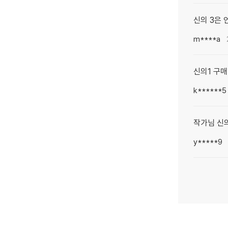
신의 3은 
m****a
신의1 구매
k******5
작가님 신의
y*****9