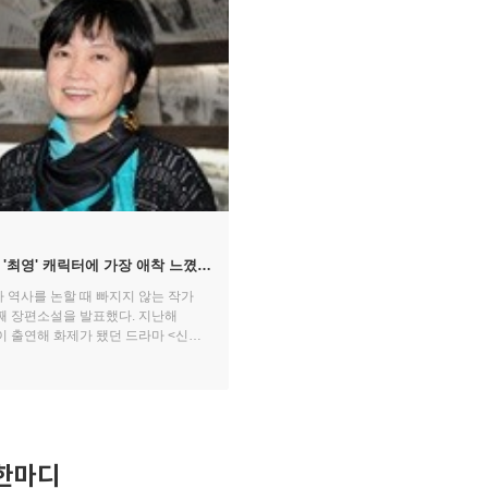
'최영' 캐릭터에 가장 애착 느꼈다
지나 작가
 역사를 논할 때 빠지지 않는 작가
째 장편소설을 발표했다. 지난해
이 출연해 화제가 됐던 드라마 <신의>
 것. 『신의』 1,2권을 펴내고 지난
로 떠난 송지나 작가는 3,4권을
는 한국에 돌아오지 않을 생각이다.
한마디