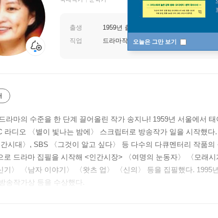
출생
1959년 출생
직업
드라마작가
오늘은 그만 보기
개
드라마의 수준을 한 단계 끌어올린 작가 송지나! 1959년 서울에서
BC 라디오 〈별이 빛나는 밤에〉 스크립터로 방송작가 일을 시작했다. 1
인간시대〉, SBS 〈그것이 알고 싶다〉 등 다수의 다큐멘터리 작품의 
로 드라마 집필을 시작해 <인간시장> 〈여명의 눈동자〉 〈모래
기〉 〈남자 이야기〉 〈왓츠 업〉 〈신의〉 등을 집필했다. 1995년
방송작가상 등을 수상했다.
가의 대표작인 〈모래시계〉는 가슴 울리는 명대사와 생생한 리얼리티