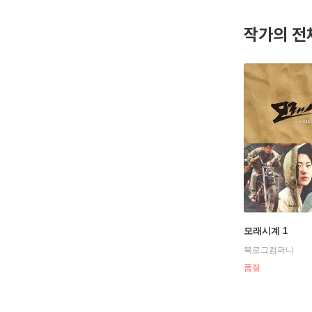
한민국 현
믿고 보는
작가의 전
모래시계 1
북로그컴퍼니
품절