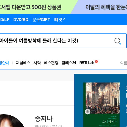
D/LP
DVD/BD
문구
/GIFT
티켓
독서유형검사
장안내
채널예스
사락
예스펀딩
클래스24
RBTI Lab
여
독서유형검사
송지나
국내작가
문학가