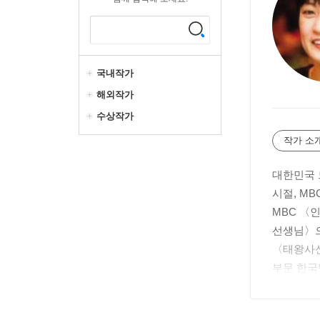
국내작가
해외작가
수상작가
작가 소
대한민국 
시절, M
MBC 〈
선생님〉으
〈태왕사신
부문 한국
송지나 작