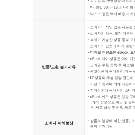
직수입 음반/영상물/기프트 
단, 당일 00시~13시 사이
박스 포장은 택배 배송이 가
소비자의 책임 있는 사유로 
소비자의 사용, 포장 개봉에 
복제가 가능한 상품 등의 포장을 
소비자의 요청에 따라 개별
디지털 컨텐츠인 eBook, 
eBook 대여 상품은 대여 기
모바일 쿠폰 등록 후 취소/환
반품/교환 불가사유
중고상품이 구매확정(자동 
LP상품의 재생 불량 원인이 기
시간의 경과에 의해 재판매가
전자상거래 등에서의 소비자
eBook 세트 상품은 일괄 
1개의 상품으로 취급 및 판매
우, 세트 상품 전부 및 세트
상품의 불량에 의한 반품, 교
소비자 피해보상
준하여 처리됨