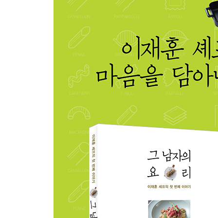
폰도 브루노(폰드뷰)
레몬 드레싱
발사믹 드레싱
볼로네제 소스
his story
PART 02 에피타이저와 샐러드
구운 파프리카를 곁드린 브루스케타
아보카도 무스와 생새우를 곁들인 브루스케타
다진 소고기로 속을 채운 올리브 튀김과 레몬 마요
레몬으로 마리네이드한 오징어를 곁들인 루꼴라 
토마토빱빠
루꼴라 페스토를 곁들인 보코치니 치즈 샐러드
달콤한 된장 소스와 리코타 치즈, 스카모르짜 치즈
후레쉬 모짜렐라 튀김과 토마토소스
푸아그라 무스를 곁들인 페이스트리
비스큐 크림과 삶아낸 보리, 관자, 조개로 속을 채