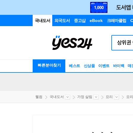
국내도서
외국도서
중고샵
eBook
크레마클럽
C
빠른분야찾기
베스트
신상품
이벤트
바이백
매
웰컴
국내도서
가정 살림
요리
요