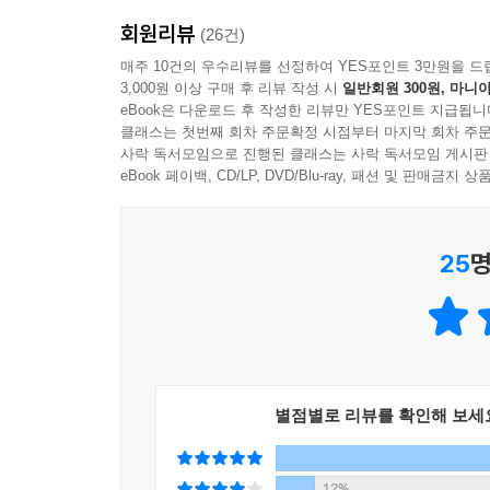
『그 남자의 요리』는 에피타이저, 샐러드, 스프,
회원리뷰
이탈리아 코스 요리가 되도록 하였다. 또한 요리 
(26건)
하였다. 1장은 본격적인 이탈리아 요리를 시작하기 
매주 10건의 우수리뷰를 선정하여 YES포인트 3만원을 드
3,000원 이상 구매 후 리뷰 작성 시
일반회원 300원, 마니아
있는 요리와 상큼한 샐러드 레시피를 담고 있다. 집
eBook은 다운로드 후 작성한 리뷰만 YES포인트 지급됩니
어렵지 않게 한 끼 식사를 후딱 만들어 낼 수 있다
클래스는 첫번째 회차 주문확정 시점부터 마지막 회차 주문
6장에는 우리에게 익숙한 크렘블레와 초콜릿 무스 
사락 독서모임으로 진행된 클래스는 사락 독서모임 게시판
eBook 페이백, CD/LP, DVD/Blu-ray, 패션 및 판매금
25
명
별점별로 리뷰를 확인해 보세
12%