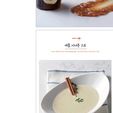
아스파라거스, 어린 양배추, 차돌박이를 곁들인 스
리코타 치즈로 속을 채운 리가토니와 바질 페스토,
성게알과 아부르가를 곁들인 스파게티
his story
PART 05 리소토와 해산물, 고기 요리
나폴리풍 해산물 리소토
초록콩과 새우 샤프론을 곁들인 리소토
종이로 감싸 구운 시칠리아풍 광어 구이
올리브 페스토와 레몬 마늘 소스를 곁들인 광어 구
오렌지 생강 소스를 곁들인 참치 구이와 토마토, 오
병아리콩 퓨레, 캐비어를 곁들인 꾸스꾸스와 문어
바삭하게 구워낸 허브향의 감자와 문어, 바질 오일
스카모르짜 치즈와 발사믹 양파를 곁들인 채끝 스
허브 빵가루와 겨자를 발라구운 양갈비
허브에 마리네이드한 토스카나풍 통돼지 갈비
레드 와인 소스를 곁들인 비프 웰링턴