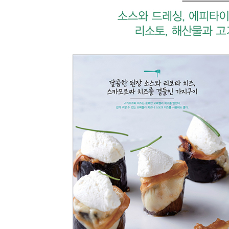
알리오 올리오 스파게티
봉골레 스파게티
루꼴라 페스토를 곁들인 봉골레 스파게티
구운 라디치오와 관자, 보따르가를 곁들인 스파게
차가운 토마토 퓨레와 곱게 갈아 낸 부라타 치즈를
송로 오일을 곁들인 카치오페페 스파게티
밀라노풍 까르보나라
치즈향의 허브 빵가루, 오징어를 곁들인 토마토소
튀긴 가지와 리코타 치즈를 곁들인 펜네
고르곤졸라 치즈 소스를 곁들인 뇨끼
후레쉬 트러플을 곁들인 진한 버섯향의 스파게티
바닷가재와 후레쉬 토마토, 바질을 곁들인 스파게
생새우와 후레쉬 모짜렐라를 곁들인 스파게티
새우와 샤프론을 곁들인 먹물 소스 스파게티
다진 해산물을 곁들인 해산물 라구 소스 스파게티
신선한 토마토 페스토와 레몬 제스트를 곁들인 해
송로버섯향의 육회를 곁들인 스파게티