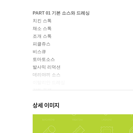
PART 01 기본 소스와 드레싱
치킨 스톡
채소 스톡
조개 스톡
피클쥬스
비스큐
토마토소스
발사믹 리덕션
데리야끼 소스
이탈리안 드레싱
갈릭 퓨레
바질 오일
상세 이미지
레몬 오일
바질 페스토
루꼴라 페스토
송로 마요네즈