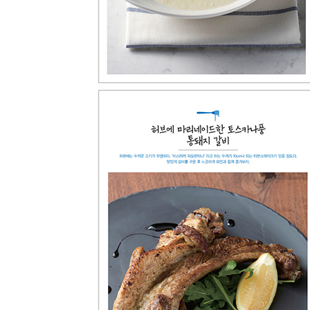
단호박 무스를 곁들인 저온 요리한 통삼겹살 구이
his story
PART 06 디저트
신선한 레몬즙으로 만든 셔벗
와인에 절인 배를 곁들인 와인 그라니떼
판나코타
초콜릿 무스
크렘블레
his story
에필로그