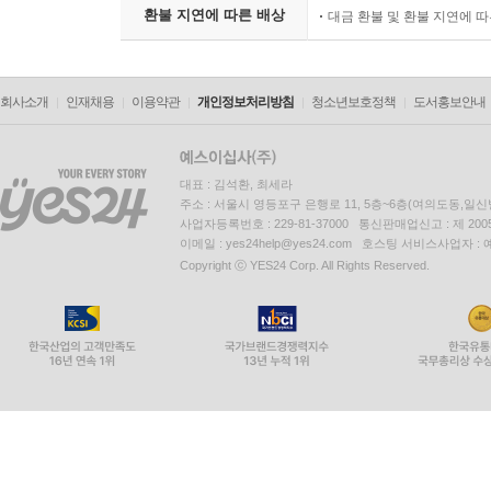
환불 지연에 따른 배상
대금 환불 및 환불 지연에 
회사소개
인재채용
이용약관
개인정보처리방침
청소년보호정책
도서홍보안내
대표 : 김석환, 최세라
주소 : 서울시 영등포구 은행로 11, 5층~6층(여의도동,일신
사업자등록번호 : 229-81-37000 통신판매업신고 : 제 200
이메일 : yes24help@yes24.com 호스팅 서비스사업자 :
Copyright ⓒ YES24 Corp. All Rights Reserved.