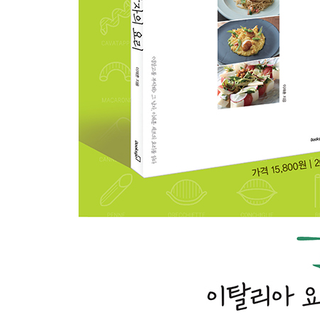
데리야끼 소스와 아보카도 새우 샐러드
비트, 리코타 치즈와 고르곤졸라 치즈 말아구운 샐
구운 야채와 볼로네제 수란을 곁들인 샐러드
구운 브리 치즈 샐러드
his story
PART 03 스프
볼로티콩과 조개를 넣어 만든 스프
옥수수와 생강을 곁들인 크림 스프
로즈마리향의 병아리콩 스프와 매콤하게 구워낸 새
파프리카 파우더를 발라구운 바게트와 홍합 스튜
애플 시나몬 스프
송로 버터를 곁들인 양송이버섯 스프
광어 구이를 곁들인 아쿠아빠짜
멜론 가스파초와 셀러리 스틱
his story 99
PART 04 파스타