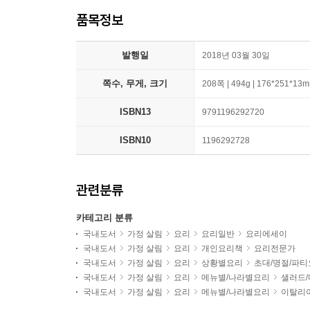
품목정보
발행일
2018년 03월 30일
쪽수, 무게, 크기
208쪽 | 494g | 176*251*13
ISBN13
9791196292720
ISBN10
1196292728
관련분류
카테고리 분류
국내도서
가정 살림
요리
요리일반
요리에세이
국내도서
가정 살림
요리
개인요리책
요리전문가
국내도서
가정 살림
요리
상황별요리
초대/명절/파
국내도서
가정 살림
요리
메뉴별/나라별요리
샐러드
국내도서
가정 살림
요리
메뉴별/나라별요리
이탈리