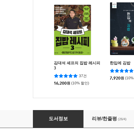
김대석 셰프의 집밥 레시피
한입에 김밥
3
37건
7,920
원
(10%
16,200
원
(10% 할인)
그 남자의 요리
도서정보
리뷰/한줄평
(26/4)