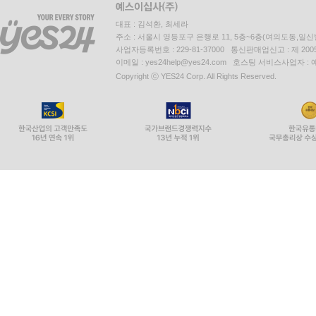
대표 : 김석환, 최세라
주소 : 서울시 영등포구 은행로 11, 5층~6층(여의도동,일신
사업자등록번호 : 229-81-37000 통신판매업신고 : 제 200
이메일 : yes24help@yes24.com 호스팅 서비스사업자 :
Copyright ⓒ YES24 Corp. All Rights Reserved.