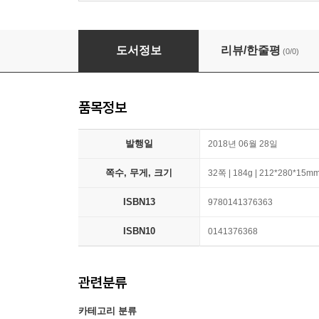
How to be a Lion
도서정보
리뷰/한줄평
(0/0)
품목정보
발행일
2018년 06월 28일
쪽수, 무게, 크기
32쪽 | 184g | 212*280*15m
ISBN13
9780141376363
ISBN10
0141376368
관련분류
카테고리 분류