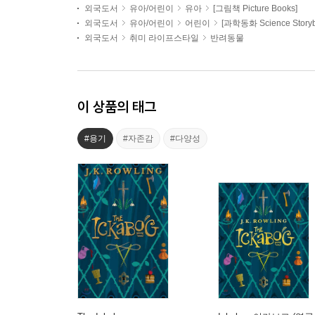
외국도서
유아/어린이
유아
[그림책 Picture Books]
외국도서
유아/어린이
어린이
[과학동화 Science Storyb
외국도서
취미 라이프스타일
반려동물
이 상품의 태그
#용기
#자존감
#다양성