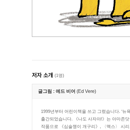
저자 소개
(1명)
글그림 :
에드 비어
(Ed Vere)
1999년부터 어린이책을 쓰고 그렸습니다. ‘
출간되었습니다. 《나도 사자야!》는 아마존닷컴
작품으로 《심술쟁이 개구리》, 〈맥스〉 시리