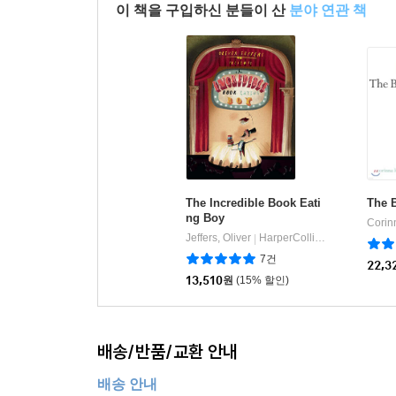
이 책을 구입하신 분들이 산
분야 연관 책
The Incredible Book Eati
The 
ng Boy
Corin
Jeffers, Oliver
HarperCollins Publishers
|
7건
22,3
13,510
원
(15% 할인)
배송/반품/교환 안내
배송 안내