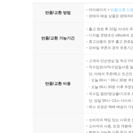
마이페이지 >
반품/교환 신청
반품/교환 방법
판매자 배송 상품은 판매자와
출고 완료 후 10일 이내의 
디지털 콘텐츠인 eBook의 
반품/교환 가능기간
중고상품의 경우 출고 완료일
모바일 쿠폰의 경우 유효기간(
고객의 단순변심 및 착오구
직수입양서/직수입일서중 일
단, 아래의 주문/취소 조건인
오늘 00시 ~ 06시 30분 
반품/교환 비용
오늘 06시 30분 이후 주문
직수입 음반/영상물/기프트 
단, 당일 00시~13시 사이
박스 포장은 택배 배송이 가
소비자의 책임 있는 사유로 
소비자의 사용, 포장 개봉에 
복제가 가능한 상품 등의 포장을 