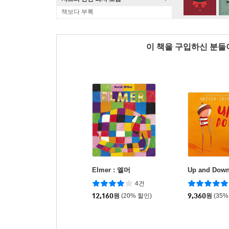
책보다 부록
이 책을 구입하신 분
Elmer : 엘머
Up and Dow
4건
12,160
원
(20% 할인)
9,360
원
(35%