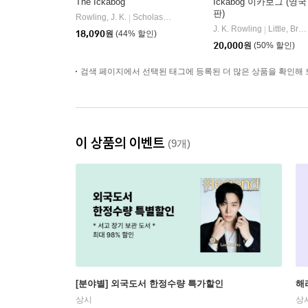
The Ickabog
Ickabog 이카보그 (영국
판)
Rowling, J. K.
Scholastic Inc.
|
J. K. Rowling
Little, Brown Books for Young Readers
|
18,090
원
(44% 할인)
20,000
원
(50% 할인)
검색 페이지에서 선택된 태그에 등록된 더 많은 상품을 확인해 
이 상품의 이벤트
(9개)
[분야별] 외국도서 한정수량 특가할인
해
상시
상