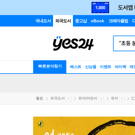
국내도서
외국도서
중고샵
eBook
크레마클럽
C
빠른분야찾기
베스트
신상품
이벤트
바이백
매
웰컴
외국도서
유아/어린이
유아
[