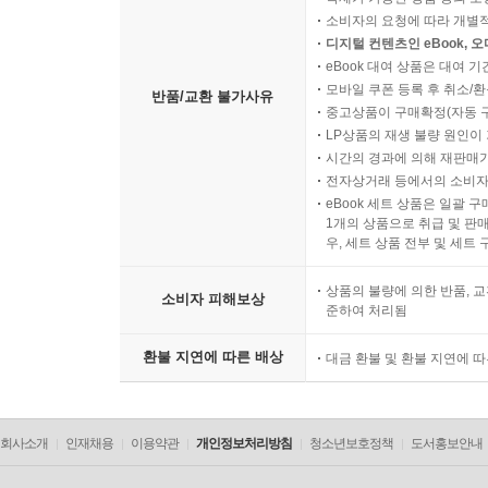
소비자의 요청에 따라 개별
디지털 컨텐츠인 eBook, 
eBook 대여 상품은 대여 기
모바일 쿠폰 등록 후 취소/환
반품/교환 불가사유
중고상품이 구매확정(자동 
LP상품의 재생 불량 원인이 기
시간의 경과에 의해 재판매가
전자상거래 등에서의 소비자
eBook 세트 상품은 일괄 
1개의 상품으로 취급 및 판매
우, 세트 상품 전부 및 세트
상품의 불량에 의한 반품, 교
소비자 피해보상
준하여 처리됨
환불 지연에 따른 배상
대금 환불 및 환불 지연에 
회사소개
인재채용
이용약관
개인정보처리방침
청소년보호정책
도서홍보안내